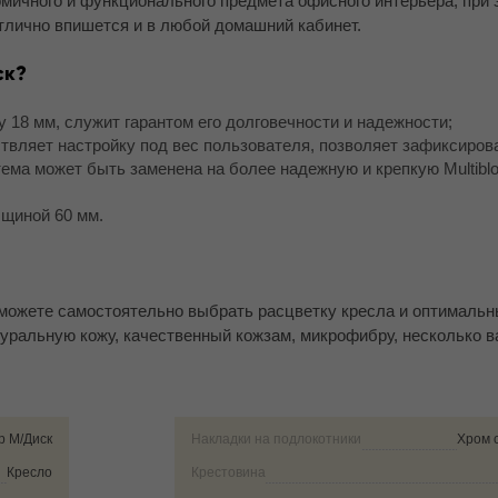
омичного и функционального предмета офисного интерьера, при 
тлично впишется и в любой домашний кабинет.
ск?
18 мм, служит гарантом его долговечности и надежности;
вляет настройку под вес пользователя, позволяет зафиксирова
ема может быть заменена на более надежную и крепкую Multibl
лщиной 60 мм.
можете самостоятельно выбрать расцветку кресла и оптимальн
уральную кожу, качественный кожзам, микрофибру, несколько в
р M/Диск
Накладки на подлокотники
Хром 
Кресло
Крестовина