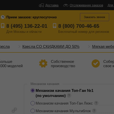
Доставка
Отслеживание заказов
Для
Прием заказов:
круглосуточно
Заказать звонок
8 (495) 136-22-01
8 (800) 700-46-65
Для Москвы и области
Бесплатный
номер
для регионов
ресла
Кресла СО СКИДКАМИ ДО 50%
Мягкая меб
Больше
Собственное
Собе
1000 моделей
производство
свое 
Механизм качания
Механизм качания Топ-Ган №1
(по умолчанию)
Механизм качания Топ-Ган Люкс
Механизм качания Мультиблок