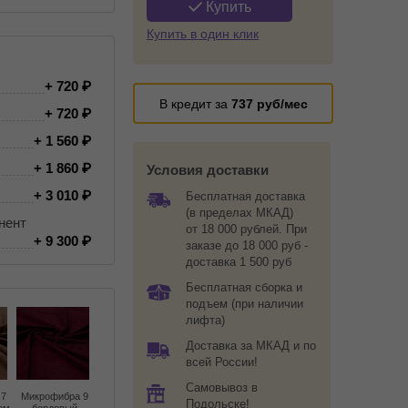
Купить
Купить в один клик
+ 720
В кредит за
737
руб/мес
+ 720
+ 1 560
+ 1 860
Условия доставки
+ 3 010
Бесплатная доставка
(в пределах МКАД)
нент
от 18 000 рублей. При
+ 9 300
заказе до 18 000 руб -
доставка 1 500 руб
Бесплатная сборка и
подъем (при наличии
лифта)
Доставка за МКАД и по
всей России!
Самовывоз в
 7
Микрофибра 9
Подольске!