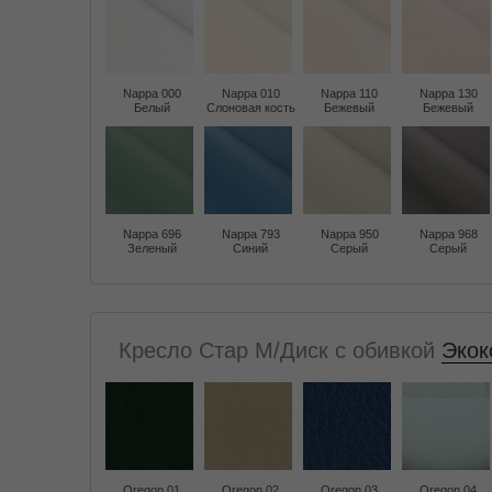
Nappa 000
Nappa 010
Nappa 110
Nappa 130
Белый
Слоновая кость
Бежевый
Бежевый
Nappa 696
Nappa 793
Nappa 950
Nappa 968
Зеленый
Синий
Серый
Серый
Кресло Стар M/Диск с обивкой
Экок
Oregon 01
Oregon 02
Oregon 03
Oregon 04