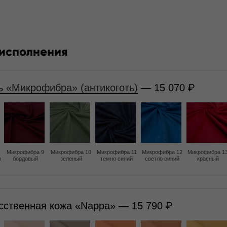
 исполнения
ь «Микрофибра» (антикоготь)
— 15 070
Микрофибра 9
Микрофибра 10
Микрофибра 11
Микрофибра 12
Микрофибра 1
м
бордовый
зеленый
темно синий
светло синий
красный
сственная кожа «Nappa» — 15 790