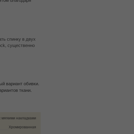
этом благодаря
ть спинку в двух
ock, существенно
ый вариант обивки.
ариантов ткани.
с мягкими накладками
Хромированная