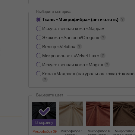
Выберите материал
Ткань «Микрофибра» (антикоготь)
Искусственная кожа «Nappa»
Экокожа «Santorini/Oregon»
Велюр «Velutto»
Микровельвет «Velvet Lux»
Искусственная кожа «Magic»
Кожа «Мадрас» (натуральная кожа) + компо
Выберите цвет
В корзину
Микрофибра 1
Микрофибра 6
Микрофибра
Микрофибра 39