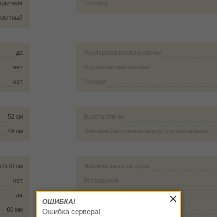
водителя
Тип опор
олитный
да
Регулировка наклона спинки
нет
Вид механизма качания
нет
Газлифт
52 см
Высота спинки
49 см
Внешнее расстояние между подлокотниками
57х70 см
Максимальная нагрузка
нет
Вес изделия
да
Размеры упаковки (ДxШxВ)
ОШИБКА!
60 мм
Гарантия
Ошибка сервера!