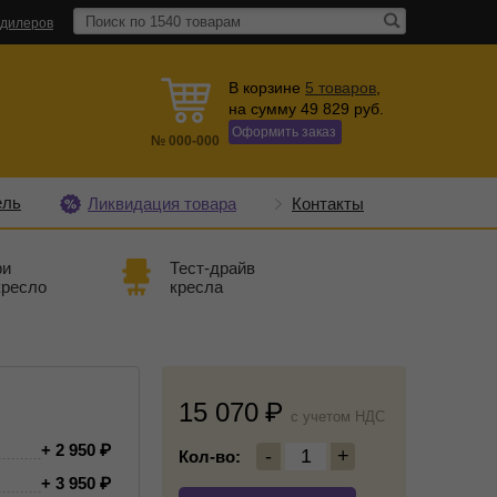
 дилеров
В корзине
5
товаров
,
на сумму
49 829
руб.
Оформить заказ
№
000-000
ель
Ликвидация товара
Контакты
ри
Тест-драйв
кресло
кресла
15 070
c учетом НДС
+ 2 950
-
1
+
Кол-во:
+ 3 950