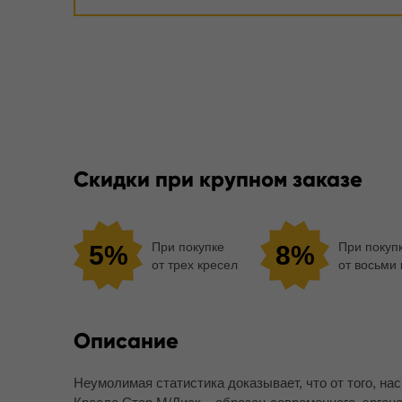
Скидки при крупном заказе
При покупке
При покуп
5%
8%
от трех кресел
от восьми
Описание
Неумолимая статистика доказывает, что от того, на