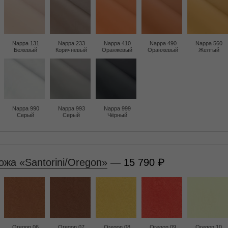
Nappa 131
Nappa 233
Nappa 410
Nappa 490
Nappa 560
Бежевый
Коричневый
Оранжевый
Оранжевый
Желтый
Nappa 990
Nappa 993
Nappa 999
Серый
Серый
Чёрный
ожа «Santorini/Oregon»
— 15 790
Oregon 06
Oregon 07
Oregon 08
Oregon 09
Oregon 10