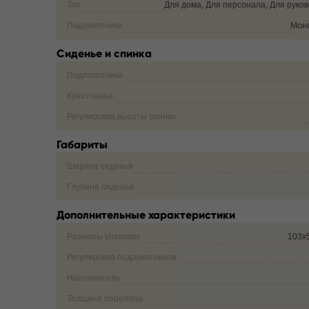
Тип
Для дома, Для персонала, Для руко
Подлокотники
Мон
Сиденье и спинка
Подлокотники
Крестовина
Регулировка высоты спинки
Габариты
Ширина сиденья
Глубина сиденья
Дополнительные характеристики
Размеры упаковки
103х
Регулировка подлокотников
Наполнитель
Толщина поролона