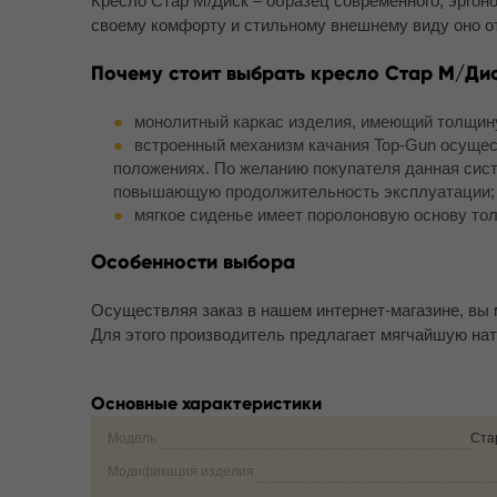
Кресло Стар M/Диск – образец современного, эргон
своему комфорту и стильному внешнему виду оно о
Почему стоит выбрать кресло Стар M/Ди
монолитный каркас изделия, имеющий толщину 
встроенный механизм качания Top-Gun осущест
положениях. По желанию покупателя данная сист
повышающую продолжительность эксплуатации;
мягкое сиденье имеет поролоновую основу то
Особенности выбора
Осуществляя заказ в нашем интернет-магазине, вы 
Для этого производитель предлагает мягчайшую нат
Основные характеристики
Модель
Ста
Модификация изделия