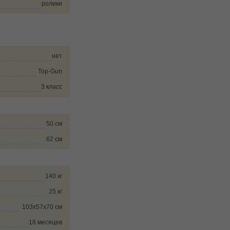
ролики
нет
Top-Gun
3 класс
50 см
62 см
140 кг
25 кг
103x57x70 см
18 месяцев