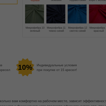
бежевый
терракотовый
кофе с молок
черный
Микрофибра 10
Микрофибра 11
Микрофибра 12
Микрофибра 
зеленый
темно синий
светло синий
красный
ке
Индивидуальные условия
10%
 кресел
при покупке от 15 кресел!
сколько вам комфортно на рабочем месте, зависит эффективност