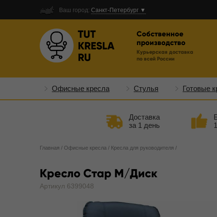
Ваш город:
Санкт-Петербург ▼
Собственное
производство
Курьерская доставка
по всей России
Офисные кресла
Стулья
Готовые к
Доставка
за 1 день
Главная
/
Офисные кресла
/
Кресла для руководителя
/
Кресло Стар M/Диск
Артикул 6399048