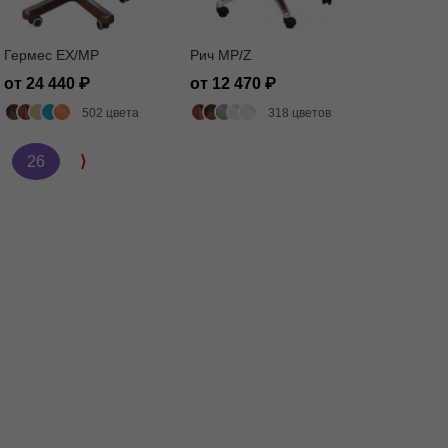
Гермес EX/MP
Рич MP/Z
от 24 440
от 12 470
502 цвета
318 цветов
26
⟩