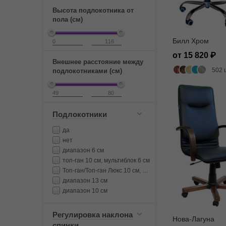
Высота подлокотника от
пола (см)
Билл Хром
от 15 820
Внешнее расстояние между
502 
подлокотниками (см)
Подлокотники
да
нет
диапазон 6 см
топ-ган 10 см, мультиблок 6 см
Топ-ган/Топ-ган Люкс 10 см, Мультиблок 6 см
диапазон 13 см
диапазон 10 см
Регулировка наклона
Нова-Лагуна
спинки