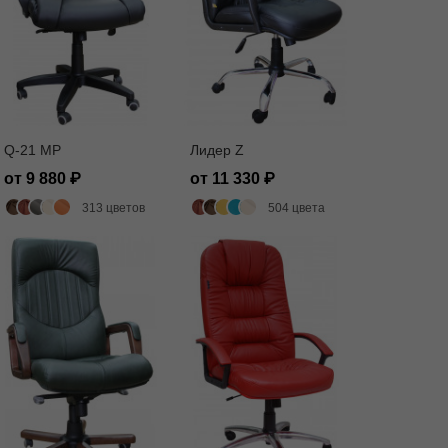
Q-21 MP
Лидер Z
от 9 880
от 11 330
313 цветов
504 цвета