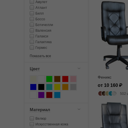
Амулет
Атлант
Билл
Боссо
Ботичелли
Валенсия
Галакси
Галактика
Гермес
Показать все
Цвет
Феникс
от 10 160
502 
Материал
Велюр
Искусственная кожа