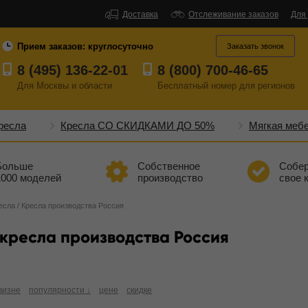
Доставка
Отслеживание заказов
Для
Прием заказов:
круглосуточно
Заказать звонок
8 (495) 136-22-01
8 (800) 700-46-65
Для Москвы и области
Бесплатный
номер
для регионов
ресла
Кресла СО СКИДКАМИ ДО 50%
Мягкая меб
Больше
Собственное
Собе
1000 моделей
производство
свое 
есла
/
Кресла производства Россия
кресла производства Россия
визне
популярности ↓
цене
скидке