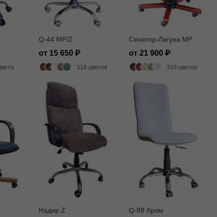
Q-44 MP/Z
Сенатор-Лагуна MP
от 15 650
от 21 900
цвета
319 цветов
318 цветов
Надир Z
Q-88 Хром