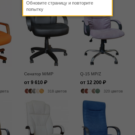
Обновите страницу и повторите
попытку
Сенатор M/MP
Q-15 MP/Z
от 9 610
от 12 200
цвета
318 цветов
320 цветов