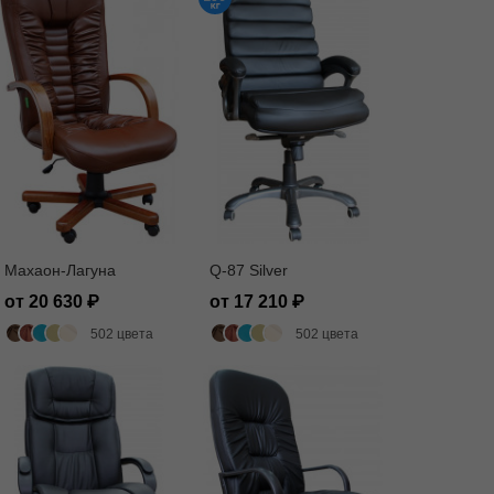
Махаон-Лагуна
Q-87 Silver
от 20 630
от 17 210
502 цвета
502 цвета