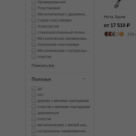
Хромированная
Пластиковая
Металлическая с деревянными накладками
Нота Хром
Серая пластиковая
от 17 510
Углепластик
стеклонаполненный полиамид
318 
Металлическая хромированная
Усиленная пластиковая
Металлическая с натуральным лакированным деревом
пластик
Показать все
Полозья
да
нет
дерево с мягкими накладками
пластик с мягкими накладками
деревянные
пластик
металлические с мягкой накладкой
натуральное лакированное дерево