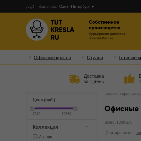
Ваш город:
Санкт-Петербург ▼
Собственное
производство
Курьерская доставка
по всей России
Офисные кресла
Стулья
Готовые к
Доставка
за 1 день
Главная
/
Офисные кр
Цена (руб.)
Офисные 
Всего: 1039 шт.
Коллекция
Сортировка по:
но
Аврора