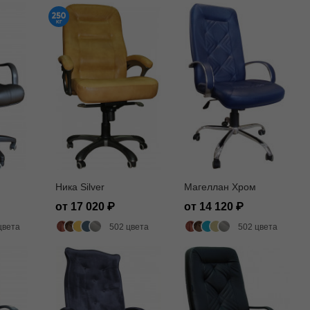
Ника Silver
Магеллан Хром
от 17 020
от 14 120
цвета
502 цвета
502 цвета