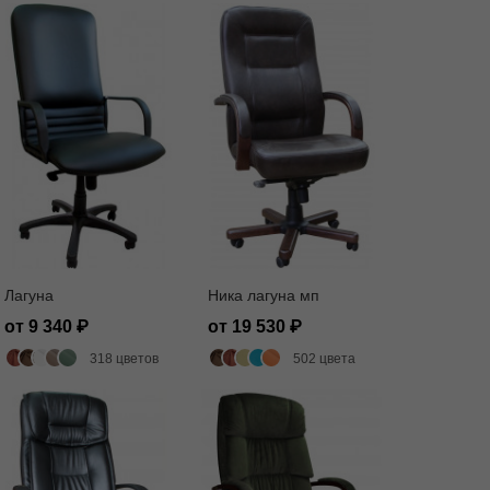
Лагуна
Ника лагуна мп
от 9 340
от 19 530
318 цветов
502 цвета