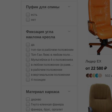
Пуфик для спины
есть
нет
Фиксация угла
наклона кресла
да
топ-ган в рабочем положении
Топ-Ган Люкс в любом положении
Мультиблок в 4-х положениях
Лидер EX
в любом положении (в рамках диапазона качания)
от 22 580
в рабочем положении
в вертикальном положении
502 
4 позиции
Материал каркаса
дерево
Гнуто-клееная фанера
фанера, брус, оргалит