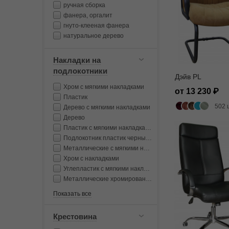
ручная сборка
фанера, оргалит
гнуто-клееная фанера
натуральное дерево
Накладки на
подлокотники
Дэйв PL
Хром с мягкими накладками
от 13 230
Пластик
502 
Дерево с мягкими накладками
Дерево
Пластик с мягкими накладками
Подлокотник пластик черный с мягкой накладкой
Металлические с мягкими накладками
Хром с накладками
Углепластик с мягкими накладками
Металлические хромированные с мягкими накладками
Показать все
Крестовина