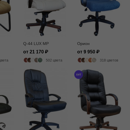
Q-44 LUX MP
Орион
от 21 170
от 9 950
цвета
502 цвета
318 цветов