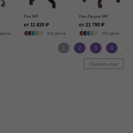
Рич MP
Рич-Лагуна MP
от 11 820
от 21 790
цветов
318 цветов
503 цвета
⟨
1
2
3
4
…
Показать еще