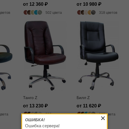
от 12 360
от 10 980
цветов
502 цвета
318 цветов
Танго Z
Билл Z
от 13 230
от 11 620
цвета
318 цветов
502 цвета
ОШИБКА!
Ошибка сервера!