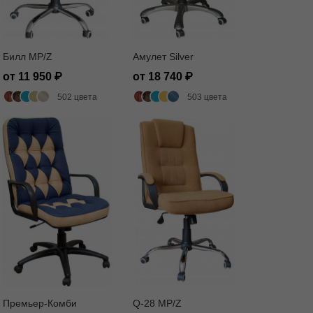
Билл MP/Z
Амулет Silver
от 11 950
от 18 740
502 цвета
503 цвета
Премьер-Комби
Q-28 MP/Z