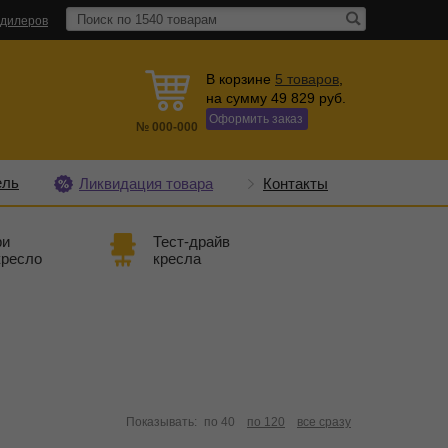
 дилеров
В корзине
5
товаров
,
на сумму
49 829
руб.
Оформить заказ
№
000-000
ель
Ликвидация товара
Контакты
ри
Тест-драйв
кресло
кресла
Показывать:
по 40
по 120
все сразу