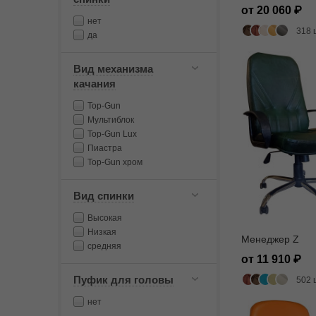
от 20 060
нет
318 
да
Вид механизма
качания
Top-Gun
Мультиблок
Top-Gun Lux
Пиастра
Top-Gun хром
Вид спинки
Высокая
Низкая
Менеджер Z
средняя
от 11 910
Пуфик для головы
502 
нет