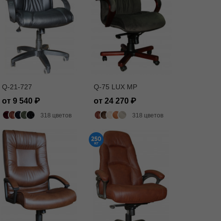
Q-21-727
Q-75 LUX MP
от 9 540
от 24 270
318 цветов
318 цветов