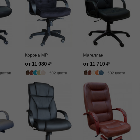
Корона MP
Магеллан
от 11 080
от 11 710
цветов
502 цвета
502 цвета