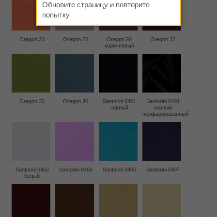
Обновите страницу и повторите
попытку
Oregon 23
Oregon 25
Oregon 26
Oregon 32
коричневый
Oregon 33
Oregon 36
Santorini 0401
Santorini 0401
черный
черный
перфарированный
Santorini 0402
Santorini 0404
Santorini 0405
Santorini 0407
белый