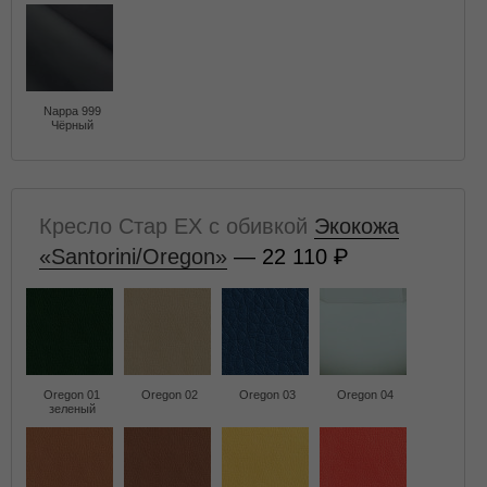
Nappa 999
Чёрный
Кресло Стар EX с обивкой
Экокожа
«Santorini/Oregon»
— 22 110
Oregon 01
Oregon 02
Oregon 03
Oregon 04
зеленый