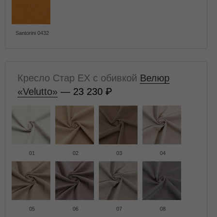
Santorini 0432
Кресло Стар EX с обивкой
Велюр
«Velutto»
— 23 230
01
02
03
04
05
06
07
08