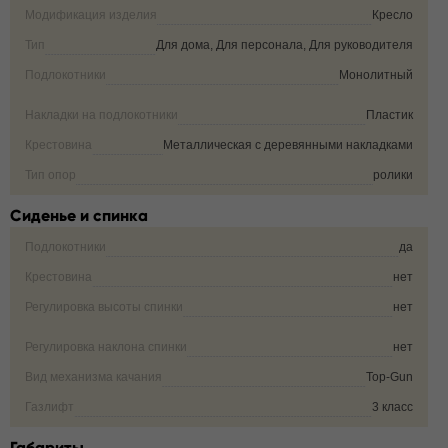
Модификация изделия
Кресло
Тип
Для дома, Для персонала, Для руководителя
Подлокотники
Монолитный
Накладки на подлокотники
Пластик
Крестовина
Металлическая с деревянными накладками
Тип опор
ролики
Сиденье и спинка
Подлокотники
да
Крестовина
нет
Регулировка высоты спинки
нет
Регулировка наклона спинки
нет
Вид механизма качания
Top-Gun
Газлифт
3 класс
Габариты