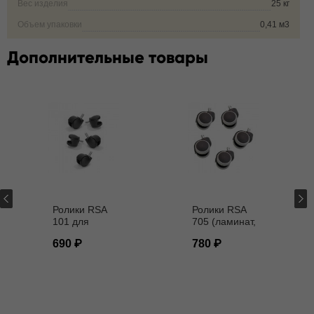
Вес изделия
25 кг
Объем упаковки
0,41 м3
Дополнительные товары
Ролики RSA
Ролики RSA
101 для
705 (ламинат,
кресел D - 11
паркет) D - 11
690
780
мм
мм