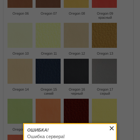
Oregon 06
Oregon 07
Oregon 08
Oregon 09
красный
Oregon 10
Oregon 11
Oregon 12
Oregon 13
Oregon 14
Oregon 15
Oregon 16
Oregon 17
синий
черный
серый
Oregon 19
ОШИБКА!
Oregon 20
Oregon 21
Oregon 22
Ошибка сервера!