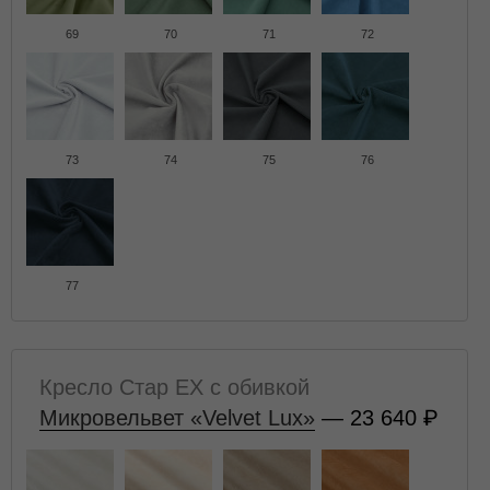
69
70
71
72
73
74
75
76
77
Кресло Стар EX с обивкой
Микровельвет «Velvet Lux»
— 23 640