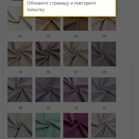
Обновите страницу и повторите
попытку
01
02
03
04
05
06
07
08
09
10
11
12