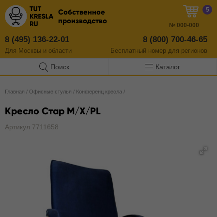
5
Собственное
производство
№
000-000
8 (495) 136-22-01
8 (800) 700-46-65
Для Москвы и области
Бесплатный
номер
для регионов
Поиск
Каталог
Главная
/
Офисные стулья
/
Конференц кресла
/
Кресло Стар M/X/PL
Артикул 7711658