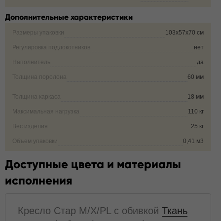
Дополнительные характеристики
Размеры упаковки
103х57х70 см
Регулировка подлокотников
нет
Наполнитель
да
Толщина поролона
60 мм
Толщина каркаса
18 мм
Максимальная нагрузка
110 кг
Вес изделия
25 кг
Объем упаковки
0,41 м3
Доступные цвета и материалы
исполнения
Кресло Стар M/X/PL с обивкой
Ткань