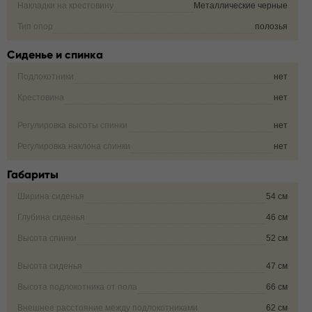
Накладки на крестовину
Металлические черные
Тип опор
полозья
Сиденье и спинка
Подлокотники
нет
Крестовина
нет
Регулировка высоты спинки
нет
Регулировка наклона спинки
нет
Габариты
Ширина сиденья
54 см
Глубина сиденья
46 см
Высота спинки
52 см
Высота сиденья
47 см
Высота подлокотника от пола
66 см
Внешнее расстояние между подлокотниками
62 см