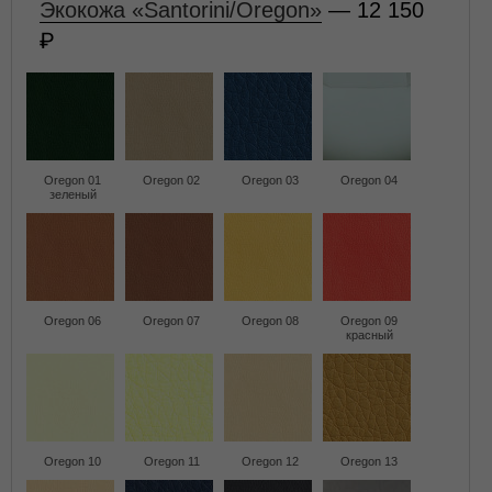
Экокожа «Santorini/Oregon»
— 12 150
Oregon 01
Oregon 02
Oregon 03
Oregon 04
зеленый
Oregon 06
Oregon 07
Oregon 08
Oregon 09
красный
Oregon 10
Oregon 11
Oregon 12
Oregon 13