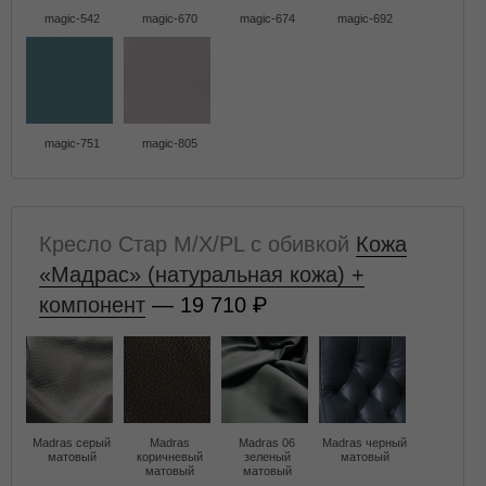
magic-542
magic-670
magic-674
magic-692
magic-751
magic-805
Кресло Стар M/X/PL с обивкой
Кожа
«Мадрас» (натуральная кожа) +
компонент
— 19 710
Madras серый
Madras
Madras 06
Madras черный
матовый
коричневый
зеленый
матовый
матовый
матовый