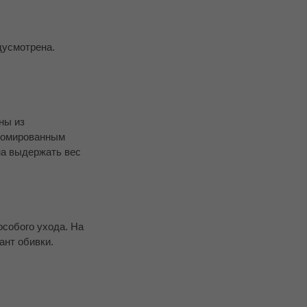
дусмотрена.
ны из
хромированным
на выдержать вес
особого ухода. На
ант обивки.