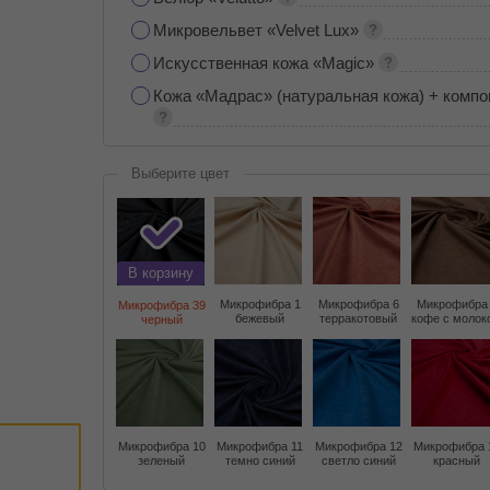
Микровельвет «Velvet Lux»
Искусственная кожа «Magic»
Кожа «Мадрас» (натуральная кожа) + компо
Выберите цвет
В корзину
Микрофибра 1
Микрофибра 6
Микрофибра
Микрофибра 39
бежевый
терракотовый
кофе с молок
черный
Микрофибра 10
Микрофибра 11
Микрофибра 12
Микрофибра 
зеленый
темно синий
светло синий
красный