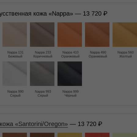
усственная кожа «Nappa» — 13 720
Nappa 131
Nappa 233
Nappa 410
Nappa 490
Nappa 560
Бежевый
Коричневый
Оранжевый
Оранжевый
Желтый
Nappa 990
Nappa 993
Nappa 999
Серый
Серый
Чёрный
кожа «Santorini/Oregon»
— 13 720