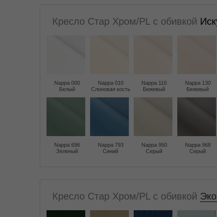
Кресло Стар Хром/PL с обивкой
Иск
Nappa 000
Nappa 010
Nappa 110
Nappa 130
Белый
Слоновая кость
Бежевый
Бежевый
Nappa 696
Nappa 793
Nappa 950
Nappa 968
Зеленый
Синий
Серый
Серый
Кресло Стар Хром/PL с обивкой
Эко