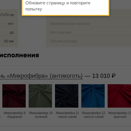
Обновите страницу и повторите
попытку
57х70 см
Толщина каркаса
нет
Максимальная нагрузка
да
Вес изделия
60 мм
Объем упаковки
 исполнения
нь «Микрофибра» (антикоготь)
— 13 010
Микрофибра 9
Микрофибра 10
Микрофибра 11
Микрофибра 12
Микрофибра 1
м
бордовый
зеленый
темно синий
светло синий
красный