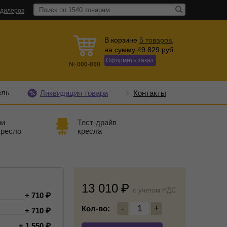
 дилеров
В корзине
5
товаров
,
на сумму
49 829
руб.
Оформить заказ
№
000-000
ель
Ликвидация товара
Контакты
ри
Тест-драйв
кресло
кресла
13 010
c учетом НДС
+ 710
-
1
+
Кол-во:
+ 710
+ 1 550