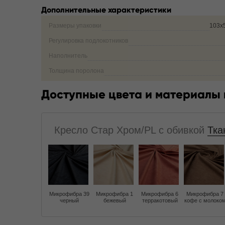
Дополнительные характеристики
Размеры упаковки
103х
Регулировка подлокотников
Наполнитель
Толщина поролона
Доступные цвета и материалы
Кресло Стар Хром/PL с обивкой
Тка
Микрофибра 39
Микрофибра 1
Микрофибра 6
Микрофибра 7
черный
бежевый
терракотовый
кофе с молоко