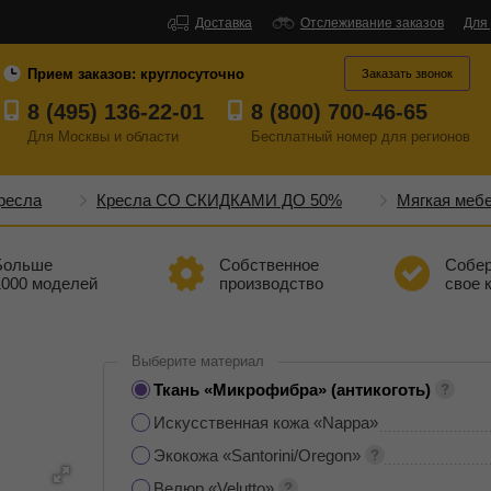
Доставка
Отслеживание заказов
Для
Прием заказов:
круглосуточно
Заказать звонок
8 (495) 136-22-01
8 (800) 700-46-65
Для Москвы и области
Бесплатный
номер
для регионов
ресла
Кресла СО СКИДКАМИ ДО 50%
Мягкая меб
Больше
Собственное
Собе
1000 моделей
производство
свое 
Выберите материал
Ткань «Микрофибра» (антикоготь)
Искусственная кожа «Nappa»
Экокожа «Santorini/Oregon»
Велюр «Velutto»