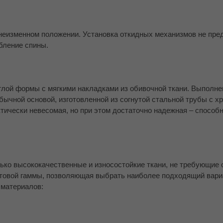
неизменном положении. Установка откидных механизмов не пре
бление спины.
глой формы с мягкими накладками из обивочной ткани. Выполне
бычной основой, изготовленной из согнутой стальной трубы с 
ктически невесомая, но при этом достаточно надежная – способ
ько высококачественные и износостойкие ткани, не требующие 
товой гаммы, позволяющая выбрать наиболее подходящий вари
 материалов: