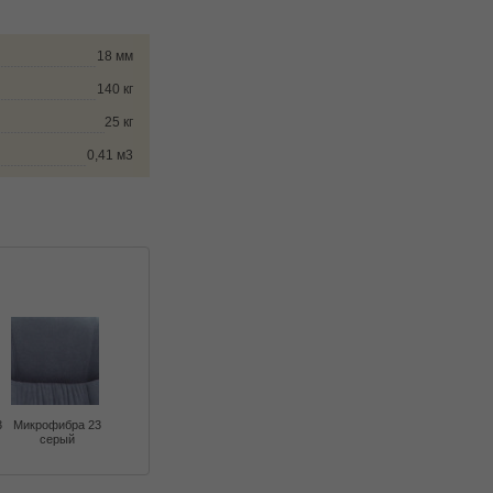
18 мм
140 кг
25 кг
0,41 м3
3
Микрофибра 23
серый