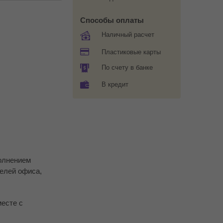
Способы оплаты
Наличный расчет
Пластиковые карты
По счету в банке
В кредит
полнением
телей офиса,
месте с