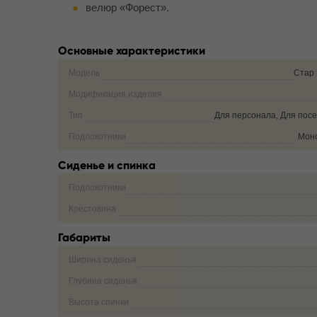
велюр «Форест».
Основные характеристики
Модель
Стар 
Модификация изделия
Тип
Для персонала, Для пос
Подлокотники
Мон
Сиденье и спинка
Подлокотники
Крестовина
Габариты
Ширина сиденья
Глубина сиденья
Высота спинки