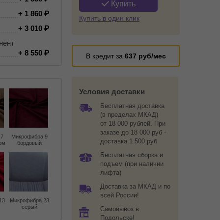
Купить
+ 1 860
Купить в один клик
+ 3 010
нент
+ 8 550
В кредит за
637
руб/мес
Условия доставки
Бесплатная доставка
(в пределах МКАД)
от 18 000 рублей. При
заказе до 18 000 руб -
 7
Микрофибра 9
доставка 1 500 руб
ом
бордовый
Бесплатная сборка и
подъем (при наличии
лифта)
Доставка за МКАД и по
всей России!
13
Микрофибра 23
серый
Самовывоз в
Подольске!