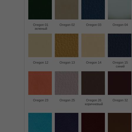
Oregon 01
Oregon 02
Oregon 03
Oregon 04
зеленый
Oregon 12
Oregon 13
Oregon 14
Oregon 15
синий
Oregon 23
Oregon 25
Oregon 26
Oregon 32
коричневый