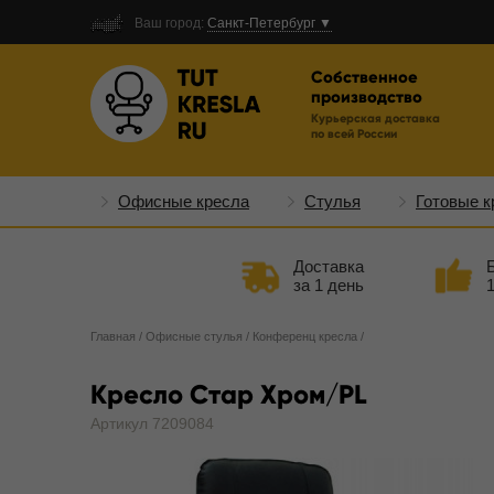
Ваш город:
Санкт-Петербург ▼
Собственное
производство
Курьерская доставка
по всей России
Офисные кресла
Стулья
Готовые к
Доставка
за 1 день
Главная
/
Офисные стулья
/
Конференц кресла
/
Кресло Стар Хром/PL
Артикул 7209084