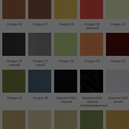
Oregon 06
Oregon 07
Oregon 08
Oregon 09
Oregon 10
красный
Oregon 16
Oregon 17
Oregon 19
Oregon 20
Oregon 21
черный
серый
Oregon 33
Oregon 36
Santorini 0401
Santorini 0401
Santorini 0402
черный
черный
белый
перфарированный