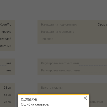
Хром/PL
Накладки на подлокотники
Хром 
Кресло
Накладки на крестовину
етителей
Тип опор
олитный
нет
Регулировка высоты спинки
нет
Регулировка наклона спинки
53 см
Высота сиденья
53 см
Высота подлокотника от пола
ОШИБКА!
75 см
Внешнее расстояние между подлокотниками
Ошибка сервера!