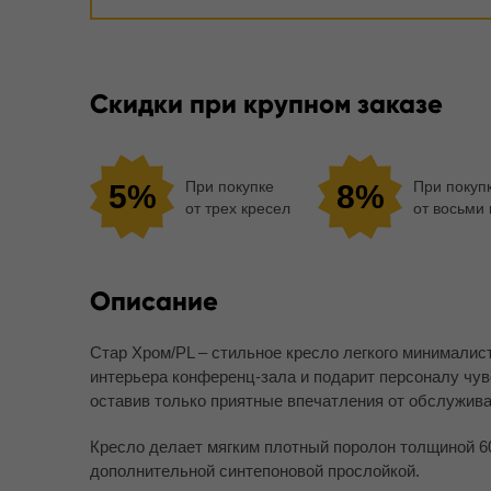
Скидки при крупном заказе
При покупке
При покуп
5%
8%
от трех кресел
от восьми
Описание
Стар Хром/PL – стильное кресло легкого минималис
интерьера конференц-зала и подарит персоналу чув
оставив только приятные впечатления от обслужива
Кресло делает мягким плотный поролон толщиной 60
дополнительной синтепоновой прослойкой.