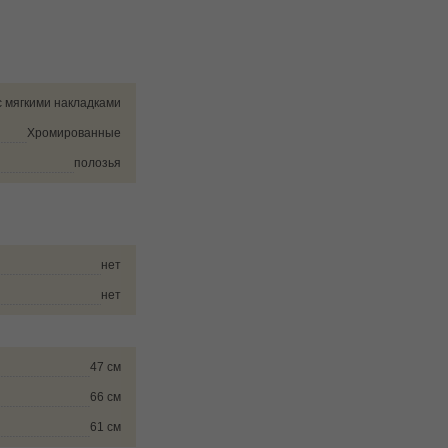
с мягкими накладками
Хромированные
полозья
нет
нет
47 см
66 см
61 см