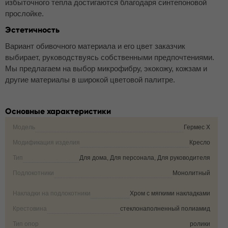
избыточного тепла достигаются благодаря синтепоновой
прослойке.
Эстетичность
Вариант обивочного материала и его цвет заказчик
выбирает, руководствуясь собственными предпочтениями.
Мы предлагаем на выбор микрофибру, экокожу, кожзам и
другие материалы в широкой цветовой палитре.
Основные характеристики
Модель
Гермес X
Модификация изделия
Кресло
Тип
Для дома, Для персонала, Для руководителя
Подлокотники
Монолитный
Накладки на подлокотники
Хром с мягкими накладками
Крестовина
стеклонаполненный полиамид
Тип опор
ролики