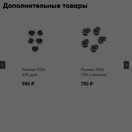
Дополнительные товары
Ролики RSA
Ролики RSA
101 для
705 (ламинат,
кресел D - 11
паркет) D - 11
690
780
мм
мм