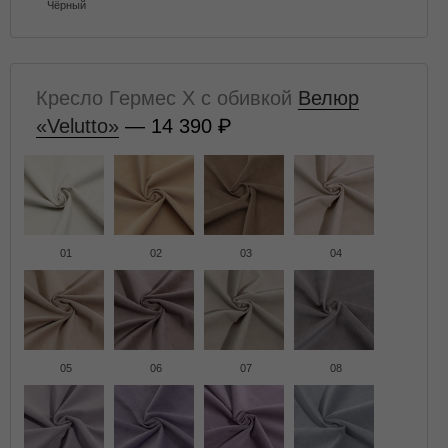
Чёрный
Кресло Гермес X с обивкой
Велюр
«Velutto»
— 14 390
01
02
03
04
05
06
07
08