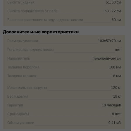
Высота сиденья
51, 60 см
Высота подлокотника от пола
63 - 72 см
Внешнее расстояние между подлокотниками
60 см
Дополнительные характеристики
Размеры упаковки
103х57х70 см
Регулировка подлокотников
нет
Наполнитель
пенополиуретан
Толщина поролона
100 мм
Толщина каркаса
18 мм
Максимальная нагрузка
120 кг
Вес изделия
18 кг
Гарантия
18 месяцев
Срок службы
8 лет
Объем упаковки
0,41 м3