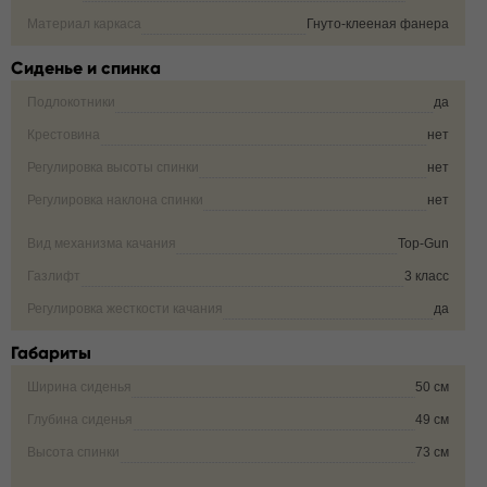
Материал каркаса
Гнуто-клееная фанера
Сиденье и спинка
Подлокотники
да
Крестовина
нет
Регулировка высоты спинки
нет
Регулировка наклона спинки
нет
Вид механизма качания
Top-Gun
Газлифт
3 класс
Регулировка жесткости качания
да
Габариты
Ширина сиденья
50 см
Глубина сиденья
49 см
Высота спинки
73 см