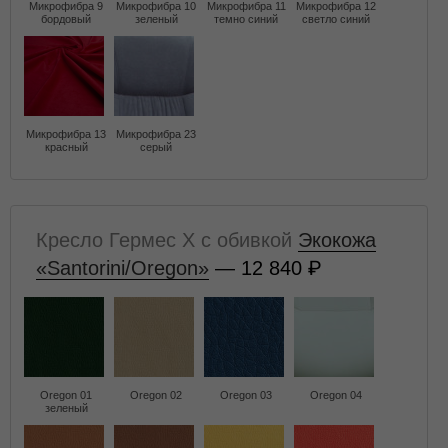
Микрофибра 9
Микрофибра 10
Микрофибра 11
Микрофибра 12
бордовый
зеленый
темно синий
светло синий
Микрофибра 13
Микрофибра 23
красный
серый
Кресло Гермес X с обивкой
Экокожа
«Santorini/Oregon»
— 12 840
Oregon 01
Oregon 02
Oregon 03
Oregon 04
зеленый