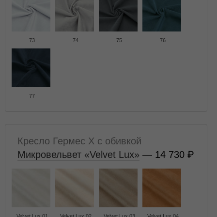
73
74
75
76
77
Кресло Гермес X с обивкой
Микровельвет «Velvet Lux»
— 14 730
Velvet Lux 01
Velvet Lux 02
Velvet Lux 03
Velvet Lux 04