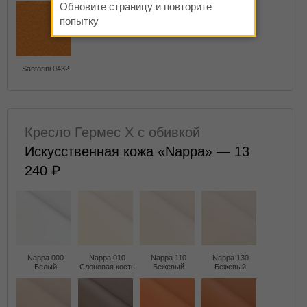
Обновите страницу и повторите
попытку
Santorini 0432
Кресло Гермес X с обивкой
Искусственная кожа «Nappa» — 13
240
Nappa 000
Nappa 010
Nappa 110
Nappa 130
Белый
Слоновая кость
Бежевый
Бежевый