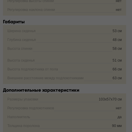
Регулировка высоты спинки
нет
Регулировка наклона спинки
нет
Габариты
Ширина сиденья
53 см
Глубина сиденья
48 см
Высота спинки
58 см
Высота сиденья
51 см
Высота подлокотника от пола
66 см
Внешнее расстояние между подлокотниками
63 см
Дополнительные характеристики
Размеры упаковки
103х57х70 см
Регулировка подлокотников
нет
Наполнитель
да
Толщина поролона
90 мм