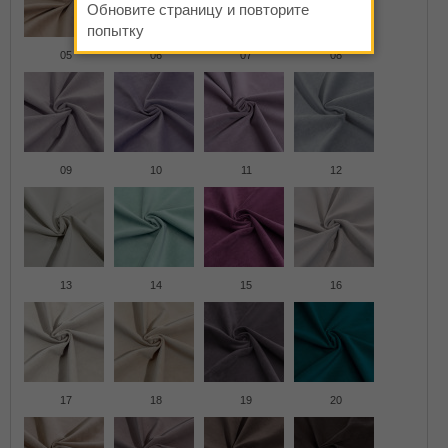
Обновите страницу и повторите
попытку
05
06
07
08
09
10
11
12
13
14
15
16
17
18
19
20