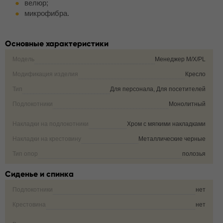
велюр;
микрофибра.
Основные характеристики
Модель
Менеджер M/X/PL
Модификация изделия
Кресло
Тип
Для персонала, Для посетителей
Подлокотники
Монолитный
Накладки на подлокотники
Хром с мягкими накладками
Накладки на крестовину
Металлические черные
Тип опор
полозья
Сиденье и спинка
Подлокотники
нет
Крестовина
нет