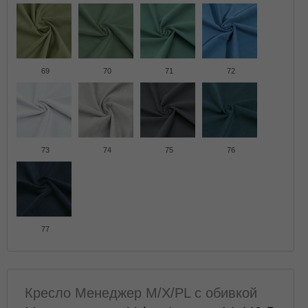
69
70
71
72
73
74
75
76
77
Кресло Менеджер M/X/PL с обивкой