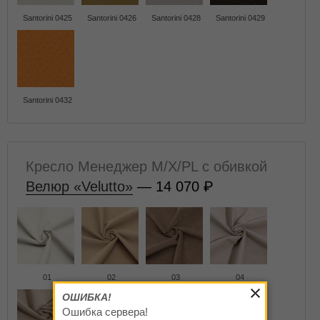
Santorini 0425
Santorini 0426
Santorini 0428
Santorini 0429
Santorini 0432
Кресло Менеджер M/X/PL с обивкой
Велюр «Velutto»
— 14 070
01
02
03
04
ОШИБКА!
Ошибка сервера!