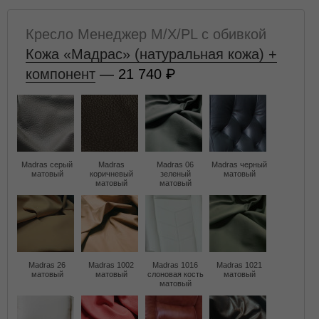
Кресло Менеджер M/X/PL с обивкой
Кожа «Мадрас» (натуральная кожа) +
компонент
— 21 740
Madras серый
Madras
Madras 06
Madras черный
матовый
коричневый
зеленый
матовый
матовый
матовый
Madras 26
Madras 1002
Madras 1016
Madras 1021
матовый
матовый
слоновая кость
матовый
матовый