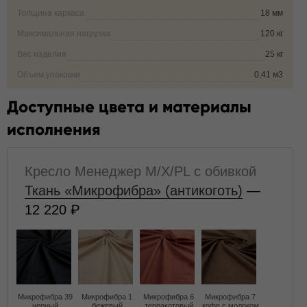
Толщина каркаса
18 мм
Максимальная нагрузка
120 кг
Вес изделия
25 кг
Объем упаковки
0,41 м3
Доступные цвета и материалы
исполнения
Кресло Менеджер M/X/PL с обивкой
Ткань «Микрофибра» (антикоготь)
—
12 220
Микрофибра 39
Микрофибра 1
Микрофибра 6
Микрофибра 7
черный
бежевый
терракотовый
кофе с молоком