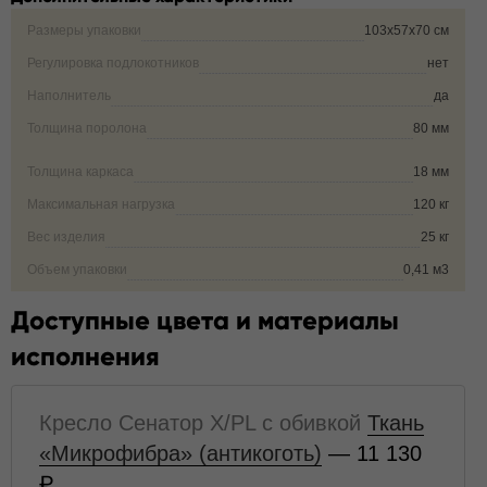
Размеры упаковки
103х57х70 см
Регулировка подлокотников
нет
Наполнитель
да
Толщина поролона
80 мм
Толщина каркаса
18 мм
Максимальная нагрузка
120 кг
Вес изделия
25 кг
Объем упаковки
0,41 м3
Доступные цвета и материалы
исполнения
Кресло Сенатор X/PL с обивкой
Ткань
«Микрофибра» (антикоготь)
— 11 130