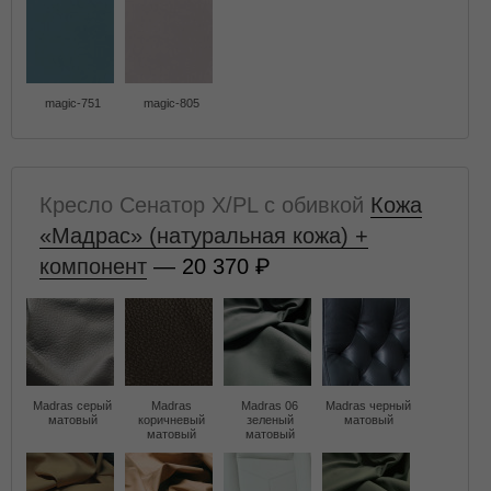
magic-751
magic-805
Кресло Сенатор X/PL с обивкой
Кожа
«Мадрас» (натуральная кожа) +
компонент
— 20 370
Madras серый
Madras
Madras 06
Madras черный
матовый
коричневый
зеленый
матовый
матовый
матовый