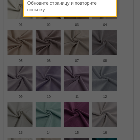
Обновите страницу и повторите
попытку
01
02
03
04
05
06
07
08
09
10
11
12
13
14
15
16