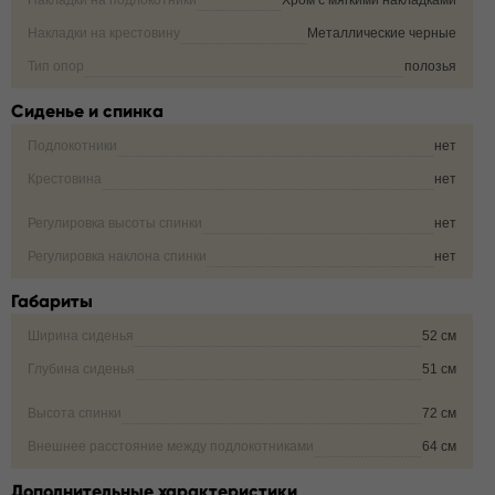
Накладки на подлокотники
Хром с мягкими накладками
Накладки на крестовину
Металлические черные
Тип опор
полозья
Сиденье и спинка
Подлокотники
нет
Крестовина
нет
Регулировка высоты спинки
нет
Регулировка наклона спинки
нет
Габариты
Ширина сиденья
52 см
Глубина сиденья
51 см
Высота спинки
72 см
Внешнее расстояние между подлокотниками
64 см
Дополнительные характеристики