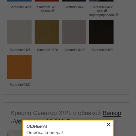
Santorini 0420
Santorini 0421
Santorini 0422
Santorini 0422
красный
серый
перфарированный
Santorini 0425
Santorini 0426
Santorini 0428
Santorini 0429
Santorini 0432
Кресло Сенатор X/PL с обивкой
Велюр
«Velutto»
— 12 920
ОШИБКА!
Ошибка сервера!