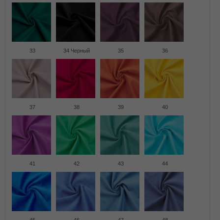
33
34 Черный
35
36
37
38
39
40
41
42
43
44