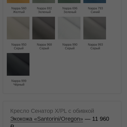
Nappa 560
Nappa 692
Nappa 696
Nappa 793
Желтый
Зеленый
Зеленый
Синий
Nappa 950
Nappa 968
Nappa 990
Nappa 993
Серый
Серый
Серый
Серый
Nappa 999
Чёрный
Кресло Сенатор X/PL с обивкой
Экокожа «Santorini/Oregon»
— 11 960