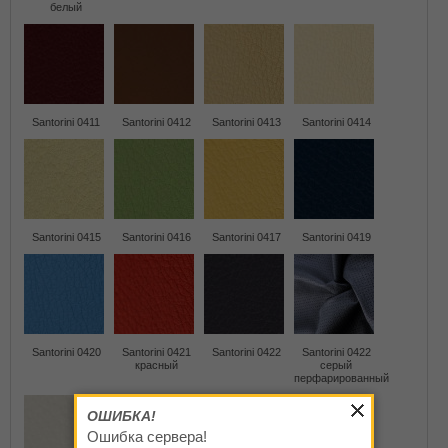
белый
Santorini 0411
Santorini 0412
Santorini 0413
Santorini 0414
Santorini 0415
Santorini 0416
Santorini 0417
Santorini 0419
Santorini 0420
Santorini 0421
Santorini 0422
Santorini 0422
красный
серый
перфарированный
ОШИБКА!
Ошибка сервера!