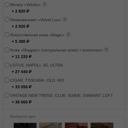
Велюр «Velutto»
+ 2 820
Микровельвет «Velvet Lux»
+ 2 920
Искусственная кожа «Magic»
+ 5 390
Кожа «Мадрас» (натуральная кожа) + компонент
+ 11 220
LOTUS, NAPOLI, X5, ULTRA
+ 27 440
CIGAR, TOSCANA, OLD, RIO
+ 33 050
VINTAGE NEW TREND, CLUB, SUAVE, DIAMANT, LOFT
+ 38 660
Выберите цвет