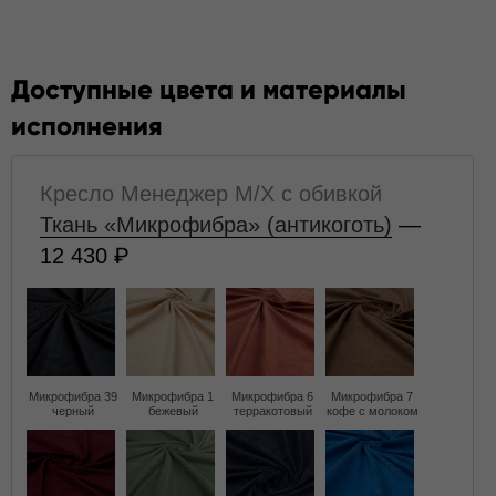
Доступные цвета и материалы
исполнения
Кресло Менеджер M/X с обивкой
Ткань «Микрофибра» (антикоготь)
—
12 430
Микрофибра 39
Микрофибра 1
Микрофибра 6
Микрофибра 7
черный
бежевый
терракотовый
кофе с молоком