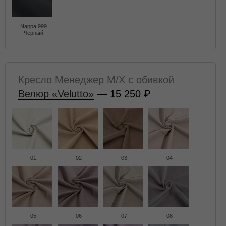
Nappa 999
Чёрный
Кресло Менеджер M/X с обивкой
Велюр «Velutto»
— 15 250
01
02
03
04
05
06
07
08