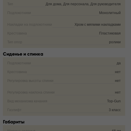
Тип
Для дома, Для персонала, Для руководителя
Подлокотники
Монолитный
Накладки на подлокотники
Хром с мягкими накладками
Крестовина
Пластиковая
Тип опор
ролики
Сиденье и спинка
Подлокотники
да
Крестовина
нет
Регулировка высоты спинки
нет
Регулировка наклона спинки
нет
Вид механизма качания
Top-Gun
Газлифт
3 класс
Габариты