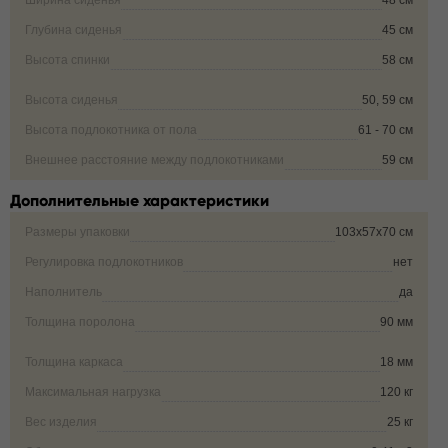
Ширина сиденья
48 см
Глубина сиденья
45 см
Высота спинки
58 см
Высота сиденья
50, 59 см
Высота подлокотника от пола
61 - 70 см
Внешнее расстояние между подлокотниками
59 см
Дополнительные характеристики
Размеры упаковки
103х57х70 см
Регулировка подлокотников
нет
Наполнитель
да
Толщина поролона
90 мм
Толщина каркаса
18 мм
Максимальная нагрузка
120 кг
Вес изделия
25 кг