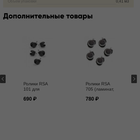
Объем упаковки
0,41 м3
Дополнительные товары
Ролики RSA
Ролики RSA
101 для
705 (ламинат,
кресел D - 11
паркет) D - 11
690
780
мм
мм