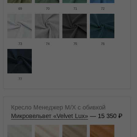
69
70
71
72
73
74
75
76
77
Кресло Менеджер M/X с обивкой
Микровельвет «Velvet Lux»
— 15 350