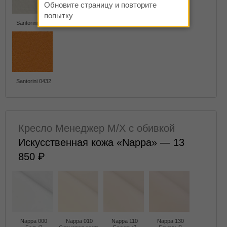
Обновите страницу и повторите
попытку
Santorini 0425
Santorini 0426
Santorini 0428
Santorini 0429
Santorini 0432
Кресло Менеджер M/X с обивкой
Искусственная кожа «Nappa» — 13
850
Nappa 000
Nappa 010
Nappa 110
Nappa 130