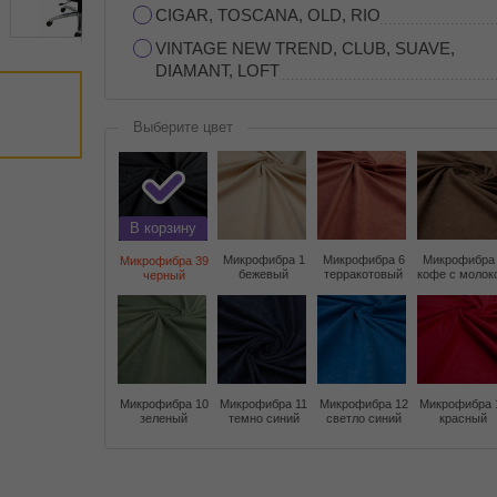
CIGAR, TOSCANA, OLD, RIO
VINTAGE NEW TREND, CLUB, SUAVE,
DIAMANT, LOFT
Выберите цвет
В корзину
Микрофибра 1
Микрофибра 6
Микрофибра
Микрофибра 39
бежевый
терракотовый
кофе с молок
черный
Микрофибра 10
Микрофибра 11
Микрофибра 12
Микрофибра 
зеленый
темно синий
светло синий
красный