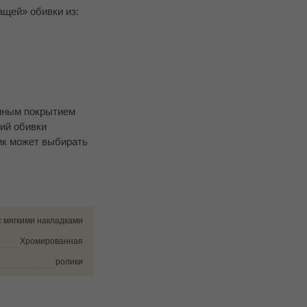
ащей» обивки из:
анным покрытием
ий обивки
ик может выбирать
с мягкими накладками
Хромированная
ролики