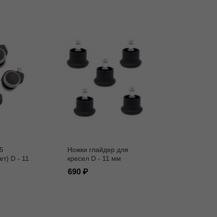
5
Ножки глайдер для
ет) D - 11
кресел D - 11 мм
690