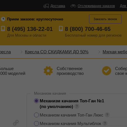
Доставка
Отслеживание заказов
Для
Прием заказов:
круглосуточно
Заказать звонок
8 (495) 136-22-01
8 (800) 700-46-65
Для Москвы и области
Бесплатный
номер
для регионов
ресла
Кресла СО СКИДКАМИ ДО 50%
Мягкая меб
Больше
Собственное
Собе
1000 моделей
производство
свое 
Механизм качания
Механизм качания Топ-Ган №1
(по умолчанию)
Механизм качания Топ-Ган Люкс
Механизм качания Мультиблок