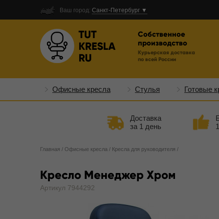
Ваш город:
Санкт-Петербург ▼
Собственное
производство
Курьерская доставка
по всей России
Офисные кресла
Стулья
Готовые к
Доставка
за 1 день
Главная
/
Офисные кресла
/
Кресла для руководителя
/
Кресло Менеджер Хром
Артикул 7944292