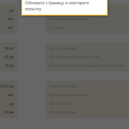
Обновите страницу и повторите
попытку
да
Регулировка наклона спинки
нет
Вид механизма качания
нет
Газлифт
48 см
Высота сиденья
45 см
Высота подлокотника от пола
70 см
Внешнее расстояние между подлокотниками
57х70 см
Толщина каркаса
нет
Максимальная нагрузка
да
Вес изделия
90 мм
Объем упаковки