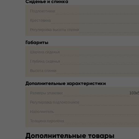
Сиденье и спинка
Подлокотники
Крестовина
Регулировка высоты спинки
Габариты
Ширина сиденья
Глубина сиденья
Высота спинки
Дополнительные характеристики
Размеры упаковки
103х
Регулировка подлокотников
Наполнитель
Толщина поролона
Дополнительные товары