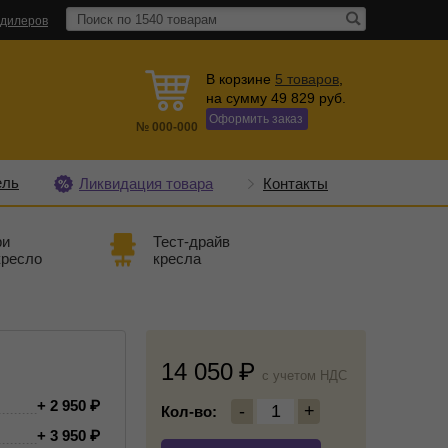
 дилеров
В корзине
5
товаров
,
на сумму
49 829
руб.
Оформить заказ
№
000-000
ель
Ликвидация товара
Контакты
ри
Тест-драйв
кресло
кресла
14 050
c учетом НДС
+ 2 950
-
1
+
Кол-во:
+ 3 950