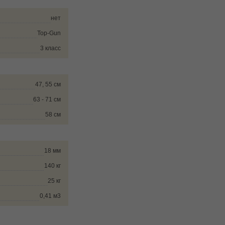
нет
Top-Gun
3 класс
47, 55 см
63 - 71 см
58 см
18 мм
140 кг
25 кг
0,41 м3