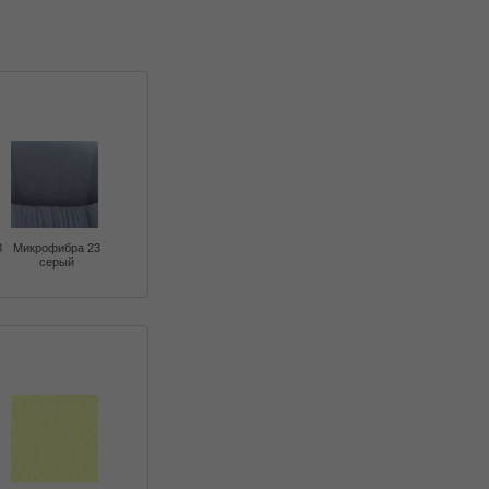
3
Микрофибра 23
серый