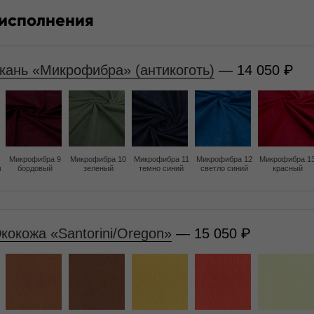
 исполнения
кань «Микрофибра» (антикоготь)
— 14 050
Микрофибра 9
Микрофибра 10
Микрофибра 11
Микрофибра 12
Микрофибра 1
м
бордовый
зеленый
темно синий
светло синий
красный
кокожа «Santorini/Oregon»
— 15 050