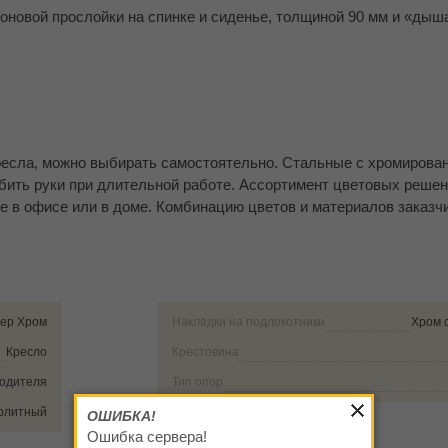
новой прослойки на спинке и сиденье, толщиной 90 мм и «дыш
ресла, можно выбирать самостоятельно. Стальные с хромиров
бить руки при длительной работе. Ассортимент цветовых решен
е в офисе или в доме. Комбинацию цветов и материалов заказч
ер Хром
Накладки на подлокотники
Хром 
Кресло
Крестовина
водителя
Тип опор
олитный
ОШИБКА!
Ошибка сервера!