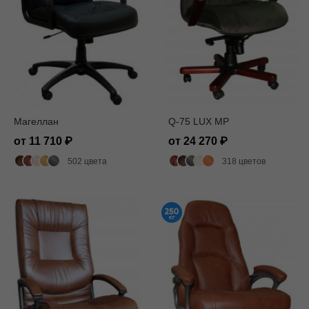
Магеллан
Q-75 LUX MP
от 11 710
от 24 270
502 цвета
318 цветов