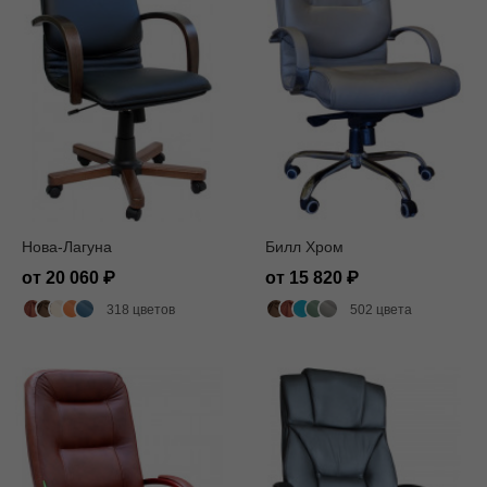
Нова-Лагуна
Билл Хром
от 20 060
от 15 820
318 цветов
502 цвета