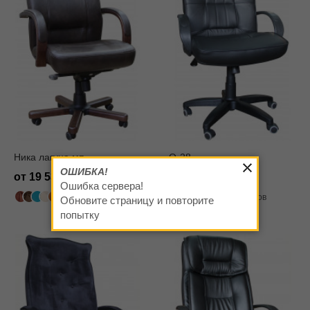
Ника лагуна мп
Q-28
ОШИБКА!
от 19 530
от 11 070
Ошибка сервера!
502 цвета
319 цветов
Обновите страницу и повторите
попытку