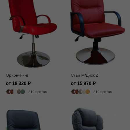
Орион-Ринг
Стар M/Диск Z
от 18 320
от 15 970
319 цветов
319 цветов