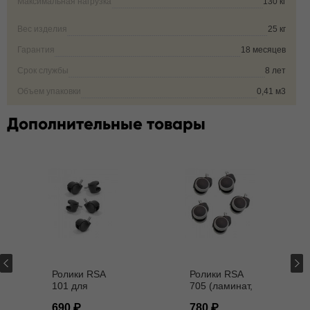
Максимальная нагрузка
130 кг
Вес изделия
25 кг
Гарантия
18 месяцев
Срок службы
8 лет
Объем упаковки
0,41 м3
Дополнительные товары
Ролики RSA
Ролики RSA
101 для
705 (ламинат,
кресел D - 11
паркет) D - 11
690
780
мм
мм