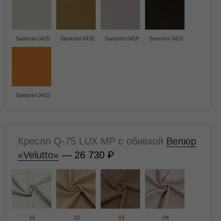
Santorini 0425
Santorini 0426
Santorini 0428
Santorini 0429
Santorini 0432
Кресло Q-75 LUX MP с обивкой
Велюр
«Velutto»
— 26 730
01
02
03
04