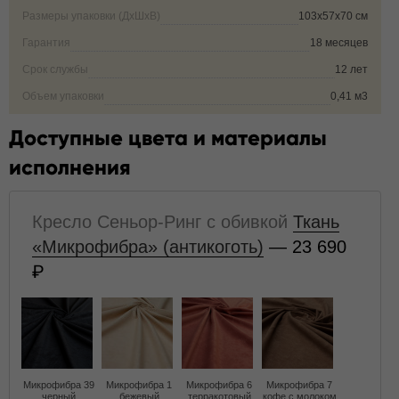
Размеры упаковки (ДxШxВ)
103x57x70 см
Гарантия
18 месяцев
Срок службы
12 лет
Объем упаковки
0,41 м3
Доступные цвета и материалы
исполнения
Кресло Сеньор-Ринг с обивкой
Ткань
«Микрофибра» (антикоготь)
— 23 690
Микрофибра 39
Микрофибра 1
Микрофибра 6
Микрофибра 7
черный
бежевый
терракотовый
кофе с молоком