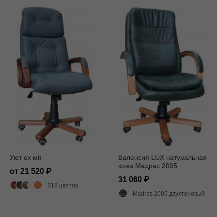
Уют ех мп
Валенсия LUX натуральная
кожа Мадрас 2005
от 21 520
31 060
318 цветов
Madras 2005 двухтоновый глянец