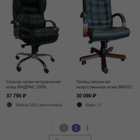
Сеньор хром натуральная
Телец лагуна мп
кожа МАДРАС 2005
искусственная кожа MAGIC
12
37 790
30 090
Madras 2005 двухтоновый глянец
Magic 12
⟨
1
2
⟩