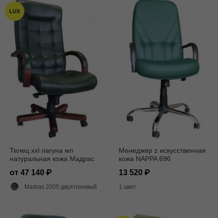
LUX
Телец xxl лагуна мп
Менеджер z искусственная
натуральная кожа Мадрас
кожа NAPPA 696
2005
от 47 140
13 520
Madras 2005 двухтоновый глянец
1 цвет