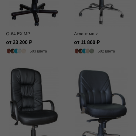
Q-64 EX MP
Атлант мп z
от 23 200
от 11 860
503 цвета
502 цвета