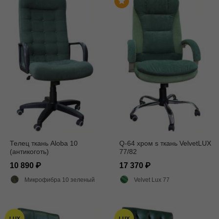
Телец ткань Aloba 10
Q-64 хром s ткань VelvetLUX
(антикоготь)
77/82
10 890
17 370
Микрофибра 10 зеленый
Velvet Lux 77
LUX
LUX