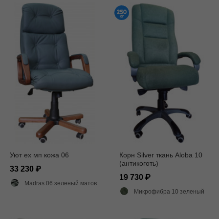
Уют ех мп кожа 06
Корн Silver ткань Aloba 10
(антикоготь)
33 230
19 730
Madras 06 зеленый матовый
Микрофибра 10 зеленый