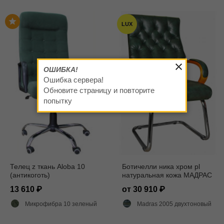
LUX
ОШИБКА!
Ошибка сервера!
Обновите страницу и повторите
попытку
Телец z ткань Aloba 10
Ботичелли ника хром pl
(антикоготь)
натуральная кожа МАДРАС
2005
13 610
от 30 910
Микрофибра 10 зеленый
Madras 2005 двухтоновый глянец