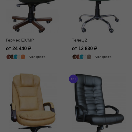
Гермес EX/MP
Телец Z
от 24 440
от 12 830
502 цвета
502 цвета