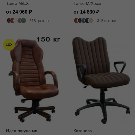
Танго M/EX
Танго M/Хром
от 24 960
от 14 830
318 цветов
318 цветов
LUX
Идея лагуна мп
Казанова