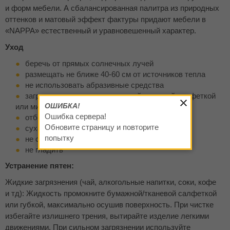
и форм мебели. А сбалансированная палитра из природных
оттенков и матовый эффект фактуры придают мебели в
«NAPPA» естественный и уравновешенный характер.
Уход
беречь от прямых солнечных лучей
размещать не ближе 40-60 см от источников тепла
не использовать абразивные средства
загрязнения удаляются влажной тканевой салфеткой
ОШИБКА!
или микрофиброй
Ошибка сервера!
отбеливание запрещено
Обновите страницу и повторите
сухая чистка пылесосом мягкой щёткой
попытку
не стирать
не гладить
Устранение пятен:
Жидкие загрязнения (чай, алкогольные напитки, соки, кофе
и тд): Жидкость промокните бумажной/тканевой салфеткой
или губкой, максимально осушив поверхность. При чистке
избегайте излишнего трения, вытирайте изделие легкими
движениями. При сильном загрязнении используйте