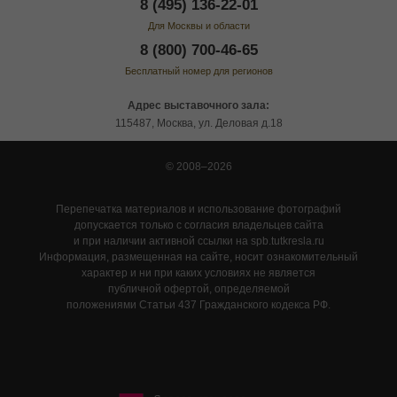
8 (495) 136-22-01
Для Москвы и области
8 (800) 700-46-65
Бесплатный номер для регионов
Адрес выставочного зала:
115487, Москва, ул. Деловая д.18
© 2008–2026
Перепечатка материалов и использование фотографий
допускается только с согласия владельцев сайта
и при наличии активной ссылки на spb.tutkresla.ru
Информация, размещенная на сайте, носит ознакомительный
характер и ни при каких условиях не является
публичной офертой, определяемой
положениями Статьи 437 Гражданского кодекса РФ.