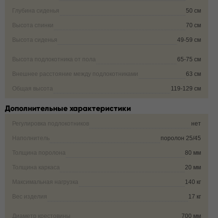
Глубина сиденья
50 см
Высота спинки
70 см
Высота сиденья
49-59 см
Высота подлокотника от пола
65-75 см
Внешнее расстояние между подлокотниками
63 см
Общая высота
119-129 см
Дополнительные характеристики
Регулировка подлокотников
нет
Наполнитель
поролон 25/45
Толщина поролона
80 мм
Толщина каркаса
20 мм
Максимальная нагрузка
140 кг
Вес изделия
17 кг
Диаметр крестовины
700 мм