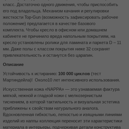
класс. Достаточно одного движения, чтобы приспособить
его под владельца. Механизм качания и регулировки
жесткости Top-Gun (возможность зафиксировать рабочее
положение) предлагается в качестве базового
комплекта. Чтобы кресло в офисном или домашнем
кабинете не причинило вреда напольным покрытиям, на
кресло установлены ролики для ламината и паркета D – 11
мм. Даже полы с классом покрытия ниже 32 сохранят
привлекательность и останутся без царапин.
Описание
Устойчивость к истиранию:
100 000 циклов
(тест
Мартиндейла)! Около10 лет интенсивного использования.
Искусственная кожа «NAPPA» — это узнаваемая фактура
мягкой, нежной и гладкой кожи с мелкозернистым
тиснением, в которой тактильность и визуальная эстетика
приближены к свойствам натурального аналога.
Вдохновленная гибкостью, легкостью и изящными линиями
изделий из наппы коллекция переносит эти характеристики
материала в интерьеры, подчеркивая детали конструктива