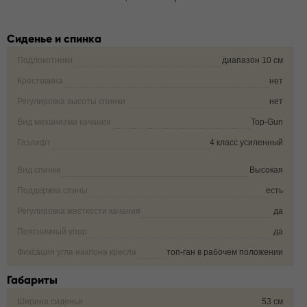
Сиденье и спинка
Подлокотники
диапазон 10 см
Крестовина
нет
Регулировка высоты спинки
нет
Вид механизма качания
Top-Gun
Газлифт
4 класс усиленный
Вид спинки
Высокая
Поддержка спины
есть
Регулировка жесткости качания
да
Поясничный упор
да
Фиксация угла наклона кресла
топ-ган в рабочем положении
Габариты
Ширина сиденья
53 см