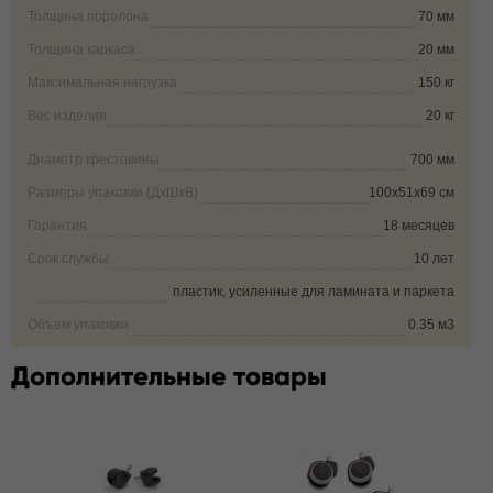
Толщина поролона
70 мм
Толщина каркаса
20 мм
Максимальная нагрузка
150 кг
Вес изделия
20 кг
Диаметр крестовины
700 мм
Размеры упаковки (ДxШxВ)
100х51х69 см
Гарантия
18 месяцев
Срок службы
10 лет
.
пластик, усиленные для ламината и паркета
Объем упаковки
0.35 м3
Дополнительные товары