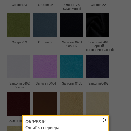
Oregon 23
Oregon 25
Oregon 26
Oregon 32
коричневый
Oregon 33
Oregon 36
Santorini 0401
Santorini 0401
черный
черный
перфарированный
Santorini 0402
Santorini 0404
Santorini 0405
Santorini 0407
белый
Santorini 0411
Santorini 0412
Santorini 0413
Santorini 0414
ОШИБКА!
Ошибка сервера!