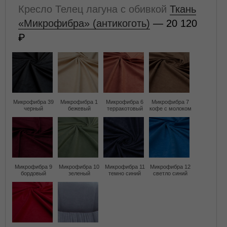
Кресло Телец лагуна с обивкой
Ткань
«Микрофибра» (антикоготь)
— 20 120
Микрофибра 39
Микрофибра 1
Микрофибра 6
Микрофибра 7
черный
бежевый
терракотовый
кофе с молоком
Микрофибра 9
Микрофибра 10
Микрофибра 11
Микрофибра 12
бордовый
зеленый
темно синий
светло синий