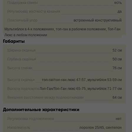
Поддержка спины
есть
Регулировка жесткости качания
да
Поясничный упор
встроенный конструктивный
Мультиблок в 4-х положениях, топ-ган в рабочем положении, Топ-Ган
Фиксация угла наклона кресла
Люкс в любом положении
Габариты
Ширина сиденья
52 см
Глубина сиденья
50 см
Высота спинки
76 см
Высота сиденья
топ-гаг/топ-ган люкс 47-57, мультиблок 53-59 см
Высота подлокотника от пола
Топ-Ган/Топ-Ган люкс 65-75, мультиблок 71-77 см
Внешнее расстояние между подлокотниками
64 см
Дополнительные характеристики
Регулировка подлокотников
нет
Наполнитель
поролон 25/45, синтепон