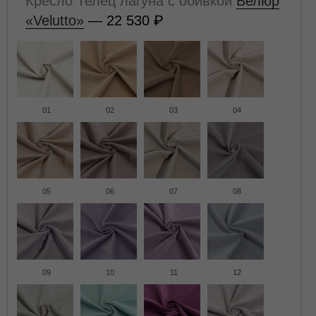
Кресло Телец лагуна с обивкой
Велюр
«Velutto»
— 22 530
01
02
03
04
05
06
07
08
09
10
11
12