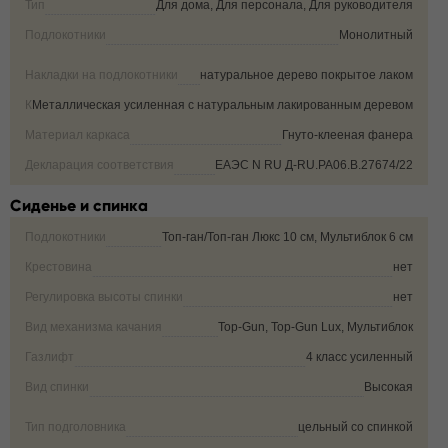
Тип
Для дома, Для персонала, Для руководителя
Подлокотники
Монолитный
Накладки на подлокотники
натуральное дерево покрытое лаком
Крестовина
Металлическая усиленная с натуральным лакированным деревом
Материал каркаса
Гнуто-клееная фанера
Декларация соответствия
ЕАЭС N RU Д-RU.РА06.В.27674/22
Сиденье и спинка
Подлокотники
Топ-ган/Топ-ган Люкс 10 см, Мультиблок 6 см
Крестовина
нет
Регулировка высоты спинки
нет
Вид механизма качания
Top-Gun, Top-Gun Lux, Мультиблок
Газлифт
4 класс усиленный
Вид спинки
Высокая
Тип подголовника
цельный со спинкой