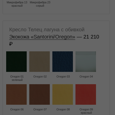
Микрофибра 13
Микрофибра 23
красный
серый
Кресло Телец лагуна с обивкой
Экокожа «Santorini/Oregon»
— 21 210
Oregon 01
Oregon 02
Oregon 03
Oregon 04
зеленый
Oregon 06
Oregon 07
Oregon 08
Oregon 09
красный