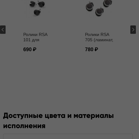
Ролики RSA
Ролики RSA
101 для
705 (ламинат,
кресел D - 11
паркет) D - 11
690
780
мм
мм
Доступные цвета и материалы
исполнения