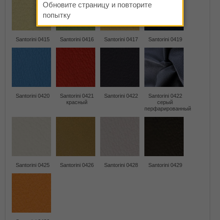
Обновите страницу и повторите
попытку
Santorini 0415
Santorini 0416
Santorini 0417
Santorini 0419
Santorini 0420
Santorini 0421
Santorini 0422
Santorini 0422
красный
серый
перфарированный
Santorini 0425
Santorini 0426
Santorini 0428
Santorini 0429