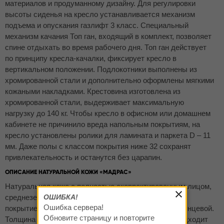
материалов и продуманному дизайну. Для регулировки
высоты сиденья на кресло устанавливается механизм
подъема и опускания газлифт 3 класс. Специальный
механизм качания Топ ган, входящий в комплект, позволяет
спине отдыхать во время рабочего дня. Топ ган действует
по принципу кресла-качалки, фиксирует кресло в
вертикальном положении. Подлокотники выполнены из
хромированной стали и дополнительно оформлены мягкими
кожаными накладками. Крестовина изготовлена из
хромированной стали, выдерживает максимальную
нагрузку до 140 кг. Чтобы кресло в офисном или домашнем
кабинете не причинило вреда напольным покрытиям, на
кресло установлены ролики для ламината и паркета D – 11
мм. Даже полы с классом покрытия ниже 32 сохранят
привлекательность и останутся без царапин.
ОПИСАНИЕ НАТУРАЛЬНОЙ КОЖИ «МАДРАС»
Натуральная кожа с полностью скорректированным лицом,
среднезернистым тиснением, пигментированным
ОШИБКА!
Ошибка сервера!
покрытием, может быть однотонной матовой или глянцевой.
Обновите страницу и повторите
Толщина в стандартной точке 0,9-1,1мм. Хорошо подходит