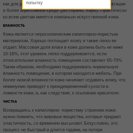
попытку
как для домашнего использования, так и для эксплуатации
в более агрессивной среде (рестораны, бары). Практически
ко всем цветам имеется компаньон искусственной кожи.
ВЛАЖНОСТЬ
Кожа является гигроскопическим капиллярно-пористым
материалом. Хорошо поглощает влагу и также легко ее
отдает. Массовая доля влаги в коже должна быть не ниже
10-16%, этот уровень легко поддерживается, если
относительная влажность помещения составляет 65-70%.
Таким образом, необходимо поддерживать нормальную
влажность помещения, в котором находится мебель. При
более низкой влажности кожа начинает отдавать влагу, что
неминуемо приведет к преждевременной сухости и
ломкости кожи, и, как следствие, к осыпанию красителя.
ЧИСТКА
Возвращаясь к капиллярно- пористому строению кожи:
нужно помнить, что жировые вещества, которые придают
эластичность, со временем высыхают. Безусловно, это
процесс не быстрый и длится годами, но потеря