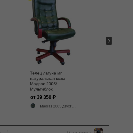
Телец лагуна мп
Телец x
натуральная кожа
натура
Мадрас 2005/
Мадрас
Мультиблок
от 47 
от 39 350
Madra
Madras 2005 двухтоновый глянец
ы