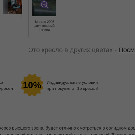
Madras 2005
двухтоновый
глянец
Это кресло в других цветах -
Посм
ке
Индивидуальные условия
10%
 кресел
при покупке от 15 кресел!
еров высшего звена, будет отлично смотреться в солидном д
вости данной модели – монолитный каркас толщиной 20 мм и вы