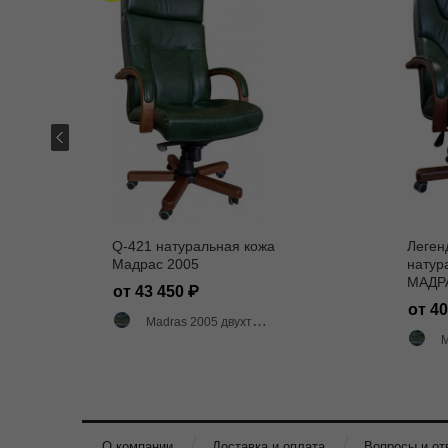
Q-421 натуральная кожа
Леген
Мадрас 2005
натур
МАДР
от 43 450
от 4
Madras 2005 двухтоновый глянец
M
О компании
Доставка и оплата
Вопросы и от