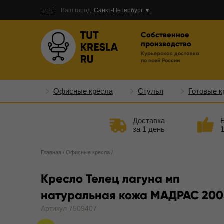
Ваш город:
Санкт-Петербург ▼
Собственное
производство
Курьерская доставка
по всей России
Офисные кресла
Стулья
Готовые к
Доставка
за 1 день
Главная
/
Офисные кресла
/
Кресло Телец лагуна мп
натуральная кожа МАДРАС 200
Артикул 7509407