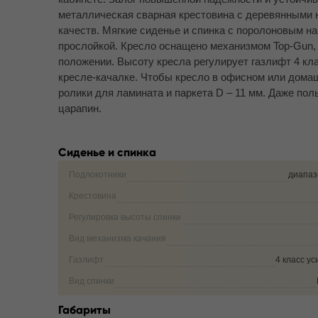
металлическая сварная крестовина с деревянными н
качеств. Мягкие сиденье и спинка с поролоновым 
прослойкой. Кресло оснащено механизмом Top-Gun,
положении. Высоту кресла регулирует газлифт 4 кл
кресле-качалке. Чтобы кресло в офисном или дома
ролики для ламината и паркета D – 11 мм. Даже пол
царапин.
Сиденье и спинка
Подлокотники
диапаз
Крестовина
Регулировка высоты спинки
Вид механизма качания
Газлифт
4 класс у
Вид спинки
Габариты