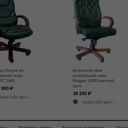
да Лагуна мп
Ботичелли ника
альная кожа
натуральная кожа
АС 2005
Мадрас 2005/светлый
орех
0 900
38 200
adras 2005 двухтоновый глянец
Madras 2005 двухтоновый глянец
веты
Материалы обивки
Контактная информация
Отзыв