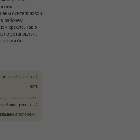
абочих
ищены синтепоновой
 в рабочем
ом кресле, как в
ресло установлены
танутся без
цельный со спинкой
есть
да
нный конструктивный
тикальном положении