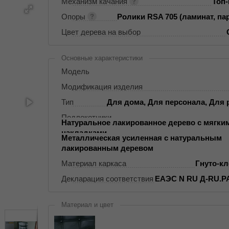
Механизм качания
Топ
Опоры
Ролики RSA 705 (ламинат, пар
Цвет дерева на выбор
Основные характеристики
Модель
Модификация изделия
Тип
Для дома, Для персонала, Для
Подлокотники
Натуральное лакированное дерево с мягки
Накладки на подлокотники
накладками
Металлическая усиленная с натуральным
Крестовина
лакированным деревом
Материал каркаса
Гнуто-к
Декларация соответствия
ЕАЭС N RU Д-RU.РА
Материал и цвет