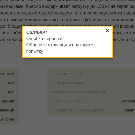
акладками. Кресло выдерживает нагрузку до 150 кг, не теряя р
наполнителем для большей воздухо- и теплопроницаемости защ
 который регулирует жесткость и может фиксировать положение
асс. Мощная стальная пружина позволяет раскачиваться в офисн
ОШИБКА!
шнем кабинете не причинило вреда напольным покрытиям, на к
Ошибка сервера!
ы с классом покрытия ниже 32 сохранят привлекательность и ос
Обновите страницу и повторите
попытку
он 10 см
Тип подголовника
нет
Поддержка спины
нет
Регулировка жесткости качания
Top-Gun
Поясничный упор
встрое
силенный
Фиксация угла наклона кресла
в вер
Высокая