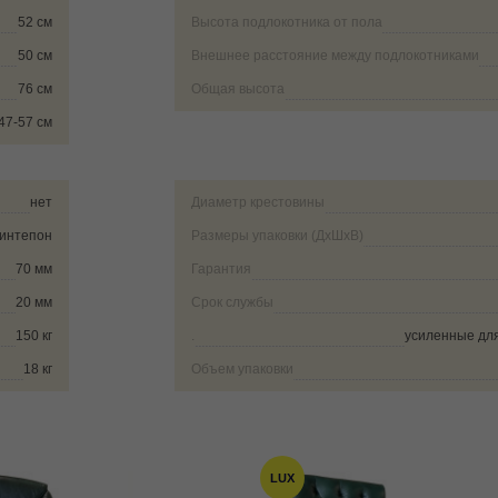
52 см
Высота подлокотника от пола
50 см
Внешнее расстояние между подлокотниками
76 см
Общая высота
47-57 см
нет
Диаметр крестовины
синтепон
Размеры упаковки (ДxШxВ)
70 мм
Гарантия
20 мм
Срок службы
150 кг
.
усиленные для
18 кг
Объем упаковки
LUX