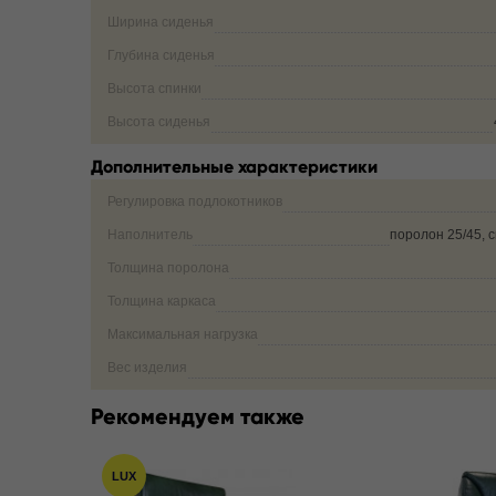
Ширина сиденья
Глубина сиденья
Высота спинки
Высота сиденья
Дополнительные характеристики
Регулировка подлокотников
Наполнитель
поролон 25/45, 
Толщина поролона
Толщина каркаса
Максимальная нагрузка
Вес изделия
Рекомендуем также
LUX