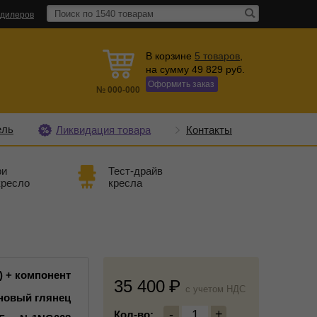
 дилеров
В корзине
5
товаров
,
на сумму
49 829
руб.
Оформить заказ
№
000-000
ель
Ликвидация товара
Контакты
ри
Тест-драйв
кресло
кресла
) + компонент
35 400
c учетом НДС
оновый глянец
-
1
+
Кол-во: