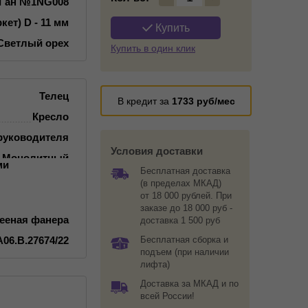
-Ган №1NG008
кет) D - 11 мм
Купить
Светлый орех
Купить в один клик
Телец
В кредит за
1733
руб/мес
Кресло
 руководителя
Условия доставки
Монолитный
ми
Бесплатная доставка
(в пределах МКАД)
от 18 000 рублей. При
заказе до 18 000 руб -
лееная фанера
доставка 1 500 руб
06.В.27674/22
Бесплатная сборка и
подъем (при наличии
лифта)
Доставка за МКАД и по
всей России!