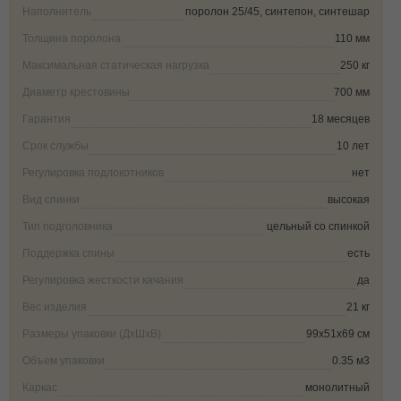
Наполнитель
поролон 25/45, синтепон, синтешар
Толщина поролона
110 мм
Максимальная статическая нагрузка
250 кг
Диаметр крестовины
700 мм
Гарантия
18 месяцев
Срок службы
10 лет
Регулировка подлокотников
нет
Вид спинки
высокая
Тип подголовника
цельный со спинкой
Поддержка спины
есть
Регулировка жесткости качания
да
Вес изделия
21 кг
Размеры упаковки (ДxШxВ)
99х51х69 см
Объем упаковки
0.35 м3
Каркас
монолитный