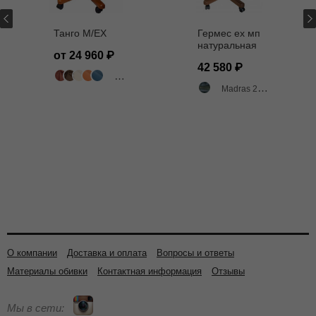
Танго M/EX
Гермес ех мп
натуральная
от 24 960
кожа МАДРАС
42 580
2005
318 цветов
Madras 2005 двухтоновый глянец
О компании
Доставка и оплата
Вопросы и ответы
Материалы обивки
Контактная информация
Отзывы
Мы в сети: