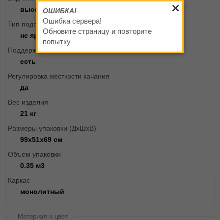
высокая
ОШИБКА!
Ошибка сервера!
Тип подголовника
Обновите страницу и повторите
не ярко выраженный
попытку
Поддержка спины
есть
Регулировка жесткости качания
да
Вес изделия
21 кг
Размеры упаковки (ДxШxВ)
99х51х69 см
Объем упаковки
0.35 м3
Каркас
монолитный
Материал и цвет