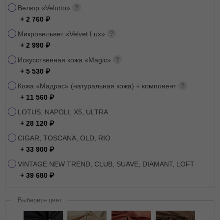
Велюр «Velutto»
+ 2 760
Микровельвет «Velvet Lux»
+ 2 990
Искусственная кожа «Magic»
+ 5 530
Кожа «Мадрас» (натуральная кожа) + компонент
+ 11 560
LOTUS, NAPOLI, X5, ULTRA
+ 28 120
CIGAR, TOSCANA, OLD, RIO
+ 33 900
VINTAGE NEW TREND, CLUB, SUAVE, DIAMANT, LOFT
+ 39 680
Выберите цвет