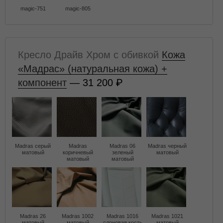
magic-751
magic-805
Кресло Драйв Хром с обивкой
Кожа
«Мадрас» (натуральная кожа) +
компонент
— 31 200
Madras серый
Madras
Madras 06
Madras черный
матовый
коричневый
зеленый
матовый
матовый
матовый
Madras 26
Madras 1002
Madras 1016
Madras 1021
матовый
матовый
слоновая кость
матовый