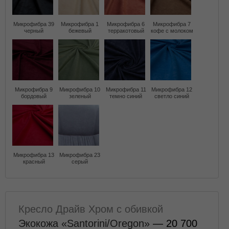
Микрофибра 39
Микрофибра 1
Микрофибра 6
Микрофибра 7
черный
бежевый
терракотовый
кофе с молоком
Микрофибра 9
Микрофибра 10
Микрофибра 11
Микрофибра 12
бордовый
зеленый
темно синий
светло синий
Микрофибра 13
Микрофибра 23
красный
серый
Кресло Драйв Хром с обивкой
Экокожа «Santorini/Oregon»
— 20 700