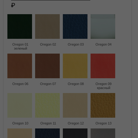
Oregon 01
Oregon 02
Oregon 03
Oregon 04
зеленый
Oregon 06
Oregon 07
Oregon 08
Oregon 09
красный
Oregon 10
Oregon 11
Oregon 12
Oregon 13