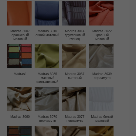
Madras 3007
Madras 3010
Madras 3014
Madras 3022
оранжевый
синий матовый
двухтоновый
красный
матовый
глянец
матовый
Madras1
Madras 3035
Madras 3037
Madras 3039
матовый
матовый
перламутр
фисташковый
Madras 3060
Madras 3070
Madras 3077
Madras белый
перламутр
перламутр
матовый