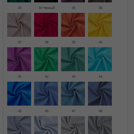
33
34 Черный
35
36
37
38
39
40
41
42
43
44
45
46
47
48