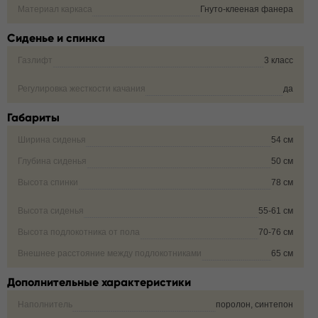
Материал каркаса
Гнуто-клееная фанера
Сиденье и спинка
Газлифт
3 класс
Регулировка жесткости качания
да
Габариты
Ширина сиденья
54 см
Глубина сиденья
50 см
Высота спинки
78 см
Высота сиденья
55-61 см
Высота подлокотника от пола
70-76 см
Внешнее расстояние между подлокотниками
65 см
Дополнительные характеристики
Наполнитель
поролон, синтепон