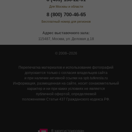
Для Москвы и области
8 (800) 700-46-65
Бесплатный номер для регионов
Адрес выставочного зала:
115487, Москва, ул. Деловая д.18
© 2008–2026
Перепечатка материалов и использование фотографий
допускается только с согласия владельцев сайта
и при наличии активной ссылки на spb.tutkresla.ru
Информация, размещенная на сайте, носит ознакомительный
характер и ни при каких условиях не является
публичной офертой, определяемой
положениями Статьи 437 Гражданского кодекса РФ.