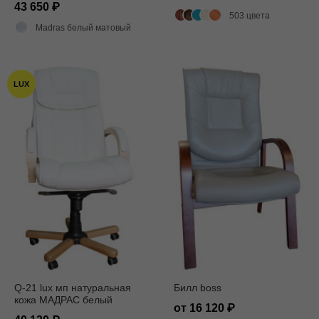
43 650
503 цвета
Madras белый матовый
LUX
Q-21 lux мп натуральная
Билл boss
кожа МАДРАС белый
от 16 120