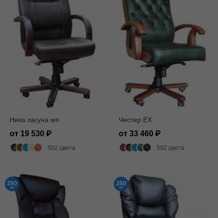
Ника лагуна мп
Честер EX
от 19 530
от 33 460
502 цвета
502 цвета