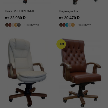
Ника M/LUX/EX/MP
Надежда lux
от 23 980
от 20 470
318 цветов
503 цвета
LUX