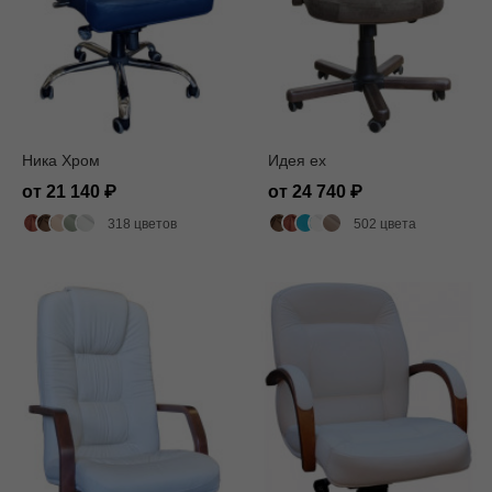
Ника Хром
Идея ех
от 21 140
от 24 740
318 цветов
502 цвета