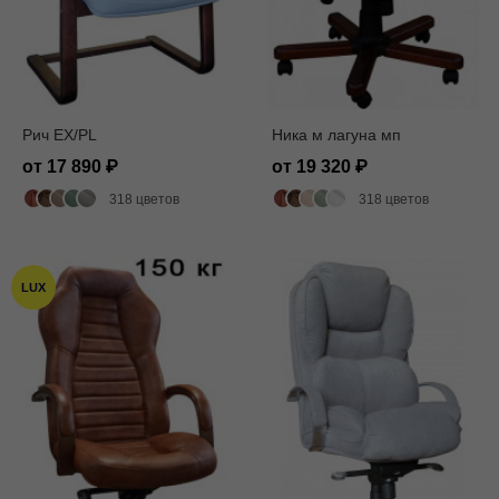
Рич EX/PL
Ника м лагуна мп
от 17 890
от 19 320
318 цветов
318 цветов
LUX