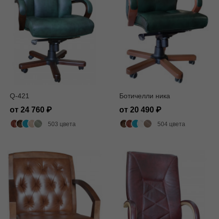
Q-421
Ботичелли ника
от 24 760
от 20 490
503 цвета
504 цвета