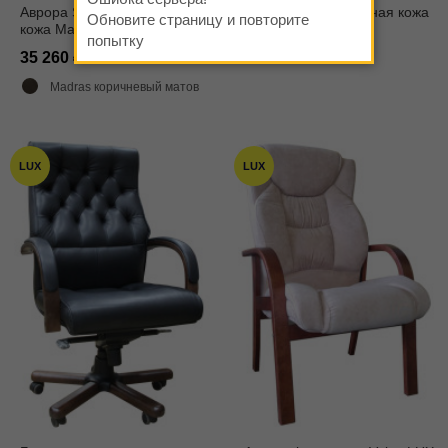
Аврора Silver натуральная
Q-15 ех искусственная кожа
Обновите страницу и повторите
кожа Мадрас Mokka
NAPPA черная
попытку
35 260
24 890
Madras коричневый матовый
LUX
LUX