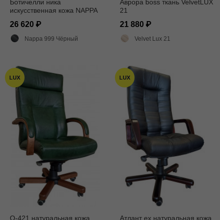
Ботичелли ника
Аврора boss ткань VelvetLUX
искусственная кожа NAPPA
21
черная
26 620
21 880
Nappa 999 Чёрный
Velvet Lux 21
LUX
LUX
Q-421 натуральная кожа
Атлант ех натуральная кожа