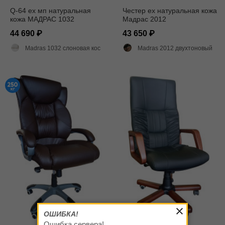
Q-64 ех мп натуральная
Честер ех натуральная кожа
кожа МАДРАС 1032
Мадрас 2012
44 690
43 650
Madras 1032 слоновая кость матовый
Madras 2012 двухтоновый глянец
ОШИБКА!
Ошибка сервера!