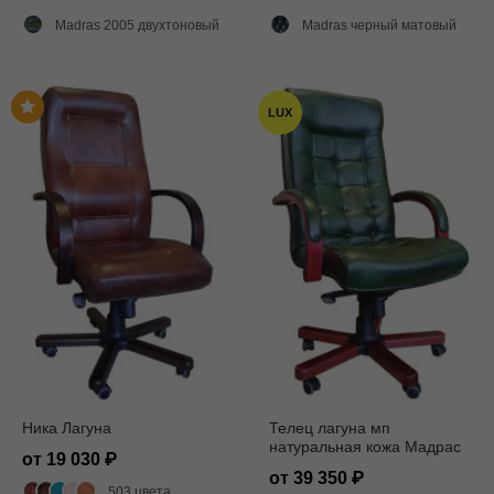
Madras 2005 двухтоновый глянец
Madras черный матовый
LUX
Ника Лагуна
Телец лагуна мп
натуральная кожа Мадрас
от 19 030
2005/Мультиблок
от 39 350
503 цвета