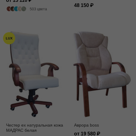
от 15 110
Mokka
48 150
503 цвета
LUX
Честер ех натуральная кожа
Аврора boss
МАДРАС белая
от 19 580