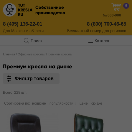
5
Собственное
производство
№
000-000
8 (495) 136-22-01
8 (800) 700-46-65
Для Москвы и области
Бесплатный
номер
для регионов
Поиск
Каталог
Главная
/
Офисные кресла
/
Премиум кресла
Премиум кресла на диске
Фильтр товаров
Всего: 228 шт.
Сортировка по:
новизне
популярности ↓
цене
скидке