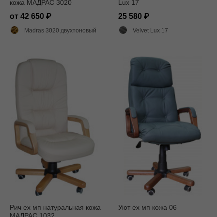
кожа МАДРАС 3020
Lux 17
от 42 650
25 580
Madras 3020 двухтоновый глянец
Velvet Lux 17
Рич ех мп натуральная кожа
Уют ех мп кожа 06
МАДРАС 1032