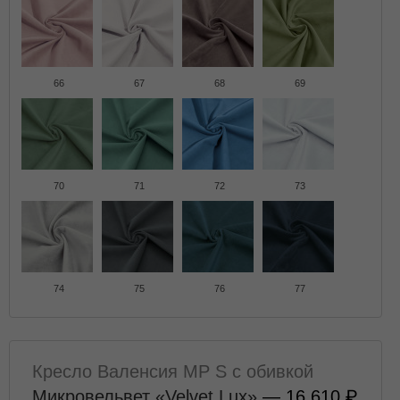
66
67
68
69
70
71
72
73
74
75
76
77
Кресло Валенсия MP S с обивкой
Микровельвет «Velvet Lux»
— 16 610