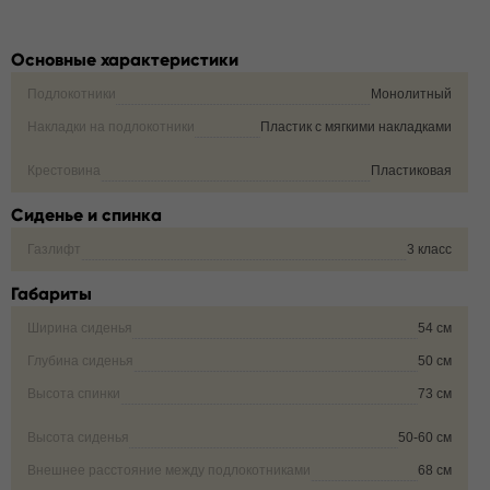
Основные характеристики
Подлокотники
Монолитный
Накладки на подлокотники
Пластик с мягкими накладками
Крестовина
Пластиковая
Сиденье и спинка
Газлифт
3 класс
Габариты
Ширина сиденья
54 см
Глубина сиденья
50 см
Высота спинки
73 см
Высота сиденья
50-60 см
Внешнее расстояние между подлокотниками
68 см