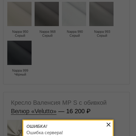
Nappa 950
Nappa 968
Nappa 990
Nappa 993
Серый
Серый
Серый
Серый
Nappa 999
Чёрный
Кресло Валенсия MP S с обивкой
Велюр «Velutto»
— 16 200
ОШИБКА!
Ошибка сервера!