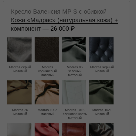
Кресло Валенсия MP S с обивкой
Кожа «Мадрас» (натуральная кожа) +
компонент
— 26 000
Madras серый
Madras
Madras 06
Madras черный
матовый
коричневый
зеленый
матовый
матовый
матовый
Madras 26
Madras 1002
Madras 1016
Madras 1021
матовый
матовый
слоновая кость
матовый
матовый