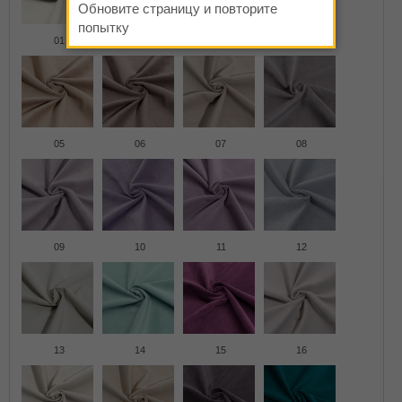
Обновите страницу и повторите
попытку
01
02
03
04
05
06
07
08
09
10
11
12
13
14
15
16