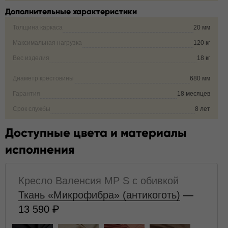
Дополнительные характеристики
Толщина каркаса
20 мм
Максимальная нагрузка
120 кг
Вес изделия
18 кг
Диаметр крестовины
680 мм
Гарантия
18 месяцев
Срок службы
8 лет
Доступные цвета и материалы
исполнения
Кресло Валенсия MP S с обивкой
Ткань «Микрофибра» (антикоготь)
—
13 590