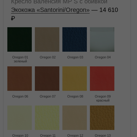
Кресло Валенсия MP S с обивкой
Экокожа «Santorini/Oregon»
— 14 610
Oregon 01
Oregon 02
Oregon 03
Oregon 04
зеленый
Oregon 06
Oregon 07
Oregon 08
Oregon 09
красный
Oregon 10
Oregon 11
Oregon 12
Oregon 13