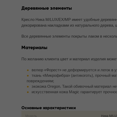
Деревянные элементы
Кресло Ника M/LUX/EX/MP имеет удобные деревянны
декорирована накладками из натурального дерева, 
Все деревянные элементы покрыты лаком в несколь
Материалы
По желанию клиента цвет и материал изделия може
велюр «Форест» не деформируется и легок в у
ткань «Микрофибра» (антикоготь), прочный м
повреждениям;
экокожа Oregon. Такой обивочный материал не
искусственная кожа Magic гарантирует прочно
Основные характеристики
Модель
Ника M/LU