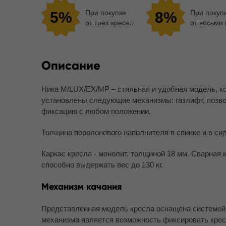
При покупке
При покуп
5%
8%
от трех кресел
от восьми
Описание
Ника M/LUX/EX/MP – стильная и удобная модель, к
установлены следующие механизмы: газлифт, позвол
фиксацию с любом положении.
Толщина поролонового наполнителя в спинке и в си
Каркас кресла - монолит, толщиной 18 мм. Сварная 
способно выдержать вес до 130 кг.
Механизм качания
Представленная модель кресла оснащена системой к
механизма является возможность фиксировать крес