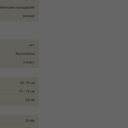
евянными накладками
ролики
нет
Мультиблок
3 класс
49, 55 см
70 - 76 см
69 см
18 мм