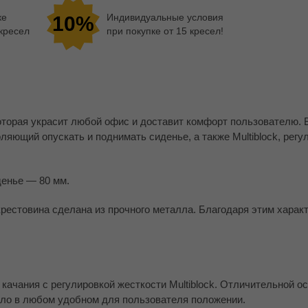
ке
Индивидуальные условия
10%
 кресел
при покупке от 15 кресел!
оторая украсит любой офис и доставит комфорт пользователю. 
яющий опускать и поднимать сиденье, а также Multiblock, рег
денье — 80 мм.
крестовина сделана из прочного металла. Благодаря этим харак
ачания с регулировкой жесткости Multiblock. Отличительной о
ло в любом удобном для пользователя положении.