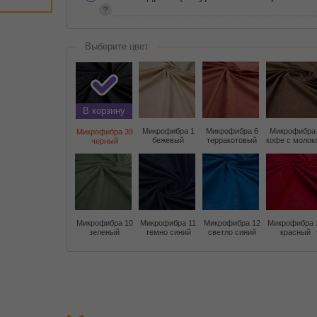
Выберите цвет
В корзину
Микрофибра 1
Микрофибра 6
Микрофибра
Микрофибра 39
бежевый
терракотовый
кофе с молок
черный
Микрофибра 10
Микрофибра 11
Микрофибра 12
Микрофибра 
зеленый
темно синий
светло синий
красный