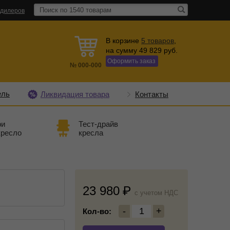
 дилеров
В корзине
5
товаров
,
на сумму
49 829
руб.
Оформить заказ
№
000-000
ель
Ликвидация товара
Контакты
ри
Тест-драйв
кресло
кресла
23 980
c учетом НДС
-
1
+
Кол-во: