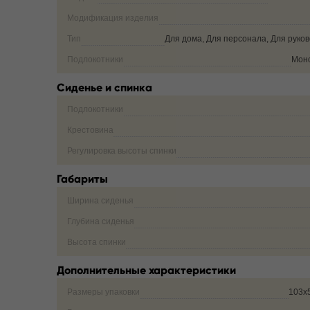
Модификация изделия
Тип
Для дома, Для персонала, Для руко
Подлокотники
Мон
Сиденье и спинка
Подлокотники
Крестовина
Регулировка высоты спинки
Габариты
Ширина сиденья
Глубина сиденья
Высота спинки
Дополнительные характеристики
Размеры упаковки
103х