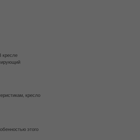
В кресле
улирующий
теристикам, кресло
собенностью этого