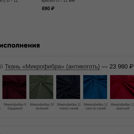
ет) D - 11
кресел D - 11 мм
690
 исполнения
ой
Ткань «Микрофибра» (антикоготь)
— 23 980
Микрофибра 9
Микрофибра 10
Микрофибра 11
Микрофибра 12
Микрофибра 1
м
бордовый
зеленый
темно синий
светло синий
красный