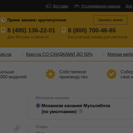
Доставка
Отслеживание заказов
Для
Прием заказов:
круглосуточно
Заказать звонок
8 (495) 136-22-01
8 (800) 700-46-65
Для Москвы и области
Бесплатный
номер
для регионов
ресла
Кресла СО СКИДКАМИ ДО 50%
Мягкая меб
Больше
Собственное
Собе
1000 моделей
производство
свое 
Механизм качания
Механизм качания Мультиблок
(по умолчанию)
Опоры