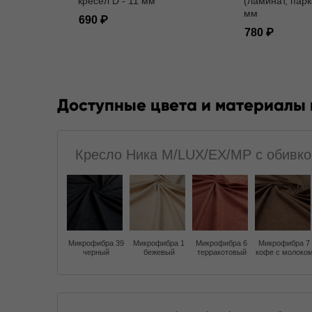
кресел D - 11 мм
(ламинат, парк
мм
690
780
Доступные цвета и материалы
Кресло Ника M/LUX/EX/MP с обивк
Микрофибра 39
Микрофибра 1
Микрофибра 6
Микрофибра 7
черный
бежевый
терракотовый
кофе с молоко