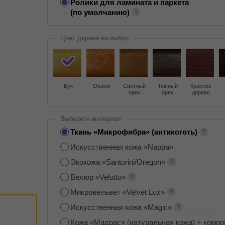
Ролики для ламината и паркета
(по умолчанию)
Цвет дерева на выбор
Бук
Оранж
Светлый
Темный
Красное
орех
орех
дерево
Выберите материал
Ткань «Микрофибра» (антикоготь)
Искусственная кожа «Nappa»
Экокожа «Santorini/Oregon»
Велюр «Velutto»
Микровельвет «Velvet Lux»
Искусственная кожа «Magic»
Кожа «Мадрас» (натуральная кожа) + компо