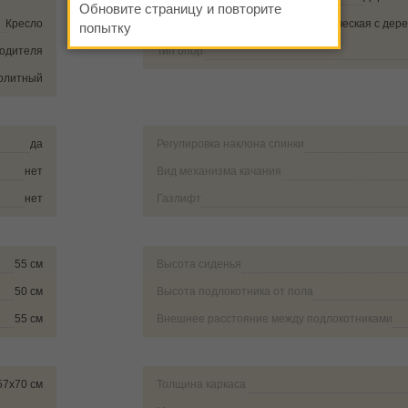
Обновите страницу и повторите
Кресло
Крестовина
Металлическая с дер
попытку
водителя
Тип опор
олитный
да
Регулировка наклона спинки
нет
Вид механизма качания
нет
Газлифт
55 см
Высота сиденья
50 см
Высота подлокотника от пола
55 см
Внешнее расстояние между подлокотниками
57х70 см
Толщина каркаса