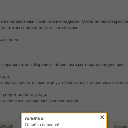
е подлокотники с мягкими накладками. Металлическая кресто
цвет которых определяется заказчиком.
ко слоев.
т варьироваться. Варианты обивочного материала следующие:
ходе;
атериал отличается высокой устойчивостью к царапинам и мелк
 требует особого ухода;
сть обивки и совершенный внешний вид.
ОШИБКА!
Ошибка сервера!
X/EX/MP
Накладки на подлокотники
Дерево 