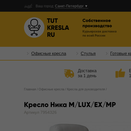
Ваш город:
Санкт-Петербург ▼
Собственное
производство
Курьерская доставка
по всей России
Офисные кресла
Стулья
Готовые к
Доставка
за 1 день
Главная
/
Офисные кресла
/
Кресла для руководителя
/
Кресло Ника M/LUX/EX/MP
Артикул 7954326