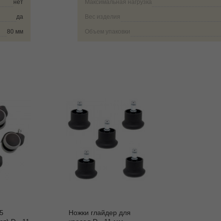
нет
Максимальная нагрузка
да
Вес изделия
80 мм
Объем упаковки
5
Ножки глайдер для