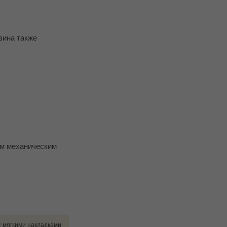
вина также
им механическим
с мягкими накладками