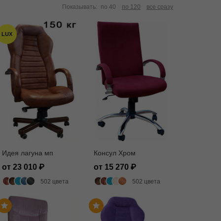
Показывать:
по 40
по 120
все сразу
LUX
Идея лагуна мп
Консул Хром
от 23 010
от 15 270
502 цвета
502 цвета