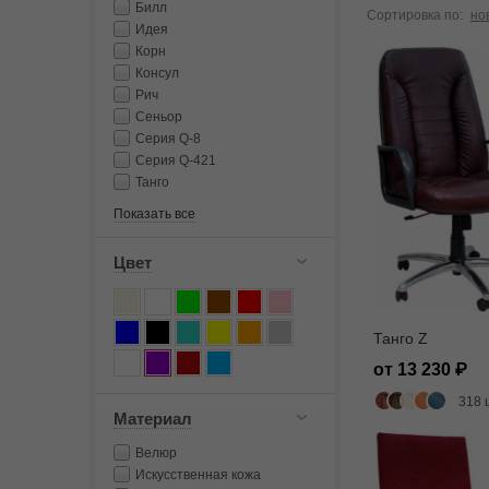
Билл
Сортировка по:
но
Идея
Корн
Консул
Рич
Сеньор
Серия Q-8
Серия Q-421
Танго
Показать все
Цвет
Танго Z
от 13 230
318 
Материал
Велюр
Искусственная кожа