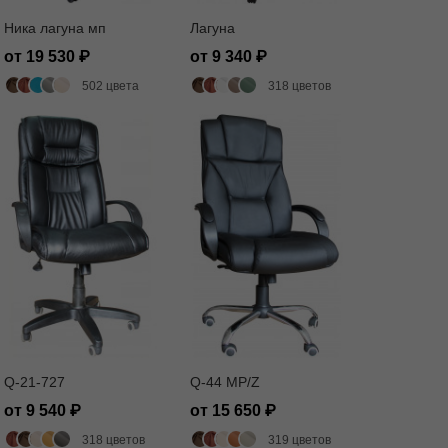
Ника лагуна мп
Лагуна
от 19 530
от 9 340
502 цвета
318 цветов
Q-21-727
Q-44 MP/Z
от 9 540
от 15 650
318 цветов
319 цветов