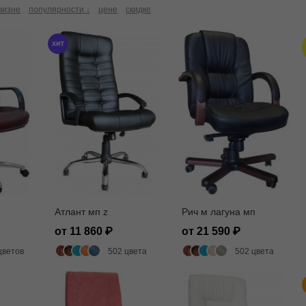
визне
популярности ↓
цене
скидке
Атлант мп z
Рич м лагуна мп
от 11 860
от 21 590
цветов
502 цвета
502 цвета