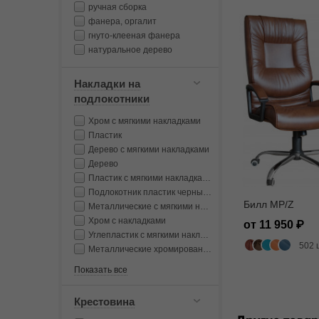
ручная сборка
фанера, оргалит
гнуто-клееная фанера
натуральное дерево
Накладки на
подлокотники
Хром с мягкими накладками
Пластик
Дерево с мягкими накладками
Дерево
Пластик с мягкими накладками
Подлокотник пластик черный с мягкой накладкой
Билл MP/Z
Металлические с мягкими накладками
Хром с накладками
от 11 950
Углепластик с мягкими накладками
502 
Металлические хромированные с мягкими накладками
Показать все
Крестовина