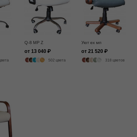
Q-8 MP Z
Уют ех мп
от 13 040
от 21 520
цвета
502 цвета
318 цветов