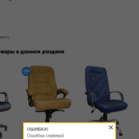
цвета
овары в данном разделе
ОШИБКА!
Ошибка сервера!