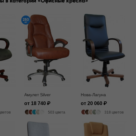
ы в категории
Офисные кресла
Амулет Silver
Нова-Лагуна
от 18 740
от 20 060
цветов
503 цвета
318 цветов