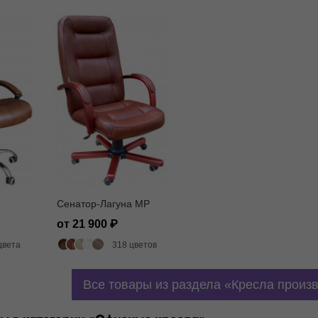
Сенатор-Лагуна MP
от 21 900
цвета
318 цветов
Все товары из раздела
Кресла произ