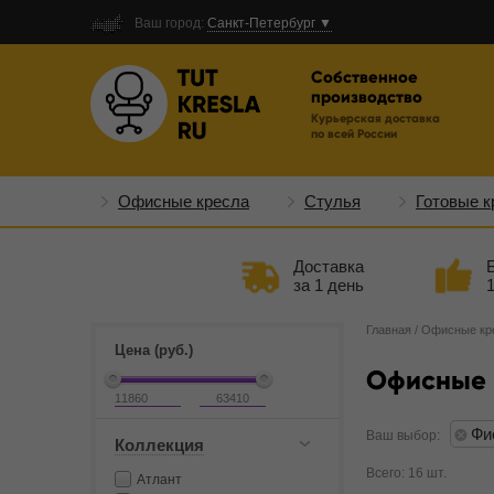
Ваш город:
Санкт-Петербург ▼
Собственное
производство
Курьерская доставка
по всей России
Офисные кресла
Стулья
Готовые к
Доставка
за 1 день
Главная
/
Офисные кр
Цена (руб.)
Офисные 
Фи
Ваш выбор:
Коллекция
Всего: 16 шт.
Атлант