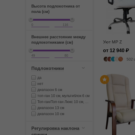
Высота подлокотника от
пола (см)
Внешнее расстояние между
Уют MP Z
подлокотниками (см)
от 12 940
502 
Подлокотники
да
нет
диапазон 6 см
топ-ган 10 см, мультиблок 6 см
Топ-ган/Топ-ган Люкс 10 см, Мультиблок 6 см
диапазон 13 см
диапазон 10 см
Регулировка наклона
спинки