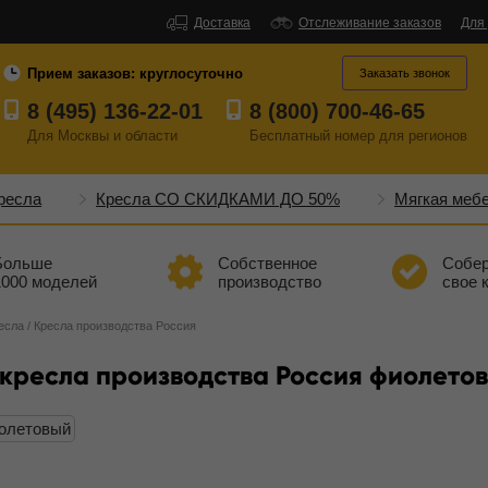
Доставка
Отслеживание заказов
Для
Прием заказов:
круглосуточно
Заказать звонок
8 (495) 136-22-01
8 (800) 700-46-65
Для Москвы и области
Бесплатный
номер
для регионов
ресла
Кресла СО СКИДКАМИ ДО 50%
Мягкая меб
Больше
Собственное
Собе
1000 моделей
производство
свое 
есла
/
Кресла производства Россия
кресла производства Россия фиолетов
олетовый