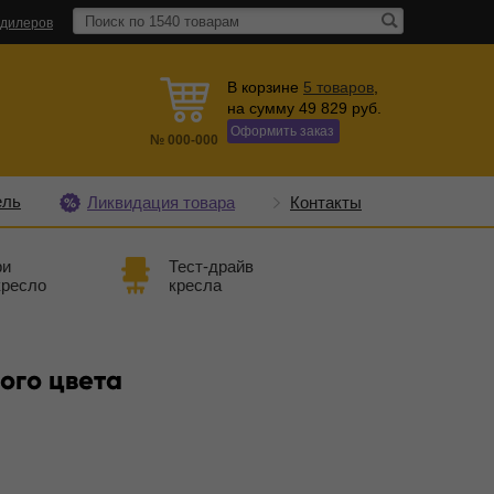
 дилеров
В корзине
5
товаров
,
на сумму
49 829
руб.
Оформить заказ
№
000-000
ель
Ликвидация товара
Контакты
ри
Тест-драйв
кресло
кресла
ого цвета