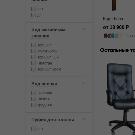
нет
да
Корн boss
от 18 900
Вид механизма
качания
503 
Top-Gun
Остальные т
Мультиблок
Top-Gun Lux
Пиастра
Top-Gun хром
Вид спинки
Высокая
Низкая
средняя
Пуфик для головы
нет