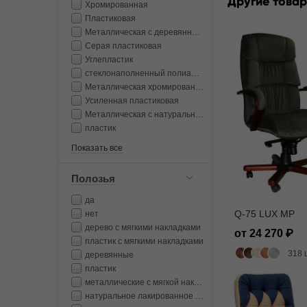
Другие товар
Хромированная
Пластиковая
Металлическая с деревянными накладками
Серая пластиковая
Углепластик
стеклонаполненный полиамид
Металлическая хромированная
Усиленная пластиковая
Металлическая с натуральным лакированным деревом
пластик
Показать все
Полозья
да
Q-75 LUX MP
нет
дерево с мягкими накладками
от 24 270
пластик с мягкими накладками
318 
деревянные
пластик
металлические с мягкой накладкой
натуральное лакированное дерево