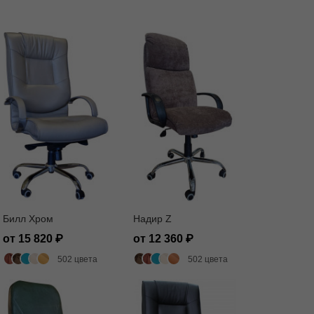
Билл Хром
Надир Z
от 15 820
от 12 360
502 цвета
502 цвета