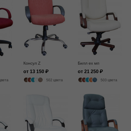
Консул Z
Билл ех мп
от 13 150
от 21 250
цвета
502 цвета
503 цвета