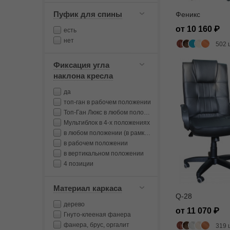
Пуфик для спины
Феникс
от 10 160
есть
нет
502 
Фиксация угла
наклона кресла
да
топ-ган в рабочем положении
Топ-Ган Люкс в любом положении
Мультиблок в 4-х положениях
в любом положении (в рамках диапазона качания)
в рабочем положении
в вертикальном положении
4 позиции
Материал каркаса
Q-28
дерево
от 11 070
Гнуто-клееная фанера
фанера, брус, оргалит
319 