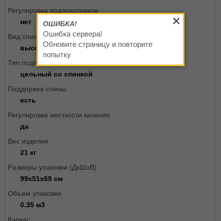
Регулировка подлокотников
нет
ОШИБКА!
Ошибка сервера!
Вид спинки
Обновите страницу и повторите
высокая
попытку
Тип подголовника
цельный со спинкой
Поддержка спины
есть
Регулировка жесткости качания
да
Вес изделия
21 кг
Размеры упаковки (ДxШxВ)
99х51х69 см
Объем упаковки
0.35 м3
Каркас