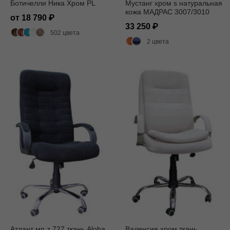
Ботичелли Ника Хром PL
Мустанг хром s натуральная
кожа МАДРАС 3007/3010
от 18 790
33 250
502 цвета
2 цвета
Атлант мп z 727 ткань Aloba
Валенсия хром ткань