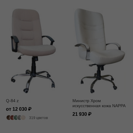
Q-84 z
Министр Хром
искусственная кожа NAPPA
от 12 030
белая
21 930
319 цветов