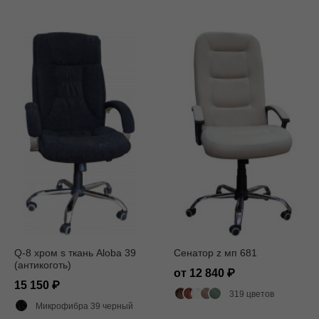
Q-8 хром s ткань Aloba 39
Сенатор z мп 681
(антикоготь)
от 12 840
15 150
319 цветов
Микрофибра 39 черный