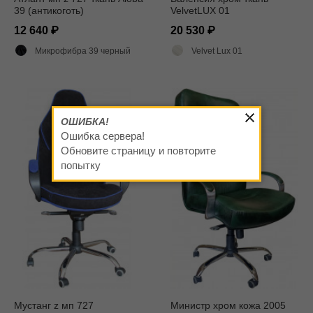
39 (антикоготь)
VelvetLUX 01
12 640
20 530
Микрофибра 39 черный
Velvet Lux 01
ОШИБКА!
Ошибка сервера!
Обновите страницу и повторите
попытку
Мустанг z мп 727
Министр хром кожа 2005