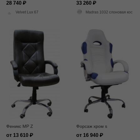
28 740
33 260
Velvet Lux 67
Madras 1032 слоновая кость матовый
Феникс MP Z
Форсаж хром s
от 13 610
от 16 940