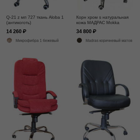
Q-21 z мп 727 ткань Aloba 1
Корн хром s натуральная
(антикоготь)
кожа МАДРАС Mokka
14 260
34 800
Микрофибра 1 бежевый
Madras коричневый матовый