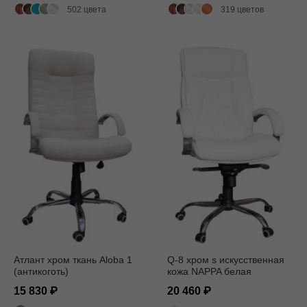
502 цвета
319 цветов
Атлант хром ткань Aloba 1
Q-8 хром s искусственная
(антикоготь)
кожа NAPPA белая
15 830
20 460