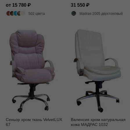
от 15 780
31 550
502 цвета
Madras 2005 двухтоновый глянец
Сеньор хром ткань VelvetLUX
Валенсия хром натуральная
67
кожа МАДРАС 1032