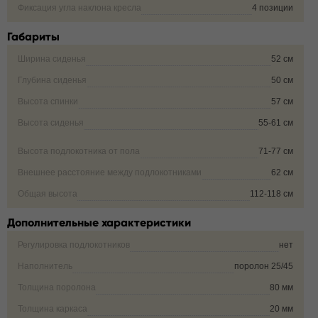
Фиксация угла наклона кресла
4 позиции
Габариты
Ширина сиденья
52 см
Глубина сиденья
50 см
Высота спинки
57 см
Высота сиденья
55-61 см
Высота подлокотника от пола
71-77 см
Внешнее расстояние между подлокотниками
62 см
Общая высота
112-118 см
Дополнительные характеристики
Регулировка подлокотников
нет
Наполнитель
поролон 25/45
Толщина поролона
80 мм
Толщина каркаса
20 мм