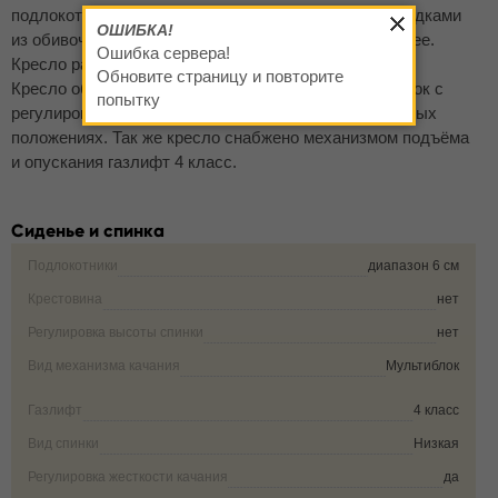
подлокотники эргономичной формы с мягкими накладками
ОШИБКА!
из обивочного материала делают кресло еще удобнее.
Ошибка сервера!
Кресло рассчитано на вес до 140 кг.
Обновите страницу и повторите
Кресло оборудовано механизмом качания мультиблок с
попытку
регулировкой жесткости качания и фиксацией в любых
положениях. Так же кресло снабжено механизмом подъёма
и опускания газлифт 4 класс.
Сиденье и спинка
Подлокотники
диапазон 6 см
Крестовина
нет
Регулировка высоты спинки
нет
Вид механизма качания
Мультиблок
Газлифт
4 класс
Вид спинки
Низкая
Регулировка жесткости качания
да