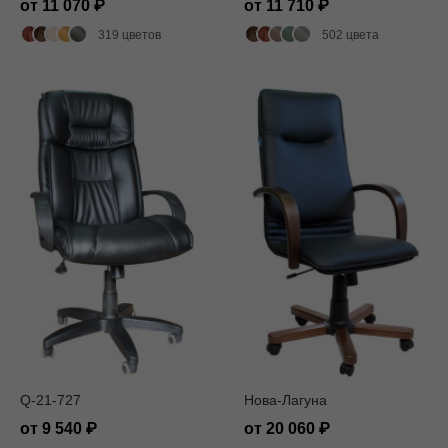
от 11 070
от 11 710
319 цветов
502 цвета
Q-21-727
Нова-Лагуна
от 9 540
от 20 060