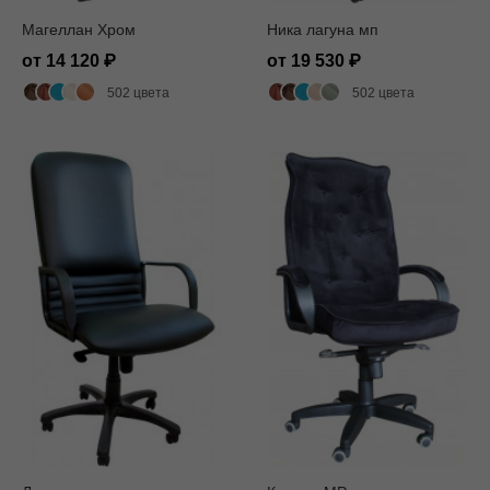
Магеллан Хром
Ника лагуна мп
от 14 120
от 19 530
502 цвета
502 цвета