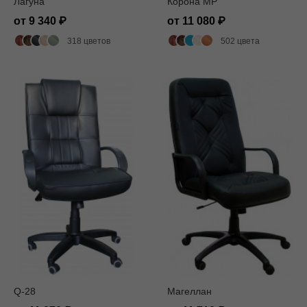
Лагуна
Корона MP
от 9 340
от 11 080
318 цветов
502 цвета
Q-28
Магеллан