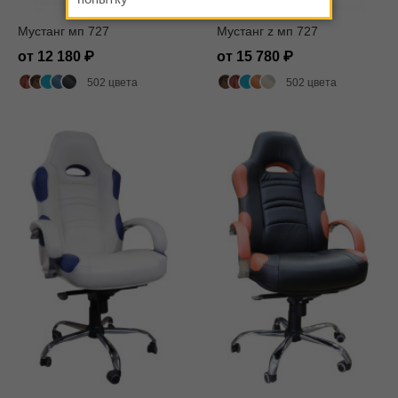
Мустанг мп 727
Мустанг z мп 727
от 12 180
от 15 780
502 цвета
502 цвета