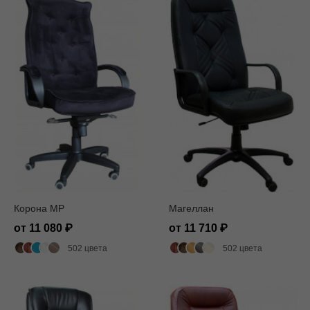
Корона MP
Магеллан
от 11 080
от 11 710
502 цвета
502 цвета