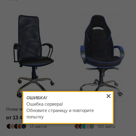
ОШИБКА!
Ошибка сервера!
Оскар мп z
Мустанг z мп 727
Обновите страницу и повторите
попытку
от 13 490
от 15 780
15 цветов
502 цвета