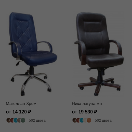
Магеллан Хром
Ника лагуна мп
от 14 120
от 19 530
502 цвета
502 цвета