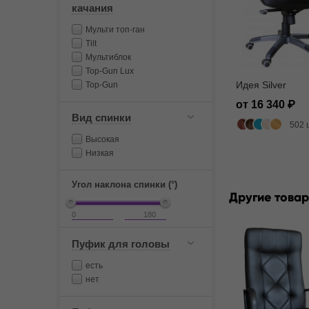
качания
Мульти топ-ган
Tilt
Мультиблок
Top-Gun Lux
Идея Silver
Top-Gun
от 16 340
Вид спинки
502 
Высокая
Низкая
Угол наклона спинки (°)
Другие товар
Пуфик для головы
есть
нет