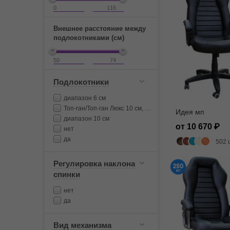
Внешнее расстояние между
подлокотниками (см)
Подлокотники
диапазон 6 см
Топ-ган/Топ-ган Люкс 10 см, Мультиблок 6 см
Идея мп
диапазон 10 см
от 10 670
нет
да
502 
Регулировка наклона
спинки
нет
да
Вид механизма