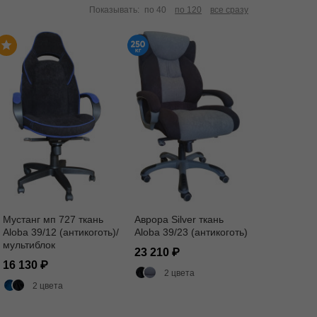
Показывать:
по 40
по 120
все сразу
Мустанг мп 727 ткань
Аврора Silver ткань
Aloba 39/12 (антикоготь)/
Aloba 39/23 (антикоготь)
мультиблок
23 210
16 130
2 цвета
2 цвета