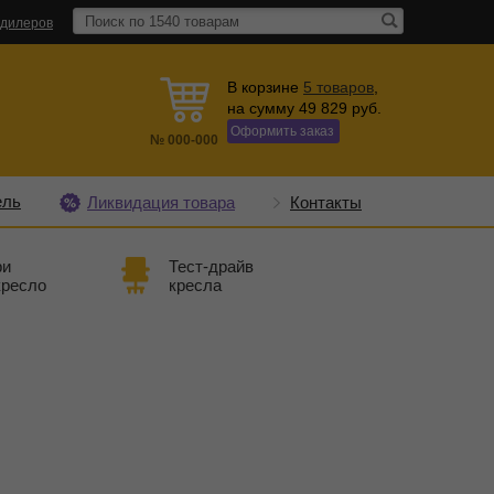
 дилеров
В корзине
5
товаров
,
на сумму
49 829
руб.
Оформить заказ
№
000-000
ель
Ликвидация товара
Контакты
ри
Тест-драйв
кресло
кресла