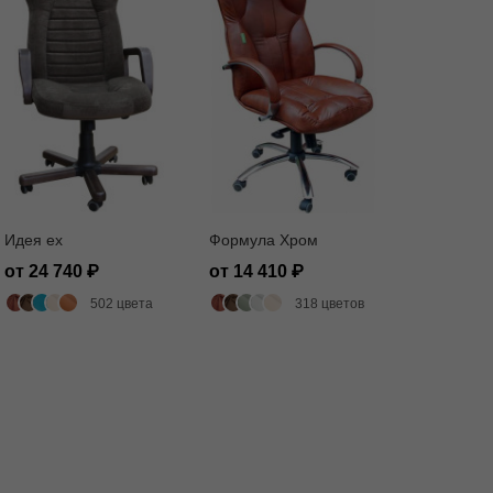
Идея ех
Формула Хром
от 24 740
от 14 410
502 цвета
318 цветов