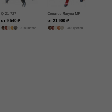
Q-21-727
Сенатор-Лагуна MP
от 9 540
от 21 900
318 цветов
318 цветов