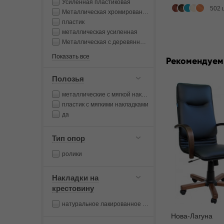
Усиленная пластиковая
502 
Металлическая хромированная
пластик
металлическая усиленная
Металлическая с деревянными накладками
Показать все
Рекомендуем
Полозья
металлические с мягкой накладкой
пластик с мягкими накладками
да
Тип опор
ролики
Накладки на
крестовину
натуральное лакированное дерево
Нова-Лагуна