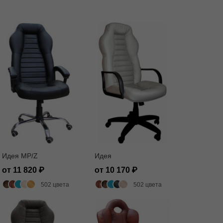
Идея MP/Z
Идея
от 11 820
от 10 170
502 цвета
502 цвета