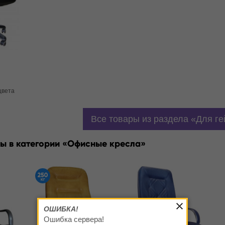
цвета
Все товары из раздела
Для г
ы в категории
Офисные кресла
ОШИБКА!
Ошибка сервера!