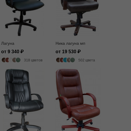
Лагуна
Ника лагуна мп
от 9 340
от 19 530
318 цветов
502 цвета