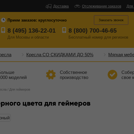
Доставка
Отслеживание заказов
Для
Прием заказов:
круглосуточно
Заказать звонок
8 (495) 136-22-01
8 (800) 700-46-65
Для Москвы и области
Бесплатный
номер
для регионов
ресла
Кресла СО СКИДКАМИ ДО 50%
Мягкая меб
Больше
Собственное
Собе
1000 моделей
производство
свое 
есла
/
Для геймеров
рного цвета для геймеров
рный