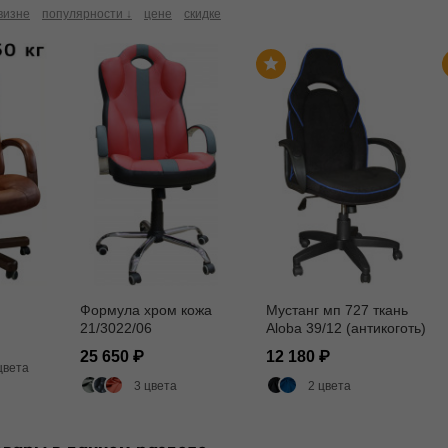
визне
популярности ↓
цене
скидке
Формула хром кожа
Мустанг мп 727 ткань
21/3022/06
Aloba 39/12 (антикоготь)
25 650
12 180
цвета
3 цвета
2 цвета