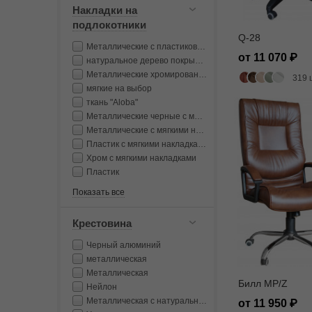
Накладки на
подлокотники
Q-28
Металлические с пластиковыми накладками
от 11 070
натуральное дерево покрытое лаком
Металлические хромированные с мягкими накладками
319 
мягкие на выбор
ткань "Aloba"
Металлические черные с мягкими накладками
Металлические с мягкими накладками
Пластик с мягкими накладками
Хром с мягкими накладками
Пластик
Показать все
Крестовина
Черный алюминий
металлическая
Металлическая
Билл MP/Z
Нейлон
Металлическая с натуральным лакированным деревом
от 11 950