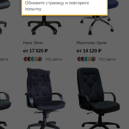
Обновите страницу и повторите
попытку
Ника Silver
Магеллан Хром
от 17 020
от 14 120
цвета
502 цвета
502 цвета