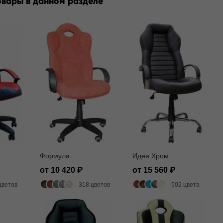
овары в данном разделе
Формула
Идея Хром
от 10 420
от 15 560
цветов
318 цветов
502 цвета