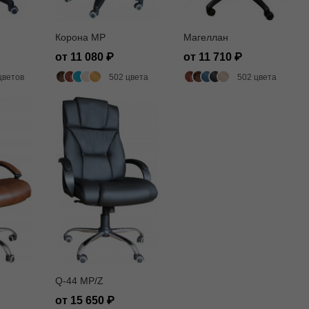
Корона MP
Магеллан
от 11 080
от 11 710
цветов
502 цвета
502 цвета
Q-44 MP/Z
от 15 650