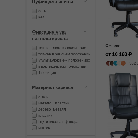
Пуфик для спины
есть
нет
Фиксация угла
наклона кресла
Феникс
Топ-Ган Люкс в любом положении
от 10 160
топ-ган в рабочем положении
Мультиблок в 4-х положениях
502 
в вертикальном положении
4 позиции
Материал каркаса
сталь
металл + пластик
дерево+металл
пластик
Гнуто-клееная фанера
металл