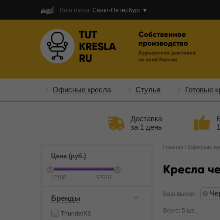
Ваш город:
Санкт-Петербург ▼
Собственное
производство
Курьерская доставка
по всей России
Офисные кресла
Стулья
Готовые к
Доставка
за 1 день
Главная
/
Офисные кр
Цена (руб.)
Кресла че
Че
Ваш выбор:
Бренды
Всего: 5 шт.
ThunderX3