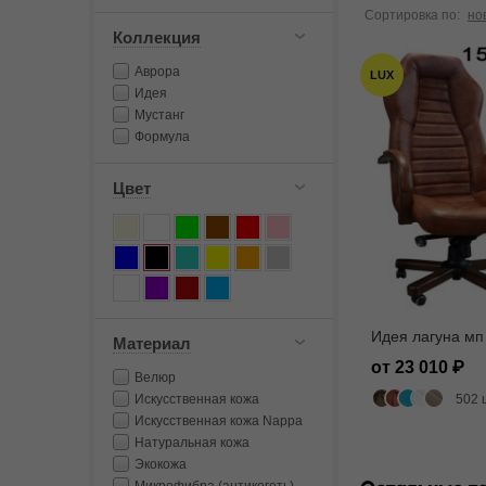
Сортировка по:
но
Коллекция
Аврора
LUX
Идея
Мустанг
Формула
Цвет
Идея лагуна мп
Материал
от 23 010
Велюр
Искусственная кожа
502 
Искусственная кожа Nappa
Натуральная кожа
Экокожа