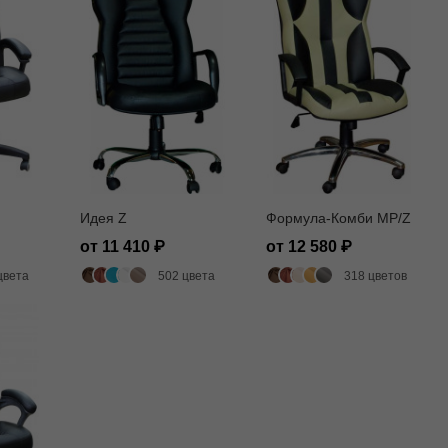
Идея Z
Формула-Комби MP/Z
от 11 410
от 12 580
цвета
502 цвета
318 цветов