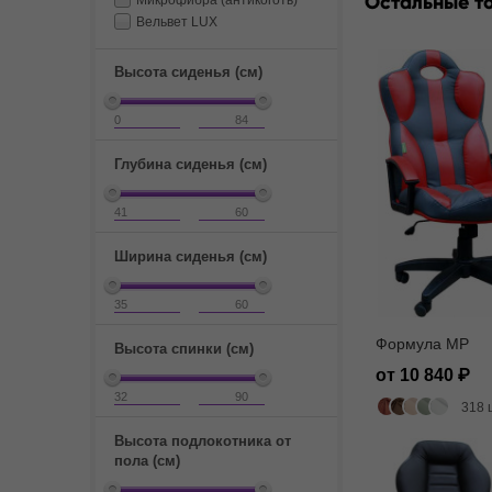
Остальные т
Микрофибра (антикоготь)
Вельвет LUX
Высота сиденья (см)
Глубина сиденья (см)
Ширина сиденья (см)
Формула MP
Высота спинки (см)
от 10 840
318 
Высота подлокотника от
пола (см)