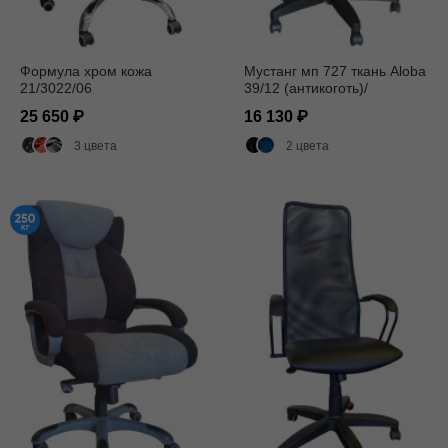
Формула хром кожа
Мустанг мп 727 ткань Aloba
21/3022/06
39/12 (антикоготь)/
мультиблок
25 650
16 130
3 цвета
2 цвета