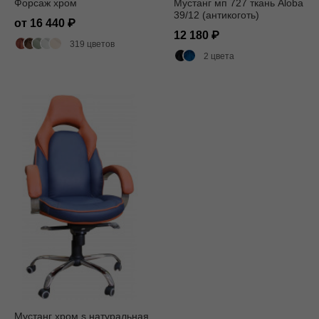
Форсаж хром
Мустанг мп 727 ткань Aloba
39/12 (антикоготь)
от 16 440
12 180
319 цветов
2 цвета
Мустанг хром s натуральная