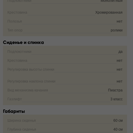
Подлокотники
Монолитный
Крестовина
Хромированная
Полозья
нет
Тип опор
ролики
Сиденье и спинка
Подлокотники
да
Крестовина
нет
Регулировка высоты спинки
нет
Регулировка наклона спинки
нет
Вид механизма качания
Пиастра
Газлифт
3 класс
Габариты
Ширина сиденья
60 см
Глубина сиденья
40 см