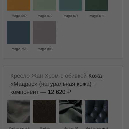
magic-542
magic-670
magic-674
magic-692
magic-751
magic-805
Кресло Жан Хром с обивкой
Кожа
«Мадрас» (натуральная кожа) +
компонент
— 12 620
Madras серый
Madras
Madras 06
Madras черный