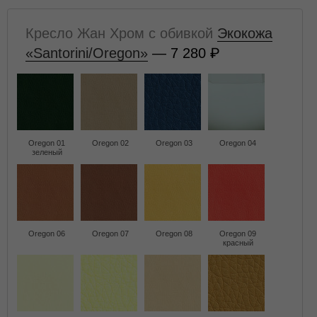
Кресло Жан Хром с обивкой
Экокожа
«Santorini/Oregon»
— 7 280
Oregon 01
Oregon 02
Oregon 03
Oregon 04
зеленый
Oregon 06
Oregon 07
Oregon 08
Oregon 09
красный