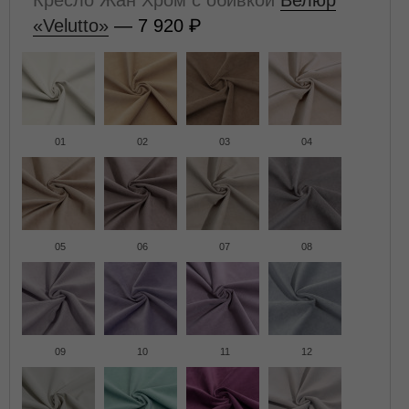
Кресло Жан Хром с обивкой
Велюр
«Velutto»
— 7 920
01
02
03
04
05
06
07
08
09
10
11
12