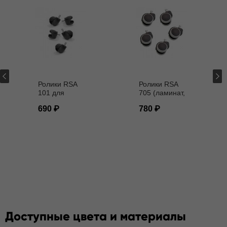
Ролики RSA
Ролики RSA
101 для
705 (ламинат,
кресел D - 11
паркет) D - 11
690
780
мм
мм
Доступные цвета и материалы