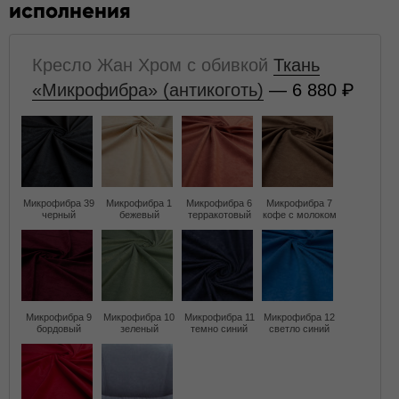
исполнения
Кресло Жан Хром с обивкой
Ткань
«Микрофибра» (антикоготь)
— 6 880
Микрофибра 39
Микрофибра 1
Микрофибра 6
Микрофибра 7
черный
бежевый
терракотовый
кофе с молоком
Микрофибра 9
Микрофибра 10
Микрофибра 11
Микрофибра 12
бордовый
зеленый
темно синий
светло синий