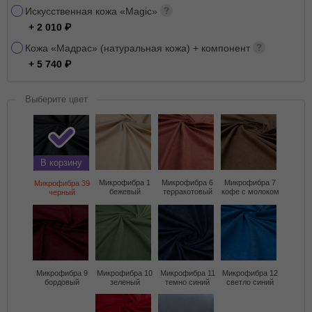
Искусственная кожа «Magic»
+ 2 010
Кожа «Мадрас» (натуральная кожа) + компонент
+ 5 740
Выберите цвет
В корзину
Микрофибра 1
Микрофибра 6
Микрофибра 7
Микрофибра 39
бежевый
терракотовый
кофе с молоком
черный
Микрофибра 9
Микрофибра 10
Микрофибра 11
Микрофибра 12
бордовый
зеленый
темно синий
светло синий