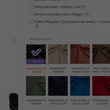
Микровельвет «Velvet Lux»
Искусственная кожа «Magic»
Кожа «Мадрас» (натуральная кожа) + компо
Выберите цвет
В корзину
Микрофибра 1
Микрофибра 6
Микрофибра
Микрофибра 39
бежевый
терракотовый
кофе с молок
черный
Микрофибра 10
Микрофибра 11
Микрофибра 12
Микрофибра 
зеленый
темно синий
светло синий
красный