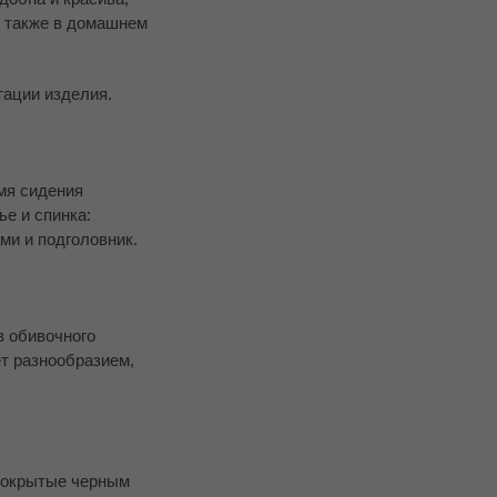
я также в домашнем
тации изделия.
мя сидения
е и спинка:
ми и подголовник.
в обивочного
ет разнообразием,
покрытые черным