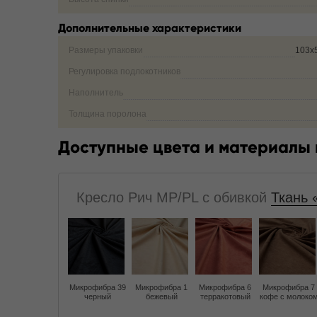
Дополнительные характеристики
Размеры упаковки
103х
Регулировка подлокотников
Наполнитель
Толщина поролона
Доступные цвета и материалы
Кресло Рич MP/PL с обивкой
Ткань 
Микрофибра 39
Микрофибра 1
Микрофибра 6
Микрофибра 7
черный
бежевый
терракотовый
кофе с молоко