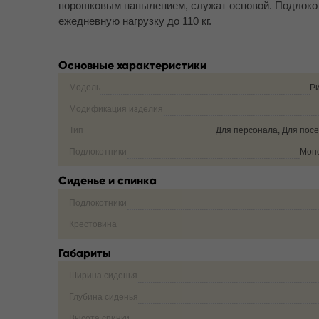
порошковым напылением, служат основой. Подлокот
ежедневную нагрузку до 110 кг.
Основные характеристики
Модель
Ри
Модификация изделия
Тип
Для персонала, Для пос
Подлокотники
Мон
Сиденье и спинка
Подлокотники
Крестовина
Габариты
Ширина сиденья
Глубина сиденья
Высота спинки