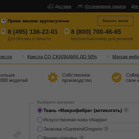
Доставка
Отслеживание заказов
Для
Прием заказов:
круглосуточно
Заказать звонок
8 (495) 136-22-01
8 (800) 700-46-65
Для Москвы и области
Бесплатный
номер
для регионов
ресла
Кресла СО СКИДКАМИ ДО 50%
Мягкая меб
Больше
Собственное
Собе
1000 моделей
производство
свое 
Выберите материал
Ткань «Микрофибра» (антикоготь)
Искусственная кожа «Nappa»
Экокожа «Santorini/Oregon»
Велюр «Velutto»