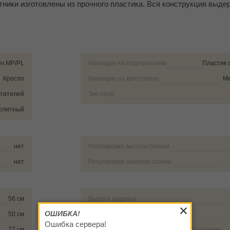
ники изготовлены из прочного пластика. Вся конструкция выде
ч MP/PL
Накладки на подлокотники
Пластик 
Кресло
Накладки на крестовину
Ме
етителей
Тип опор
олитный
нет
Регулировка высоты спинки
нет
Регулировка наклона спинки
56 см
Высота сиденья
ОШИБКА!
50 см
Высота подлокотника от пола
Ошибка сервера!
77 см
Внешнее расстояние между подлокотниками