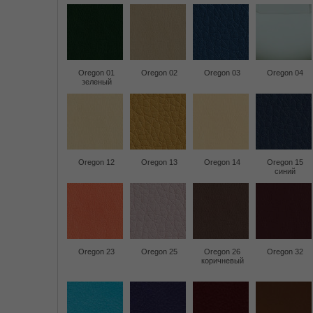
Oregon 01
Oregon 02
Oregon 03
Oregon 04
зеленый
Oregon 12
Oregon 13
Oregon 14
Oregon 15
синий
Oregon 23
Oregon 25
Oregon 26
Oregon 32
коричневый