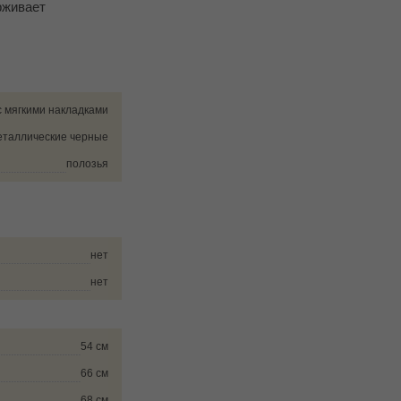
рживает
с мягкими накладками
таллические черные
полозья
нет
нет
54 см
66 см
68 см