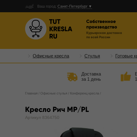
Ваш город:
Санкт-Петербург ▼
Собственное
производство
Курьерская доставка
по всей России
Офисные кресла
Стулья
Готовые к
Доставка
за 1 день
Главная
/
Офисные стулья
/
Конференц кресла
/
Кресло Рич MP/PL
Артикул 8364750