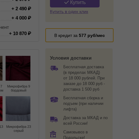
Купить
+ 2 490
Купить в один клик
+ 4 000
нент
+ 10 870
В кредит за
577
руб/мес
Условия доставки
Бесплатная доставка
(в пределах МКАД)
от 18 000 рублей. При
заказе до 18 000 руб -
 7
Микрофибра 9
доставка 1 500 руб
ом
бордовый
Бесплатная сборка и
подъем (при наличии
лифта)
Доставка за МКАД и по
всей России!
13
Микрофибра 23
серый
Самовывоз в
Подольске!