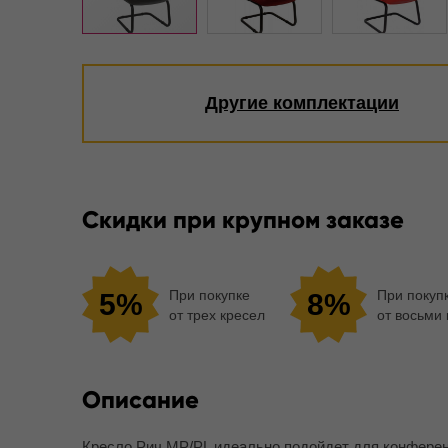
Другие комплектации
Скидки при крупном заказе
При покупке
При покуп
5%
8%
от трех кресел
от восьми
Описание
Кресло Рич MP/PL идеально подойдет для конференц-