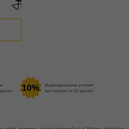
ке
Индивидуальные условия
10%
 кресел
при покупке от 15 кресел!
залов, приемных, залов заседаний и т. п. Модель практична, у