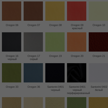
Oregon 06
Oregon 07
Oregon 08
Oregon 09
Oregon 10
красный
Oregon 16
Oregon 17
Oregon 19
Oregon 20
Oregon 21
черный
серый
Oregon 33
Oregon 36
Santorini 0401
Santorini 0401
Santorini 0402
черный
черный
белый
перфарированный