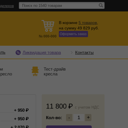
 дилеров
В корзине
5
товаров
,
на сумму
49 829
руб.
Оформить заказ
№
000-000
ель
Ликвидация товара
Контакты
ри
Тест-драйв
кресло
кресла
11 800
c учетом НДС
+ 950
-
1
+
Кол-во:
+ 950
+ 2 070