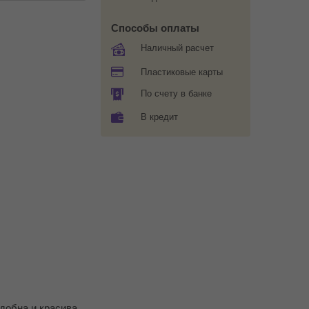
Способы оплаты
Наличный расчет
Пластиковые карты
По счету в банке
В кредит
добна и красива,