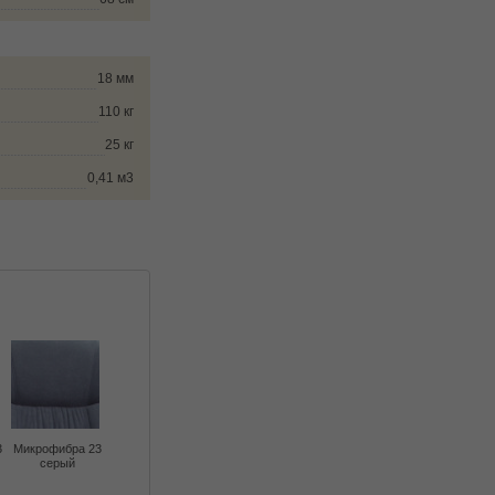
18 мм
110 кг
25 кг
0,41 м3
3
Микрофибра 23
серый