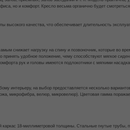
фиса, но и комфорт. Кресло весьма органично будет смотретьс
лы высокого качества, что обеспечивает длительность эксплуа
амым снижает нагрузку на спину и позвоночник, которые во вре
 принять удобное положение, чему способствуют мягкое сидень
комфорта рук и головы имеются подлокотники с мягкими насадка
ому интерьеру, на выбор предоставляется несколько варианто
кожа, микрофибра, велюр, микровелюр). Цветовая гамма поража
й каркас 18-миллиметровой толщины. Стальные гнутые трубы, 