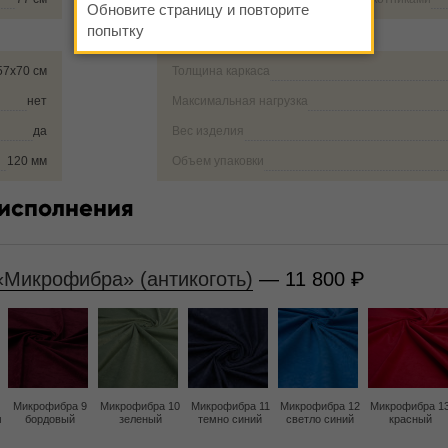
Обновите страницу и повторите
попытку
57х70 см
Толщина каркаса
нет
Максимальная нагрузка
да
Вес изделия
120 мм
Объем упаковки
 исполнения
«Микрофибра» (антикоготь)
— 11 800
Микрофибра 9
Микрофибра 10
Микрофибра 11
Микрофибра 12
Микрофибра 1
м
бордовый
зеленый
темно синий
светло синий
красный