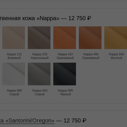
твенная кожа «Nappa» — 12 750
Nappa 131
Nappa 233
Nappa 410
Nappa 490
Nappa 560
Бежевый
Коричневый
Оранжевый
Оранжевый
Желтый
Nappa 990
Nappa 993
Nappa 999
Серый
Серый
Чёрный
а «Santorini/Oregon»
— 12 750