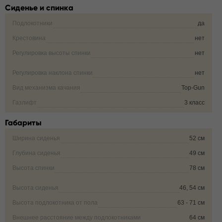
Сиденье и спинка
Подлокотники
да
Крестовина
нет
Регулировка высоты спинки
нет
Регулировка наклона спинки
нет
Вид механизма качания
Top-Gun
Газлифт
3 класс
Габариты
Ширина сиденья
52 см
Глубина сиденья
49 см
Высота спинки
78 см
Высота сиденья
46, 54 см
Высота подлокотника от пола
63 - 71 см
Внешнее расстояние между подлокотниками
64 см