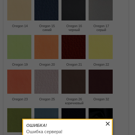
Oregon 14
Oregon 15
Oregon 16
Oregon 17
синий
черный
серый
Oregon 19
Oregon 20
Oregon 21
Oregon 22
Oregon 23
Oregon 25
Oregon 26
Oregon 32
коричневый
ОШИБКА!
Ошибка сервера!