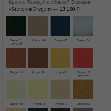
Кресло Телец X с обивкой
Экокожа
«Santorini/Oregon»
— 13 150
Oregon 01
Oregon 02
Oregon 03
Oregon 04
зеленый
Oregon 06
Oregon 07
Oregon 08
Oregon 09
красный
Oregon 10
Oregon 11
Oregon 12
Oregon 13