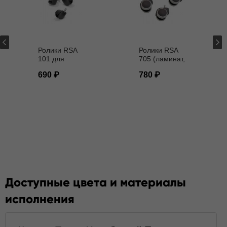
Ролики RSA
Ролики RSA
101 для
705 (ламинат,
кресел D - 11
паркет) D - 11
690
780
мм
мм
Доступные цвета и материалы
исполнения