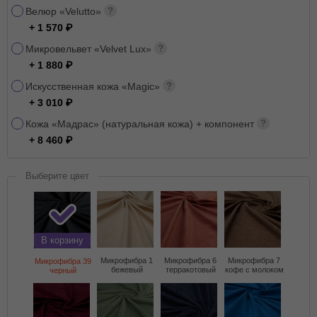
Велюр «Velutto»
+ 1 570
Микровельвет «Velvet Lux»
+ 1 880
Искусственная кожа «Magic»
+ 3 010
Кожа «Мадрас» (натуральная кожа) + компонент
+ 8 460
Выберите цвет
В корзину
Микрофибра 1
Микрофибра 6
Микрофибра 7
Микрофибра 39
бежевый
терракотовый
кофе с молоком
черный