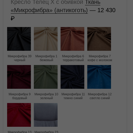
Кресло Телец X с обивкой
Ткань
«Микрофибра» (антикоготь)
— 12 430
Микрофибра 39
Микрофибра 1
Микрофибра 6
Микрофибра 7
черный
бежевый
терракотовый
кофе с молоком
Микрофибра 9
Микрофибра 10
Микрофибра 11
Микрофибра 12
бордовый
зеленый
темно синий
светло синий
Микрофибра 13
Микрофибра 23