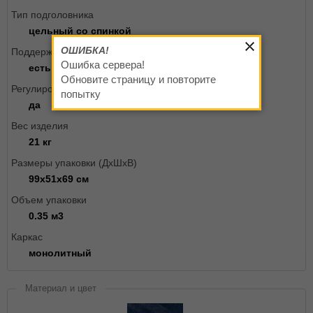
Тип подголовника
цельный со спинкой
ОШИБКА!
Поддержка спины
Ошибка сервера!
есть
Обновите страницу и повторите
Регулировка жесткости качания
попытку
да
Вес изделия
21 кг
Размеры упаковки (ДxШxВ)
99х51х69 см
Объем упаковки
0.35 м3
Каркас
монолитный
Материал и цвет