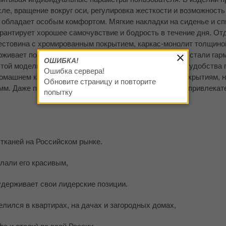
ле, вращение вокруг оси, регулировка жесткости и возможность
 обладает особым комфортом. Мягкие накладки на сиденье и сп
рантирует хорошее самочувствие и бодрость в течение дня. От
естовина с хромированным покрытием, каркас-монолит толщино
живает повышенную нагрузку до 140 кг. Элементы из стали гар
ОШИБКА!
этой модели выполнены из хромированной стали. Для удобства
Ошибка сервера!
омашнем кабинете не причинило вреда напольным покрытиям, н
Обновите страницу и повторите
 мм. Даже полы с классом покрытия ниже 32 сохранят привлекат
попытку
тканей на Российском рынке.
елали его красивым,
удерживает свои лидерские позиции.
елился в квартирах, на дачах и загородных домах,