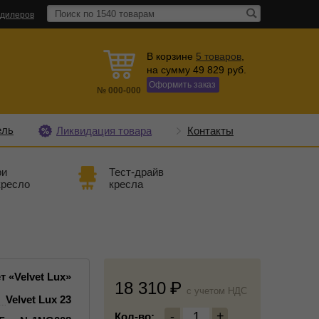
 дилеров
В корзине
5
товаров
,
на сумму
49 829
руб.
Оформить заказ
№
000-000
ель
Ликвидация товара
Контакты
ри
Тест-драйв
кресло
кресла
 «Velvet Lux»
18 310
c учетом НДС
Velvet Lux 23
-
1
+
Кол-во: