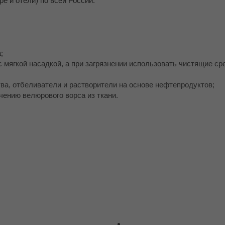
е и отели) по всей России.
;
 мягкой насадкой, а при загрязнении использовать чистящие ср
ва, отбеливатели и растворители на основе нефтепродуктов;
ечению велюрового ворса из ткани.