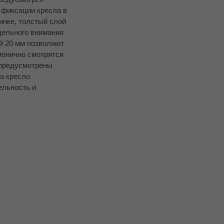
 фиксации кресла в
инке, толстый слой
дельного внимания
й 20 мм позволяют
монично смотрятся
 предусмотрены
а кресло
ельность и