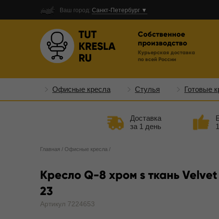
Ваш город:
Санкт-Петербург ▼
Собственное
производство
Курьерская доставка
по всей России
Офисные кресла
Стулья
Готовые к
Доставка
за 1 день
Главная
/
Офисные кресла
/
Кресло Q-8 хром s ткань Velvet
23
Артикул 7224653