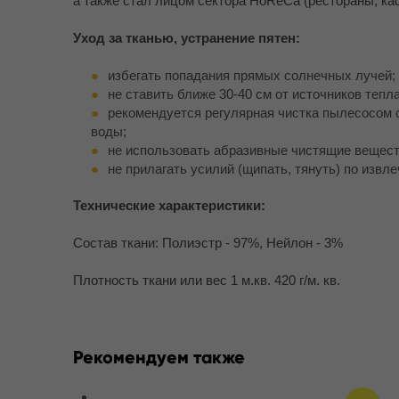
а также стал лицом сектора HoReCa (рестораны, каф
Уход за тканью, устранение пятен:
избегать попадания прямых солнечных лучей;
не ставить ближе 30-40 см от источников тепла
рекомендуется регулярная чистка пылесосом с
воды;
не использовать абразивные чистящие вещест
не прилагать усилий (щипать, тянуть) по извл
Технические характеристики:
Состав ткани: Полиэстр - 97%, Нейлон - 3%
Плотность ткани или вес 1 м.кв. 420 г/м. кв.
Рекомендуем также