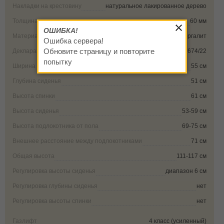
Накладки на крестовину
натуральное лакированное дерево
Толщина каркаса
60 мм
ОШИБКА!
Материал каркаса
фанера, брус, оргалит
Ошибка сервера!
Обновите страницу и повторите
Декларация соответствия
ЕАЭС N RU Д-RU.РА06.В.27674/22
попытку
Ширина сиденья
55 см
Глубина сиденья
51 см
Высота спинки
61 см
Высота сиденья
53-59 см
Высота подлокотника от пола
69-75 см
Внешнее расстояние между подлокотниками
71 см
Общая высота
111-117 см
Регулировка высоты сиденья
диапазон 6 см
Регулировка глубины сиденья
нет
Регулировка высоты спинки
нет
Газлифт
4 класс (усиленный)