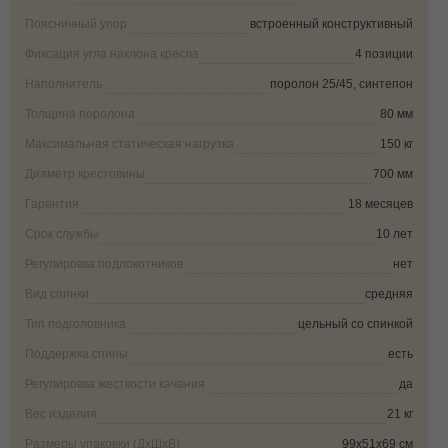
Поясничный упор
встроенный конструктивный
Фиксация угла наклона кресла
4 позиции
Наполнитель
поролон 25/45, синтепон
Толщина поролона
80 мм
Максимальная статическая нагрузка
150 кг
Диаметр крестовины
700 мм
Гарантия
18 месяцев
Срок службы
10 лет
Регулировка подлокотников
нет
Вид спинки
средняя
Тип подголовника
цельный со спинкой
Поддержка спины
есть
Регулировка жесткости качания
да
Вес изделия
21 кг
Размеры упаковки (ДxШxВ)
99х51х69 см