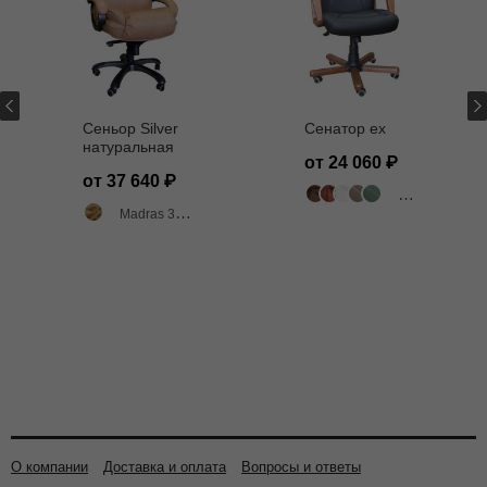
Сеньор Silver
Сенатор ех
натуральная
от 24 060
кожа МАДРАС
от 37 640
3002
318 цветов
Madras 3002 двухтоновый глянец
О компании
Доставка и оплата
Вопросы и ответы