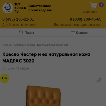
5
Собственное
производство
№
000-000
8 (495) 136-22-01
8 (800) 700-46-65
Для Москвы и области
Бесплатный
номер
для регионов
Поиск
Каталог
Главная
/
Офисные кресла
/
Кресла для руководителя
/
Кресло Честер м ех натуральная кожа
МАДРАС 3020
Артикул 2346029
LUX