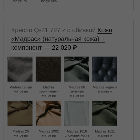
magic-751
magic-805
Кресло Q-21 727 z с обивкой
Кожа
«Мадрас» (натуральная кожа) +
компонент
— 22 020
Madras серый
Madras
Madras 06
Madras черный
матовый
коричневый
зеленый
матовый
матовый
матовый
Madras 26
Madras 1002
Madras 1016
Madras 1021
матовый
матовый
слоновая кость
матовый
матовый