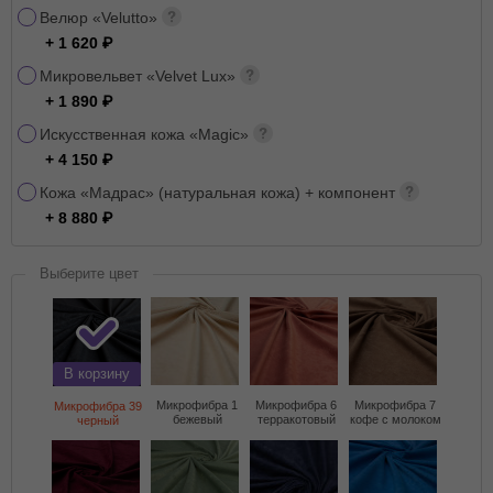
Велюр «Velutto»
+ 1 620
Микровельвет «Velvet Lux»
+ 1 890
Искусственная кожа «Magic»
+ 4 150
Кожа «Мадрас» (натуральная кожа) + компонент
+ 8 880
Выберите цвет
В корзину
Микрофибра 1
Микрофибра 6
Микрофибра 7
Микрофибра 39
бежевый
терракотовый
кофе с молоком
черный