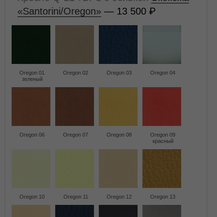
«Santorini/Oregon»
— 13 500
Oregon 01
Oregon 02
Oregon 03
Oregon 04
зеленый
Oregon 06
Oregon 07
Oregon 08
Oregon 09
красный
Oregon 10
Oregon 11
Oregon 12
Oregon 13