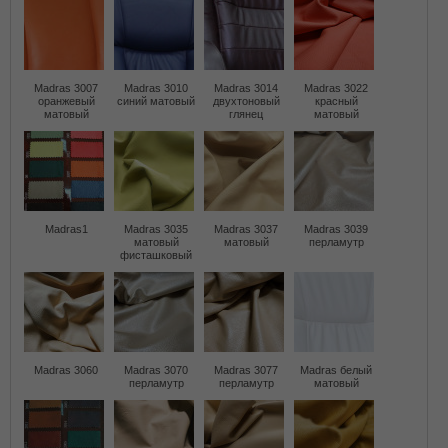
Madras 3007
Madras 3010
Madras 3014
Madras 3022
оранжевый
синий матовый
двухтоновый
красный
матовый
глянец
матовый
Madras1
Madras 3035
Madras 3037
Madras 3039
матовый
матовый
перламутр
фисташковый
Madras 3060
Madras 3070
Madras 3077
Madras белый
перламутр
перламутр
матовый