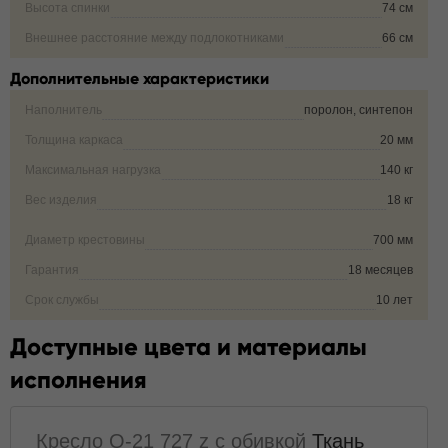
Высота спинки
74 см
Внешнее расстояние между подлокотниками
66 см
Дополнительные характеристики
Наполнитель
поролон, синтепон
Толщина каркаса
20 мм
Максимальная нагрузка
140 кг
Вес изделия
18 кг
Диаметр крестовины
700 мм
Гарантия
18 месяцев
Срок службы
10 лет
Доступные цвета и материалы
исполнения
Кресло Q-21 727 z с обивкой
Ткань