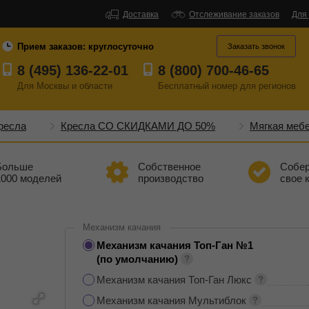
Доставка
Отслеживание заказов
Для
Прием заказов:
круглосуточно
Заказать звонок
8 (495) 136-22-01
8 (800) 700-46-65
Для Москвы и области
Бесплатный
номер
для регионов
ресла
Кресла СО СКИДКАМИ ДО 50%
Мягкая меб
Больше
Собственное
Собе
1000 моделей
производство
свое 
Механизм качания
Механизм качания Топ-Ган №1
(по умолчанию)
Механизм качания Топ-Ган Люкс
Механизм качания Мультиблок