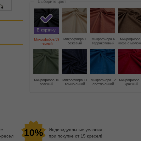
Выберите цвет
В корзину
Микрофибра 1
Микрофибра 6
Микрофибра
Микрофибра 39
бежевый
терракотовый
кофе с молок
черный
Микрофибра 10
Микрофибра 11
Микрофибра 12
Микрофибра 
зеленый
темно синий
светло синий
красный
ке
Индивидуальные условия
10%
 кресел
при покупке от 15 кресел!