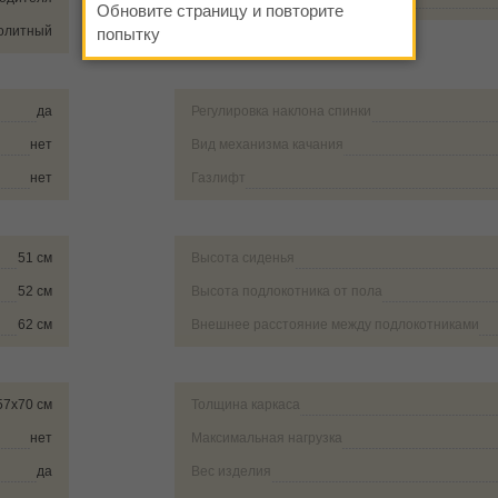
Обновите страницу и повторите
олитный
попытку
да
Регулировка наклона спинки
нет
Вид механизма качания
нет
Газлифт
51 см
Высота сиденья
52 см
Высота подлокотника от пола
62 см
Внешнее расстояние между подлокотниками
57х70 см
Толщина каркаса
нет
Максимальная нагрузка
да
Вес изделия