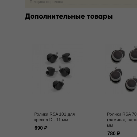
Толщина поролона
Дополнительные товары
Ролики RSA 101 для
Ролики RSA 70
кресел D - 11 мм
(ламинат, парк
мм
690
780