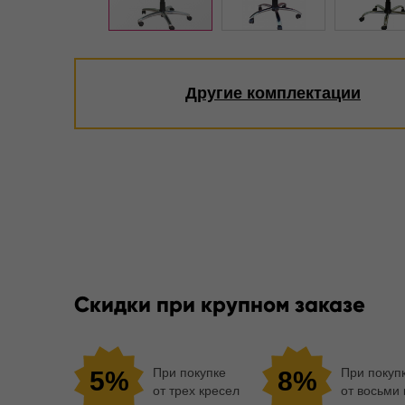
Другие комплектации
Скидки при крупном заказе
При покупке
При покуп
5%
8%
от трех кресел
от восьми