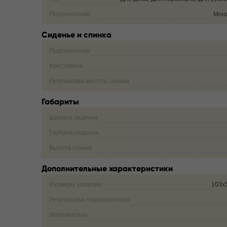
Подлокотники
Мон
Сиденье и спинка
Подлокотники
Крестовина
Регулировка высоты спинки
Габариты
Ширина сиденья
Глубина сиденья
Высота спинки
Дополнительные характеристики
Размеры упаковки
103х
Регулировка подлокотников
Наполнитель