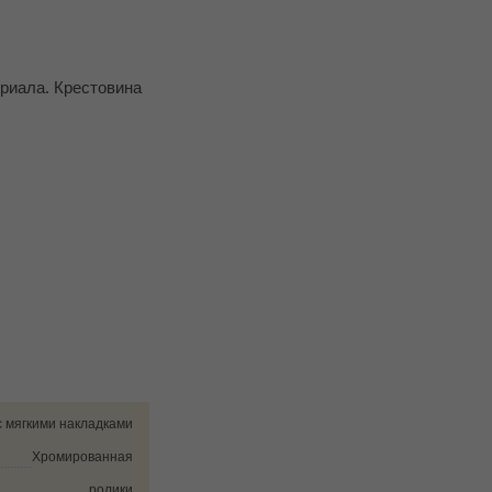
риала. Крестовина
с мягкими накладками
Хромированная
ролики