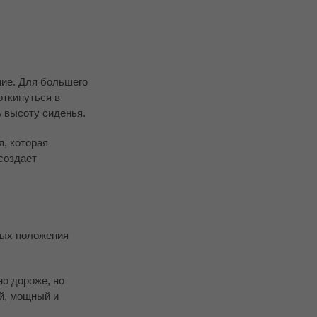
ние. Для большего
откинуться в
ь высоту сиденья.
я, которая
создает
ных положения
но дороже, но
й, мощный и