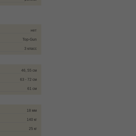
нет
Top-Gun
3 класс
46, 55 см
63 - 72 см
61 см
18 мм
140 кг
25 кг