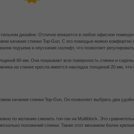
 стильном дизайне. Отлично впишется в любое офисное помеще
мом качания спинки Top-Gun. С его помощью можно комфортно 
анизм подъема и опускания газлифт, что позволяет регулироват
лщиной 60 мм. Она покрывает всю поверхность спинки и сидень
вника на спинке кресла имеется накладка толщиной 20 мм, что 
змом качания спинки Top-Gun. Он позволяет выбрать два удоб
жно по желанию сменить топ-ган на Multiblock. Это сравнитель
есколько положений спинки. Также этот механизм более крепки