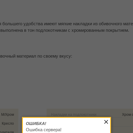
 большего удобства имеют мягкие накладки из обивочного мате
на выполнена в тон подлокотникам с хромированным покрытием.
вочный материал по своему вкусу:
 M/Хром
Накладки на подлокотники
Хром 
ОШИБКА!
Кресло
Крестовина
Ошибка сервера!
водителя
Тип опор