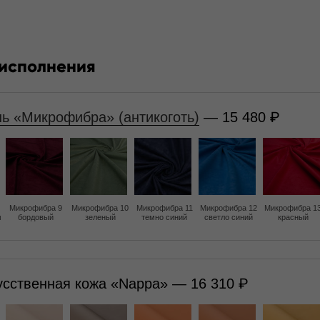
 исполнения
нь «Микрофибра» (антикоготь)
— 15 480
Микрофибра 9
Микрофибра 10
Микрофибра 11
Микрофибра 12
Микрофибра 1
м
бордовый
зеленый
темно синий
светло синий
красный
усственная кожа «Nappa» — 16 310