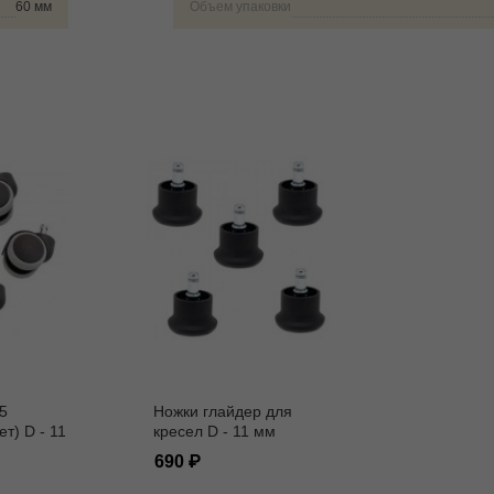
60 мм
Объем упаковки
5
Ножки глайдер для
ет) D - 11
кресел D - 11 мм
690