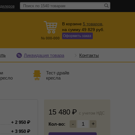
 дилеров
В корзине
5
товаров
,
на сумму
49 829
руб.
Оформить заказ
№
000-000
ель
Ликвидация товара
Контакты
ри
Тест-драйв
кресло
кресла
15 480
c учетом НДС
+ 2 950
-
1
+
Кол-во:
+ 3 950