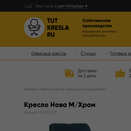
Ваш город:
Санкт-Петербург ▼
Собственное
производство
Курьерская доставка
по всей России
Офисные кресла
Стулья
Готовые к
Доставка
за 1 день
Главная
/
Офисные кресла
/
Кресла для руководителя
/
Кресло Нова M/Хром
Артикул 5196729