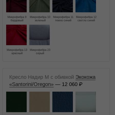
Микрофибра 9
Микрофибра 10
Микрофибра 11
Микрофибра 12
бордовый
зеленый
темно синий
светло синий
Микрофибра 13
Микрофибра 23
красный
серый
Кресло Надир M с обивкой
Экокожа
«Santorini/Oregon»
— 12 060