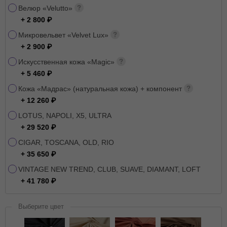
Велюр «Velutto»
+ 2 800
Микровельвет «Velvet Lux»
+ 2 900
Искусственная кожа «Magic»
+ 5 460
Кожа «Мадрас» (натуральная кожа) + компонент
+ 12 260
LOTUS, NAPOLI, X5, ULTRA
+ 29 520
CIGAR, TOSCANA, OLD, RIO
+ 35 650
VINTAGE NEW TREND, CLUB, SUAVE, DIAMANT, LOFT
+ 41 780
Выберите цвет