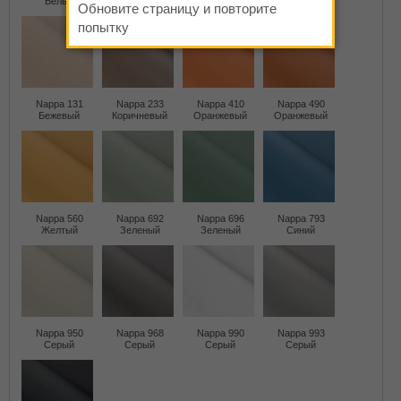
Белый
Слоновая кость
Бежевый
Бежевый
Обновите страницу и повторите
попытку
Nappa 131
Nappa 233
Nappa 410
Nappa 490
Бежевый
Коричневый
Оранжевый
Оранжевый
Nappa 560
Nappa 692
Nappa 696
Nappa 793
Желтый
Зеленый
Зеленый
Синий
Nappa 950
Nappa 968
Nappa 990
Nappa 993
Серый
Серый
Серый
Серый