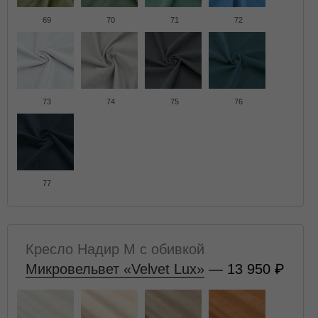
69
70
71
72
73
74
75
76
77
Кресло Надир M с обивкой
Микровельвет «Velvet Lux»
— 13 950