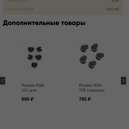
Вес изделия
25 кг
Объем упаковки
0,41 м3
Дополнительные товары
Ролики RSA
Ролики RSA
101 для
705 (ламинат,
кресел D - 11
паркет) D - 11
690
780
мм
мм