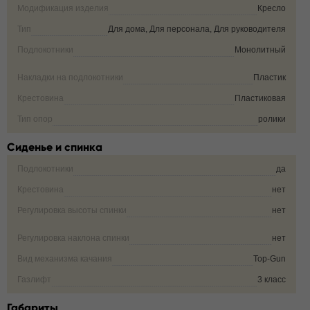
Модификация изделия
Кресло
Тип
Для дома, Для персонала, Для руководителя
Подлокотники
Монолитный
Накладки на подлокотники
Пластик
Крестовина
Пластиковая
Тип опор
ролики
Сиденье и спинка
Подлокотники
да
Крестовина
нет
Регулировка высоты спинки
нет
Регулировка наклона спинки
нет
Вид механизма качания
Top-Gun
Газлифт
3 класс
Габариты