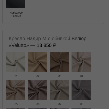
Nappa 999
Чёрный
Кресло Надир M с обивкой
Велюр
«Velutto»
— 13 850
01
02
03
04
05
06
07
08