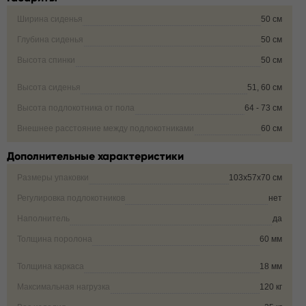
Ширина сиденья
50 см
Глубина сиденья
50 см
Высота спинки
50 см
Высота сиденья
51, 60 см
Высота подлокотника от пола
64 - 73 см
Внешнее расстояние между подлокотниками
60 см
Дополнительные характеристики
Размеры упаковки
103х57х70 см
Регулировка подлокотников
нет
Наполнитель
да
Толщина поролона
60 мм
Толщина каркаса
18 мм
Максимальная нагрузка
120 кг