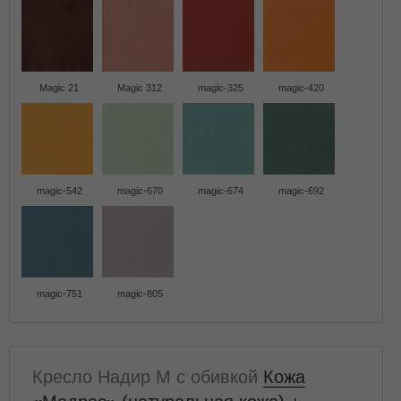
Magic 21
Magic 312
magic-325
magic-420
magic-542
magic-670
magic-674
magic-692
magic-751
magic-805
Кресло Надир M с обивкой
Кожа