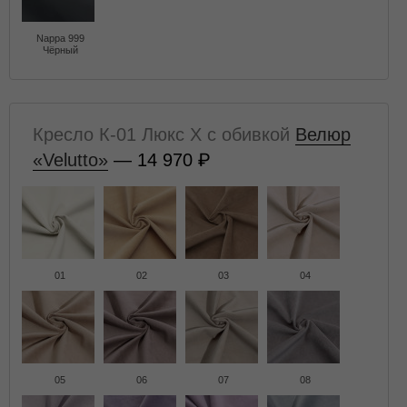
Nappa 999
Чёрный
Кресло К-01 Люкс X с обивкой
Велюр
«Velutto»
— 14 970
01
02
03
04
05
06
07
08