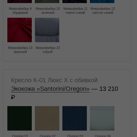
Микрофибра 9
Микрофибра 10
Микрофибра 11
Микрофибра 12
бордовый
зеленый
темно синий
светло синий
Микрофибра 13
Микрофибра 23
красный
серый
Кресло К-01 Люкс X с обивкой
Экокожа «Santorini/Oregon»
— 13 210
Oregon 01
Oregon 02
Oregon 03
Oregon 04