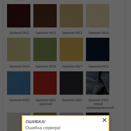
Santorini 0411
Santorini 0412
Santorini 0413
Santorini 0414
Santorini 0415
Santorini 0416
Santorini 0417
Santorini 0419
Santorini 0420
Santorini 0421
Santorini 0422
Santorini 0422
красный
серый
перфарированный
ОШИБКА!
Ошибка сервера!