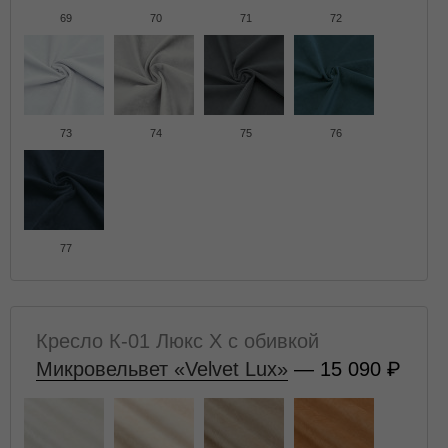
69
70
71
72
73
74
75
76
77
Кресло К-01 Люкс X с обивкой
Микровельвет «Velvet Lux»
— 15 090