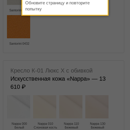
Обновите страницу и повторите
попытку
Santorini 0425
Santorini 0426
Santorini 0428
Santorini 0429
Santorini 0432
Кресло К-01 Люкс X с обивкой
Искусственная кожа «Nappa» — 13
610
Nappa 000
Nappa 010
Nappa 110
Nappa 130
Белый
Слоновая кость
Бежевый
Бежевый