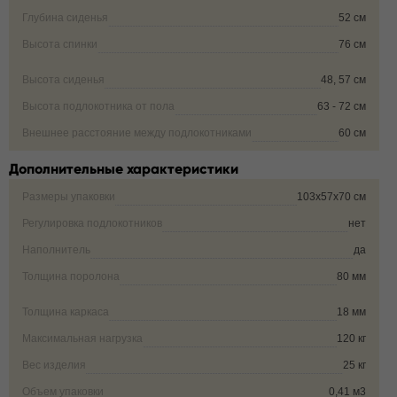
Глубина сиденья
52 см
Высота спинки
76 см
Высота сиденья
48, 57 см
Высота подлокотника от пола
63 - 72 см
Внешнее расстояние между подлокотниками
60 см
Дополнительные характеристики
Размеры упаковки
103х57х70 см
Регулировка подлокотников
нет
Наполнитель
да
Толщина поролона
80 мм
Толщина каркаса
18 мм
Максимальная нагрузка
120 кг
Вес изделия
25 кг
Объем упаковки
0,41 м3