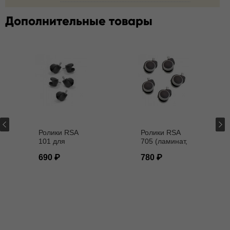
Дополнительные товары
Ролики RSA
Ролики RSA
101 для
705 (ламинат,
кресел D - 11
паркет) D - 11
690
780
мм
мм