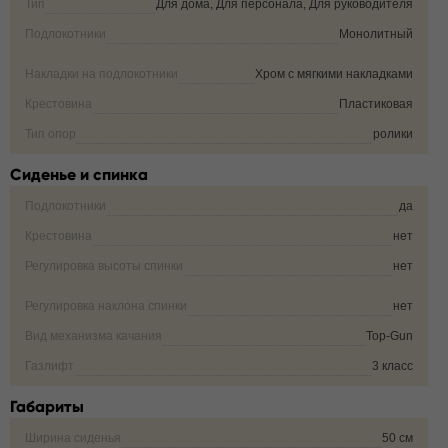
Тип
Для дома, Для персонала, Для руководителя
Подлокотники
Монолитный
Накладки на подлокотники
Хром с мягкими накладками
Крестовина
Пластиковая
Тип опор
ролики
Сиденье и спинка
Подлокотники
да
Крестовина
нет
Регулировка высоты спинки
нет
Регулировка наклона спинки
нет
Вид механизма качания
Top-Gun
Газлифт
3 класс
Габариты
Ширина сиденья
50 см