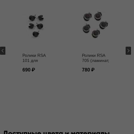
Ролики RSA
Ролики RSA
101 для
705 (ламинат,
кресел D - 11
паркет) D - 11
690
780
мм
мм
Доступные цвета и материалы