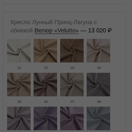
Кресло Лунный Принц-Лагуна с
обивкой
Велюр «Velutto»
— 13 020
01
02
03
04
05
06
07
08