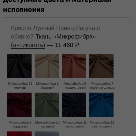
исполнения
Кресло Лунный Принц-Лагуна с
обивкой
Ткань «Микрофибра»
(антикоготь)
— 11 460
Микрофибра 39
Микрофибра 1
Микрофибра 6
Микрофибра 7
черный
бежевый
терракотовый
кофе с молоком
Микрофибра 9
Микрофибра 10
Микрофибра 11
Микрофибра 12
бордовый
зеленый
темно синий
светло синий