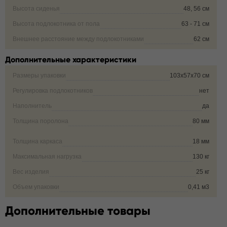
Высота сиденья
48, 56 см
Высота подлокотника от пола
63 - 71 см
Внешнее расстояние между подлокотниками
62 см
Дополнительные характеристики
Размеры упаковки
103х57х70 см
Регулировка подлокотников
нет
Наполнитель
да
Толщина поролона
80 мм
Толщина каркаса
18 мм
Максимальная нагрузка
130 кг
Вес изделия
25 кг
Объем упаковки
0,41 м3
Дополнительные товары