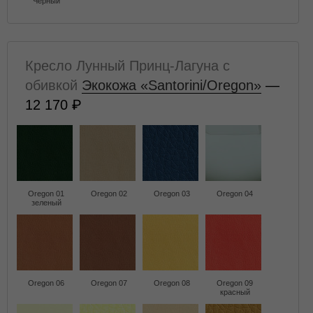
Чёрный
Кресло Лунный Принц-Лагуна с
обивкой
Экокожа «Santorini/Oregon»
—
12 170
Oregon 01
Oregon 02
Oregon 03
Oregon 04
зеленый
Oregon 06
Oregon 07
Oregon 08
Oregon 09
красный