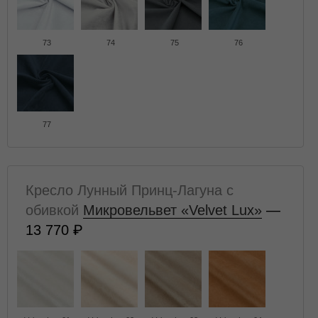
73
74
75
76
77
Кресло Лунный Принц-Лагуна с
обивкой
Микровельвет «Velvet Lux»
—
13 770