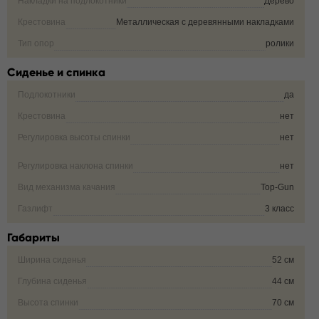
Накладки на подлокотники
Дерево
Крестовина
Металлическая с деревянными накладками
Тип опор
ролики
Сиденье и спинка
Подлокотники
да
Крестовина
нет
Регулировка высоты спинки
нет
Регулировка наклона спинки
нет
Вид механизма качания
Top-Gun
Газлифт
3 класс
Габариты
Ширина сиденья
52 см
Глубина сиденья
44 см
Высота спинки
70 см