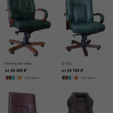
Ботичелли ника
Q-421
от 20 490
от 24 760
504 цвета
503 цвета