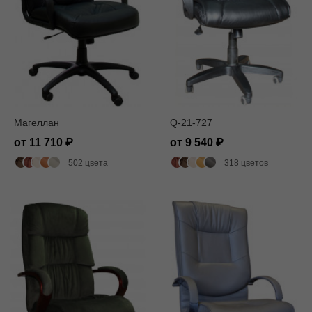
Магеллан
Q-21-727
от 11 710
от 9 540
502 цвета
318 цветов