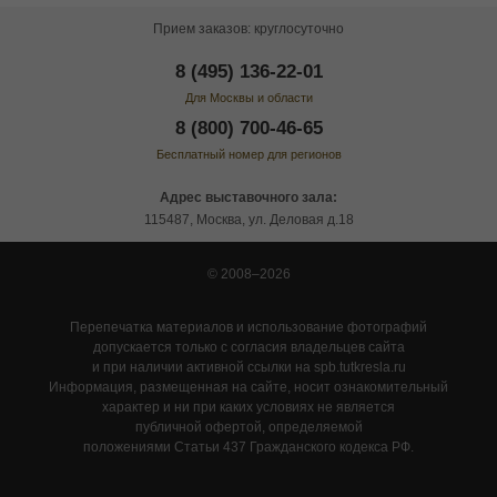
Прием заказов: круглосуточно
8 (495) 136-22-01
Для Москвы и области
8 (800) 700-46-65
Бесплатный номер для регионов
Адрес выставочного зала:
115487, Москва, ул. Деловая д.18
© 2008–2026
Перепечатка материалов и использование фотографий
допускается только с согласия владельцев сайта
и при наличии активной ссылки на spb.tutkresla.ru
Информация, размещенная на сайте, носит ознакомительный
характер и ни при каких условиях не является
публичной офертой, определяемой
положениями Статьи 437 Гражданского кодекса РФ.