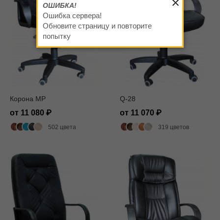
ОШИБКА!
Ошибка сервера!
Обновите страницу и повторите
попытку
Корона MP
Q-28
от 11 080
от 11 070
502 цвета
319 цветов