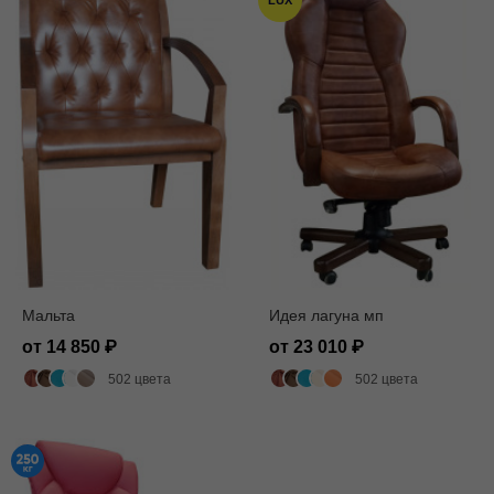
LUX
Мальта
Идея лагуна мп
от 14 850
от 23 010
502 цвета
502 цвета