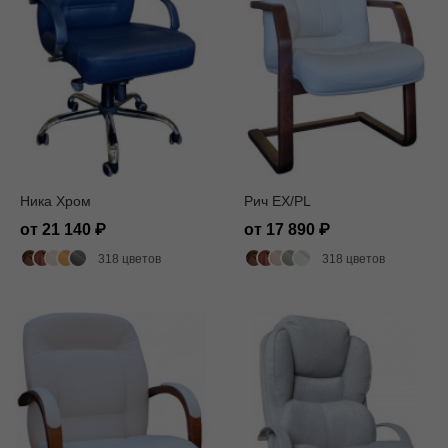
Ника Хром
Рич EX/PL
от 21 140
от 17 890
318 цветов
318 цветов