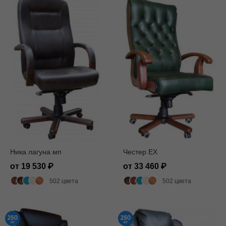
Ника лагуна мп
Честер EX
от 19 530
от 33 460
502 цвета
502 цвета