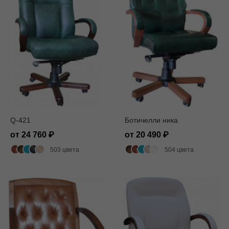
Q-421
Ботичелли ника
от 24 760
от 20 490
503 цвета
504 цвета