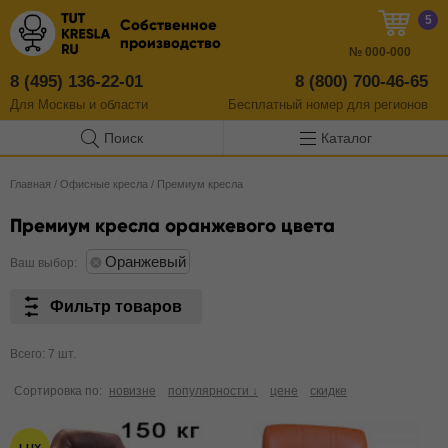
5
Собственное
производство
№
000-000
8 (495) 136-22-01
8 (800) 700-46-65
Для Москвы и области
Бесплатный
номер
для регионов
Поиск
Каталог
Главная
/
Офисные кресла
/
Премиум кресла
Премиум кресла оранжевого цвета
Оранжевый
Ваш выбор:
Фильтр товаров
Всего: 7 шт.
Сортировка по:
новизне
популярности ↓
цене
скидке