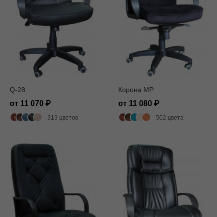
Q-28
Корона MP
от 11 070
от 11 080
319 цветов
502 цвета