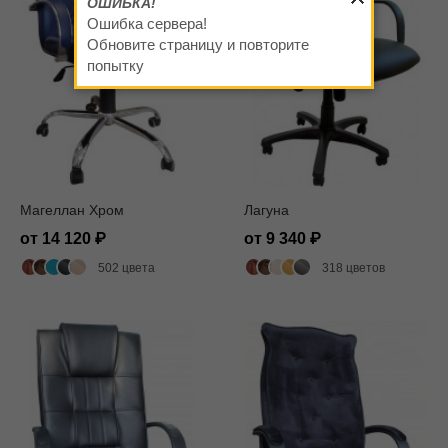
ОШИБКА!
Ошибка сервера!
Обновите страницу и повторите
попытку
Магеллан Хром
Лагуна
от 14 120
от 9 340
502 цвета
318 цветов