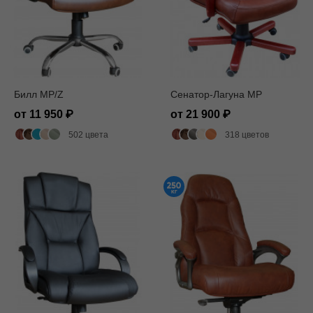
Билл MP/Z
Сенатор-Лагуна MP
от 11 950
от 21 900
502 цвета
318 цветов