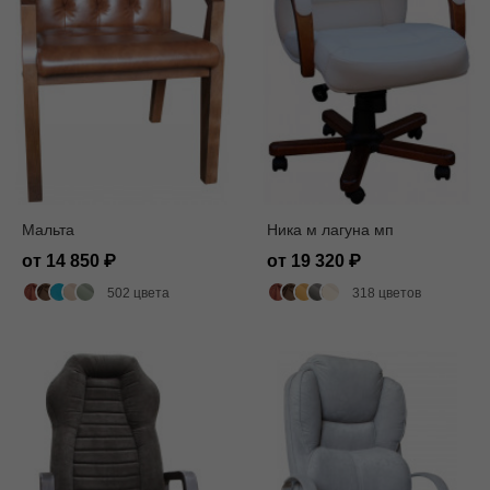
Мальта
Ника м лагуна мп
от 14 850
от 19 320
502 цвета
318 цветов