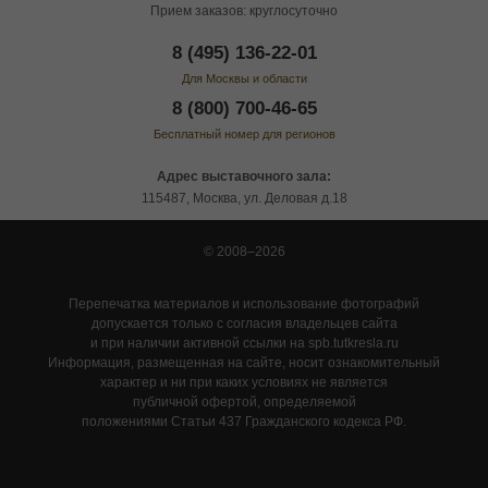
Прием заказов: круглосуточно
8 (495) 136-22-01
Для Москвы и области
8 (800) 700-46-65
Бесплатный номер для регионов
Адрес выставочного зала:
115487, Москва, ул. Деловая д.18
© 2008–2026
Перепечатка материалов и использование фотографий
допускается только с согласия владельцев сайта
и при наличии активной ссылки на spb.tutkresla.ru
Информация, размещенная на сайте, носит ознакомительный
характер и ни при каких условиях не является
публичной офертой, определяемой
положениями Статьи 437 Гражданского кодекса РФ.