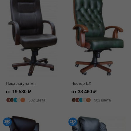
Ника лагуна мп
Честер EX
от 19 530
от 33 460
502 цвета
502 цвета