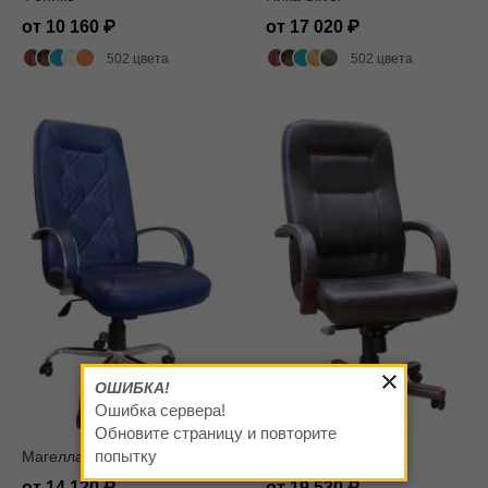
от 10 160
от 17 020
502 цвета
502 цвета
ОШИБКА!
Ошибка сервера!
Обновите страницу и повторите
попытку
Магеллан Хром
Ника лагуна мп
от 14 120
от 19 530