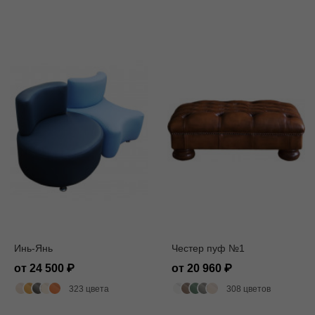
Инь-Янь
Честер пуф №1
от 24 500
от 20 960
323 цвета
308 цветов