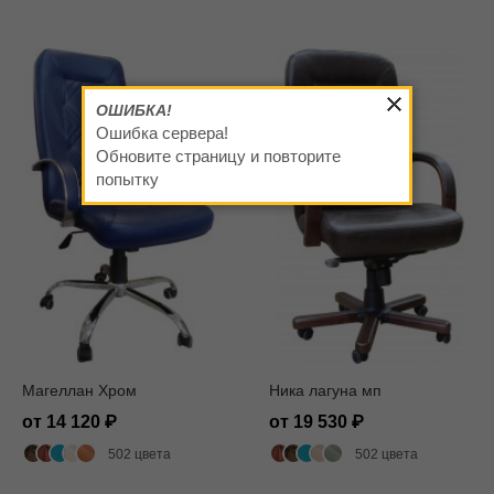
ОШИБКА!
Ошибка сервера!
Обновите страницу и повторите
попытку
Магеллан Хром
Ника лагуна мп
от 14 120
от 19 530
502 цвета
502 цвета