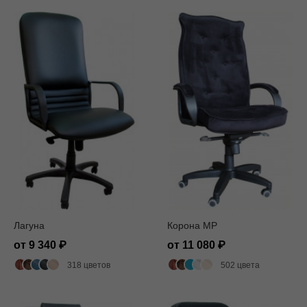
Лагуна
Корона MP
от 9 340
от 11 080
318 цветов
502 цвета