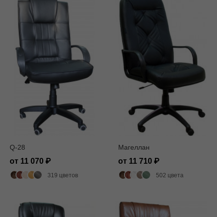
Q-28
Магеллан
от 11 070
от 11 710
319 цветов
502 цвета