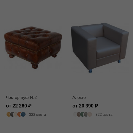
Честер пуф №2
Алекто
от 22 260
от 20 390
322 цвета
322 цвета