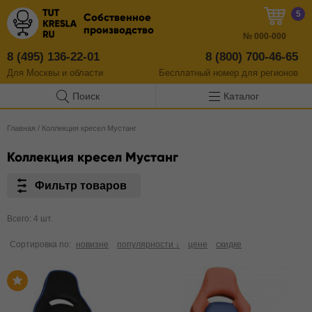
5
Собственное
производство
№
000-000
8 (495) 136-22-01
8 (800) 700-46-65
Для Москвы и области
Бесплатный
номер
для регионов
Поиск
Каталог
Главная
/
Коллекция кресел Мустанг
Коллекция кресел Мустанг
Фильтр товаров
Всего: 4 шт.
Сортировка по:
новизне
популярности ↓
цене
скидке