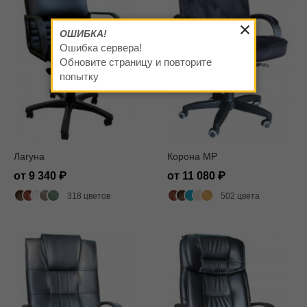
ОШИБКА!
Ошибка сервера!
Обновите страницу и повторите
попытку
Лагуна
Корона MP
от 9 340
от 11 080
318 цветов
502 цвета