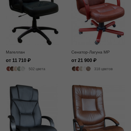
Магеллан
Сенатор-Лагуна MP
от 11 710
от 21 900
502 цвета
318 цветов