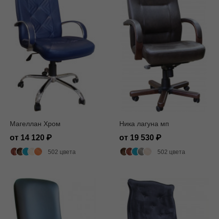
Магеллан Хром
Ника лагуна мп
от 14 120
от 19 530
502 цвета
502 цвета