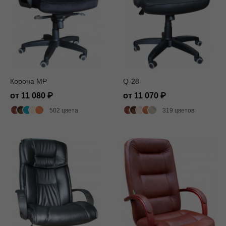
Корона MP
Q-28
от 11 080
от 11 070
502 цвета
319 цветов