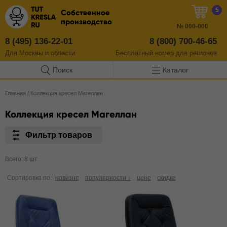
5
Собственное
производство
№
000-000
8 (495) 136-22-01
8 (800) 700-46-65
Для Москвы и области
Бесплатный
номер
для регионов
Поиск
Каталог
Главная
/
Коллекция кресел Магеллан
Коллекция кресел Магеллан
Фильтр товаров
Всего: 8 шт.
Сортировка по:
новизне
популярности ↓
цене
скидке