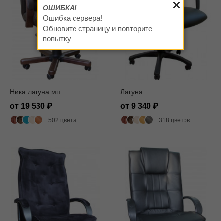
ОШИБКА!
Ошибка сервера!
Обновите страницу и повторите
попытку
Ника лагуна мп
Лагуна
от 19 530
от 9 340
502 цвета
318 цветов