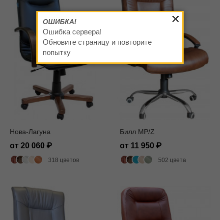
ОШИБКА!
Ошибка сервера!
Обновите страницу и повторите
попытку
Нова-Лагуна
Билл MP/Z
от 20 060
от 11 950
318 цветов
502 цвета