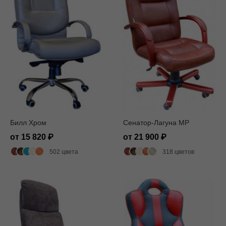
Билл Хром
Сенатор-Лагуна MP
от 15 820
от 21 900
502 цвета
318 цветов