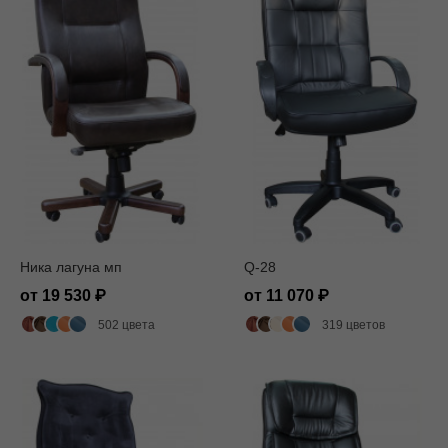
Ника лагуна мп
Q-28
от 19 530
от 11 070
502 цвета
319 цветов